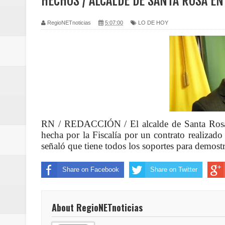
HECHOS / ALCALDE DE SANTA ROSA EN 
Regionetnoticias / Caldas fortal
RegioNETnoticias
5:07:00
LO DE HOY
basadas en género
Regionetnoticias / Valle del Cauca
posesión presidencial
Regionetnoticias / La Alcaldía d
atención
RN / REDACCIÓN / El alcalde de Santa Rosa de
hecha por la Fiscalía por un contrato realizado 
Regionetnoticias / Agua potable t
señaló que tiene todos los soportes para demost
Caldas
Share on Facebook
Share on Twitter
Regionetnoticias / Población vul
About RegioNETnoticias
Vallecaucana