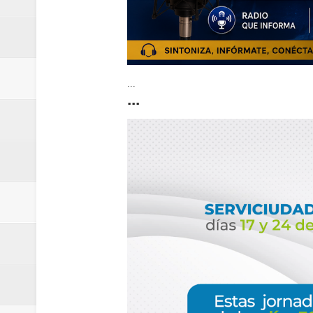
...
...