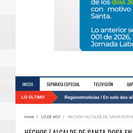
INICIO
SEPARATA ESPECIAL
TELEVISIÓN
QAP
LO ÚLTIMO
Regionetnoticias / El Aeropuerto
....
nocturna de Clic en la ruta Bogot
Home
/
LO DE HOY
/
HECHOS / ALCALDE DE SANTA ROSA E
Regionetnoticias / Operacion exi