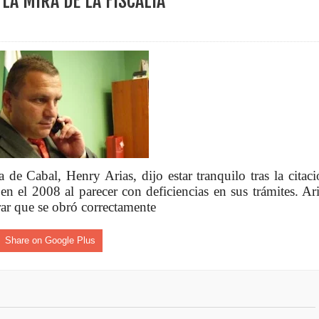
LA MIRA DE LA FISCALÍA
ece el Mecanismo Articulador Departamental para el abordaje de l
 tiene listo su plan de seguridad para recibir delegaciones y visi
e Pereira continúa renovando espacios comunitarios que llevaba
 Cabal, Henry Arias, dijo estar tranquilo tras la citaci
en el 2008 al parecer con deficiencias en sus trámites. Ar
ransforma la vida de 68 estudiantes rurales en Filadelfia gracias
rar que se obró correctamente
Share on Google Plus
nerable en Tuluá tendrá comedor comunitario gracias al Galardón