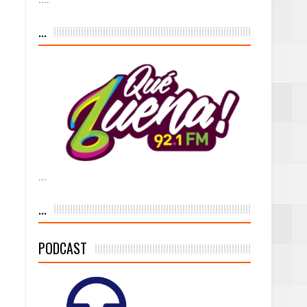
iesgo volcánico
...
s Tempranas con
a vía pública y
...
ivo de
...
PODCAST
 % de la meta de