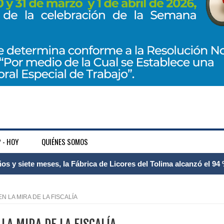
 - HOY
QUIÉNES SOMOS
 Internacional Matecaña fortalece su conectividad con una nueva
á – Pereira
N LA MIRA DE LA FISCALÍA
tosa del espacio pùblico en Bogotà