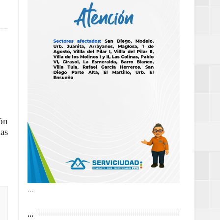
as violencias
tantes por la
n décadas sin
ón
ias
 al Gobierno de
 de la Mujer
...
...