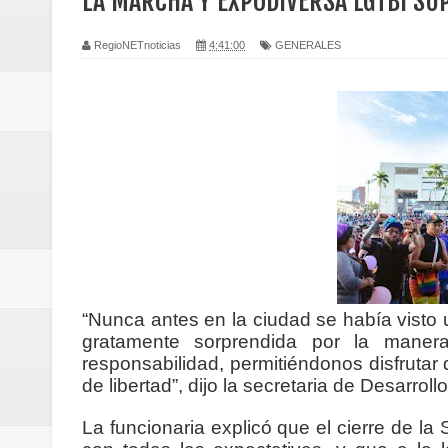
LA MARCHA Y EXPODIVERSA LGTBI SU
Regionetnoticias / Caldas fortal
RegioNETnoticias
4:41:00
GENERALES
basadas en género
Regionetnoticias / Valle del Cauca
posesión presidencial
Regionetnoticias / La Alcaldía d
atención
Regionetnoticias / Agua potable t
“Nunca antes en la ciudad se había vist
Caldas
gratamente sorprendida por la maner
responsabilidad, permitiéndonos disfrutar 
Regionetnoticias / Población vul
de libertad”, dijo la secretaria de Desarrol
Vallecaucana
La funcionaria explicó que el cierre de l