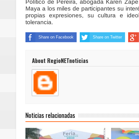
Político de Pereira, abogada Karen Zape
ReGioNetNoticias / RISARALDA / R
Maya a los miles de participantes su inte
propias expresiones, su cultura e ide
ReGionetNoticias / DOSQUEBRADA
tolerancia.
acciones que impactan a más de
Share on Facebook
Share on Twitter
ReGioNetNoticias- MEDELLIN / En 
About RegioNETnoticias
excedió límites de emisión de g
ReGioNetNoticias / Altas tempera
ReGionetNoticias / REPORTE ALE
seguridad para la posesión presi
Noticias relacionadas
Regionetnoticias / En solo dos añ
transferencias prevista para los