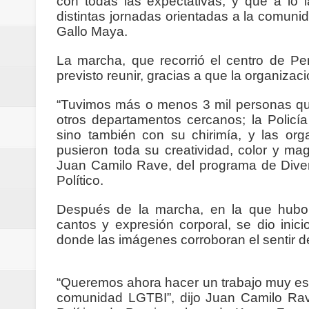
con todas las expectativas, y que a lo 
Regionetnoticias / Villarrica ava
distintas jornadas orientadas a la comuni
Gallo Maya.
Regionetnoticias / Alcaldía de Ca
La marcha, que recorrió el centro de P
calle San Juan de Dios del Centr
previsto reunir, gracias a que la organiza
“Tuvimos más o menos 3 mil personas que
Regionetnoticias / Pereira avanz
otros departamentos cercanos; la Policí
sino también con su chirimía, y las or
Regionetnoticias / Estas son las
pusieron toda su creatividad, color y m
Juan Camilo Rave, del programa de Divers
Regionetnoticias / Gobernación d
Político.
ecoeficientes en Marquetalia
Después de la marcha, en la que hubo ca
cantos y expresión corporal, se dio inici
Regionetnoticias / Despliegue de 
donde las imágenes corroboran el sentir de
terrestre para la posesión presid
“Queremos ahora hacer un trabajo muy espec
Regionetnoticias / Las ayudas té
comunidad LGTBI”, dijo Juan Camilo Rave