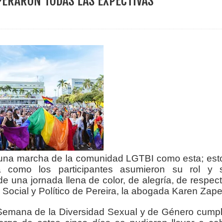
PERARON TODAS LAS EXPECTIVAS
ece el Mecanismo Articulador Departamental para el abordaje de l
 tiene listo su plan de seguridad para recibir delegaciones y visi
e Pereira continúa renovando espacios comunitarios que llevaba
ransforma la vida de 68 estudiantes rurales en Filadelfia gracias
o una marcha de la comunidad LGTBI como esta; est
a como los participantes asumieron su rol y 
de una jornada llena de color, de alegría, de respect
nerable en Tuluá tendrá comedor comunitario gracias al Galardón
lo Social y Político de Pereira, la abogada Karen Zape
a Semana de la Diversidad Sexual y de Género cumpl