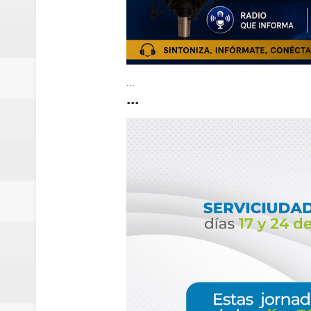
...
...