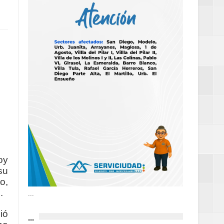
as violencias
tantes por la
n décadas sin
 al Gobierno de
oy
su
o,
 de la Mujer
.
...
...
ió