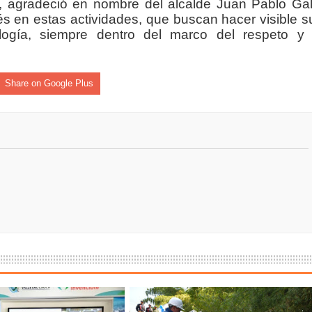
, agradeció en nombre del alcalde Juan Pablo Gal
isaralda fortalece la preparación de sus municipios frente al r
rés en estas actividades, que buscan hacer visible s
ología, siempre dentro del marco del respeto y 
S / Dosquebradas fortalece la respuesta frente a tres Alerta
 20.000 personas
Share on Google Plus
Medellín fue inmovilizado un bus que estaba siendo lavado en l
ases contaminantes
turas ponen en máxima alerta al Tolima
XANDER MENDEZ ( MIAMI ) Cali se blinda con amplio disposit
dencial
os y siete meses, la Fábrica de Licores del Tolima alcanzó el 94
 4 años de gobierno