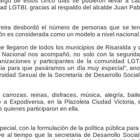
largo de estos cinco días se pudieron llevar a ca
nza hacia una ruta definitiva de reasentamiento
dad LGTBI, gracias al respaldo del alcalde Juan Pab
rtagena avanza en trabajos contra las inundaciones con solución 
ereira desbordó el número de personas que se ten
o Histórico
ción es considerada como un modelo a nivel nacional
 llegaron de todos los municipios de Risaralda y 
a con resultados en salud mental, innovación y paz
a Nacional nos acompañó, no solo con la segurida
ganizaciones y participantes de la comunidad LGT
 millonarias inversiones del Gobierno Matiz en el municipio de S
agia para que pasáramos un día muy especial”, ano
idad Sexual de la Secretaría de Desarrollo Social
e Caldas hace seguimiento al avance de la construcción de 400 
rrozas, reinas, disfraces, música, alegría, baile
o a Expodiversa, en la Plazoleta Ciudad Victoria, 
seguridad sin precedentes: El Valle y la nación refuerzan seguri
 quienes participaron en ella.
encial
ial, con la formulación de la política pública para 
cnicas aportaron dignidad a las personas con discapacidad de P
 al tiempo que la secretaria de Desarrollo Social