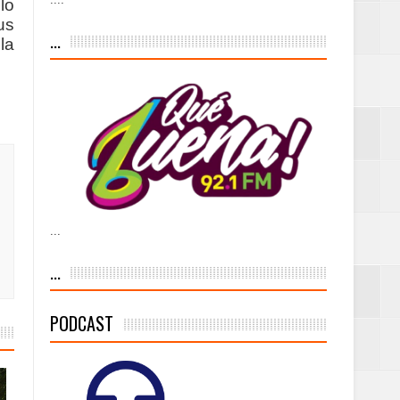
lo
iesgo volcánico
us
...
la
s Tempranas con
a vía pública y
...
ivo de
...
PODCAST
 % de la meta de