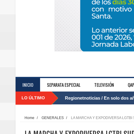
INICIO
SEPARATA ESPECIAL
TELEVISIÓN
QAP
LO ÚLTIMO
Regionetnoticias / El Aeropuerto
....
nocturna de Clic en la ruta Bogot
Home
/
GENERALES
/
LA MARCHA Y EXPODIVERSA LGTBI
Regionetnoticias / Operacion exi