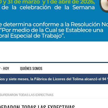
 - HOY
QUIÉNES SOMOS
 Internacional Matecaña fortalece su conectividad con una nueva
á – Pereira
 SUPERARON TODAS LAS EXPECTIVAS
tosa del espacio pùblico en Bogotà