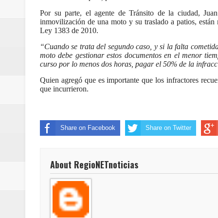
Regionetnoticias / Villarrica ava
Por su parte, el agente de Tránsito de la ciudad, Ju
inmovilización de una moto y su traslado a patios, están 
Regionetnoticias / Alcaldía de Ca
Ley 1383 de 2010.
“Cuando se trata del segundo caso, y si la falta cometida
calle San Juan de Dios del Centr
moto debe gestionar estos documentos en el menor tiemp
curso por lo menos dos horas, pagar el 50% de la infracci
Regionetnoticias / Pereira avanz
Quien agregó que es importante que los infractores recue
que incurrieron.
Regionetnoticias / Estas son las
Regionetnoticias / Gobernación d
Share on Facebook
Share on Twitter
ecoeficientes en Marquetalia
Regionetnoticias / Despliegue de 
About RegioNETnoticias
terrestre para la posesión presid
Regionetnoticias / Las ayudas té