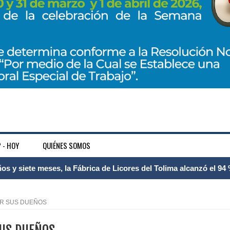
 - HOY
QUIÉNES SOMOS
 Internacional Matecaña fortalece su conectividad con una nueva
á – Pereira
OR SUS DUEÑOS
tosa del espacio pùblico en Bogotà