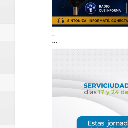
...
...