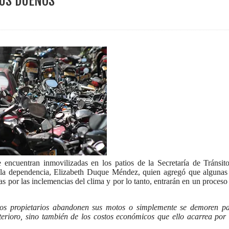
SUS DUEÑOS
ece el Mecanismo Articulador Departamental para el abordaje de l
 tiene listo su plan de seguridad para recibir delegaciones y visi
e Pereira continúa renovando espacios comunitarios que llevaba
ransforma la vida de 68 estudiantes rurales en Filadelfia gracias
encuentran inmovilizadas en los patios de la Secretaría de Tránsit
e la dependencia, Elizabeth Duque Méndez, quien agregó que algunas
 por las inclemencias del clima y por lo tanto, entrarán en un proceso
nerable en Tuluá tendrá comedor comunitario gracias al Galardón
los propietarios abandonen sus motos o simplemente se demoren p
erioro, sino también de los costos económicos que ello acarrea por