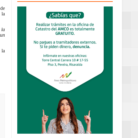
 de
 la
definitiva en la
 la
 un
 la
an Luis
estufas
dad aérea y
ueblo Rico
....