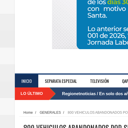
INICIO
SEPARATA ESPECIAL
TELEVISIÓN
QAP
LO ÚLTIMO
Regionetnoticias / El Aeropuerto
....
nocturna de Clic en la ruta Bogot
Home
/
GENERALES
/
800 VEHICULOS ABANDONADOS P
Regionetnoticias / Operacion exi