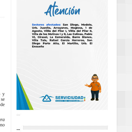
as violencias
tantes por la
n décadas sin
 al Gobierno de
o y
 se
 de
 de la Mujer
...
ara
 no
...