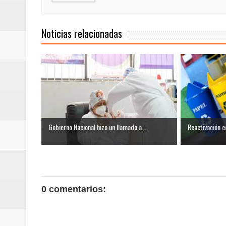
ReGioNetNoticias / RISARALDA / R
Noticias relacionadas
ReGionetNoticias / DOSQUEBRADA
acciones que impactan a más de
ReGioNetNoticias- MEDELLIN / En 
excedió límites de emisión de g
ReGioNetNoticias / Altas tempera
Gobierno Nacional hizo un llamado a...
Reactivación e
ReGionetNoticias / REPORTE ALE
seguridad para la posesión presi
0 comentarios:
Regionetnoticias / En solo dos añ
transferencias prevista para los