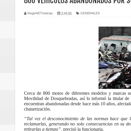
800 VEHICULOS ABANDONADOS POR 
Regionetnoticias / Caldas fortal
RegioNETnoticias
3:44:00
GENERALES
basadas en género
Regionetnoticias / Valle del Cauca
posesión presidencial
Regionetnoticias / La Alcaldía d
atención
Regionetnoticias / Agua potable t
Cerca de 800 motos de diferentes modelos y marcas se 
Caldas
Movilidad de Dosquebradas, así lo informó la titular d
encuentran abandonadas desde hace más 10 años, afectadas
chatarrización.
Regionetnoticias / Población vul
“Tal vez el desconocimiento de las normas hace que 
Vallecaucana
reclamarlas, generando no solo consecuencias en su det
retirarlas a tiempo”,
precisó la funcionaria.