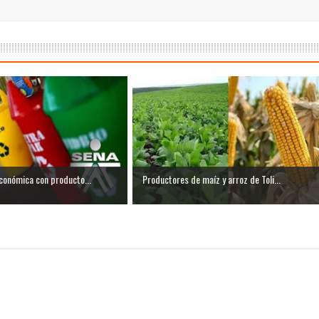
isaralda fortalece la preparación de sus municipios frente al r
S / Dosquebradas fortalece la respuesta frente a tres Alerta
 20.000 personas
Medellín fue inmovilizado un bus que estaba siendo lavado en l
ases contaminantes
turas ponen en máxima alerta al Tolima
conómica con producto...
Productores de maíz y arroz de Toli...
XANDER MENDEZ ( MIAMI ) Cali se blinda con amplio disposit
dencial
os y siete meses, la Fábrica de Licores del Tolima alcanzó el 94
 4 años de gobierno