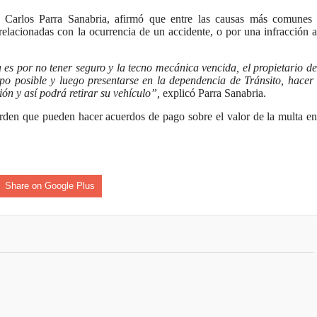
nza hacia una ruta definitiva de reasentamiento
an Carlos Parra Sanabria, afirmó que entre las causas más comunes
relacionadas con la ocurrencia de un accidente, o por una infracción a
rtagena avanza en trabajos contra las inundaciones con solución 
 es por no tener seguro y la tecno mecánica vencida, el propietario de
o Histórico
o posible y luego presentarse en la dependencia de Tránsito, hacer
ón y así podrá retirar su vehículo”,
explicó Parra Sanabria.
a con resultados en salud mental, innovación y paz
rden que pueden hacer acuerdos de pago sobre el valor de la multa en
 millonarias inversiones del Gobierno Matiz en el municipio de S
e Caldas hace seguimiento al avance de la construcción de 400 
Share on Google Plus
seguridad sin precedentes: El Valle y la nación refuerzan seguri
encial
cnicas aportaron dignidad a las personas con discapacidad de P