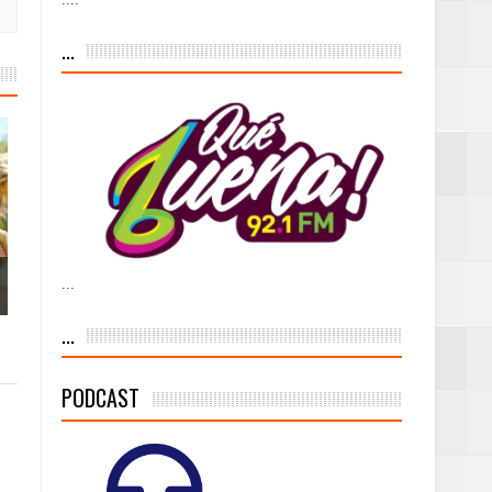
iesgo volcánico
...
s Tempranas con
a vía pública y
...
ivo de
...
PODCAST
 % de la meta de