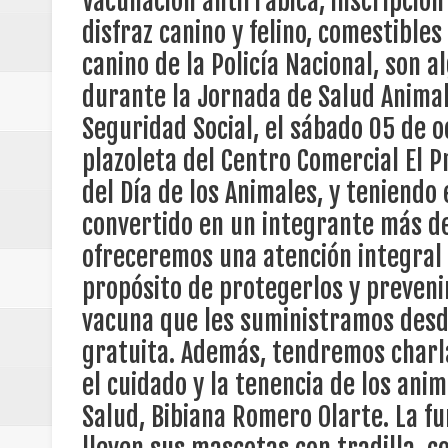
Vacunación antirrábica, inscripción
familiares, este sábado ofreceremos una atención integral para los pe
Regionetnoticias / Caldas fortal
disfraz canino y felino, comestible
enfermedades como la rabia, con la vacuna que les suministramos d
educativas sobre las buenas prácticas en el cuidado y la tenencia de
canino de la Policía Nacional, son a
funcionaria invitó a los cuidadores para que lleven sus mascotas con t
basadas en género
morrales. “Es importante que los cuidadores los lleven de manera re
durante la Jornada de Salud Animal
que algunas no están acostumbradas a tener contacto con otros animal
Regionetnoticias / Valle del Cauca
mayor propósito es mejorar las condiciones de los caninos y felinos a
Seguridad Social, el sábado 05 de o
posesión presidencial
plazoleta del Centro Comercial El 
del Día de los Animales, y teniendo
Regionetnoticias / La Alcaldía d
convertido en un integrante más de
atención
ofreceremos una atención integral p
propósito de protegerlos y preveni
Regionetnoticias / Agua potable t
vacuna que les suministramos desd
Caldas
gratuita. Además, tendremos charla
Regionetnoticias / Población vul
el cuidado y la tenencia de los anim
Salud, Bibiana Romero Olarte. La fu
Vallecaucana