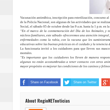
ReGioNetNoticias / RISARALDA / R
ReGionetNoticias / DOSQUEBRADA
Vacunación antirrábica, inscripción para esterilización, concurso al
de la Policía Nacional, son algunas de las actividades que se realiz
Social, el sábado 05 de octubre desde las 9 a.m. hasta la 1 p.m. en 
acciones que impactan a más de
“En el marco de la conmemoración del Día de los Animales, y te
núcleos familiares, este sábado ofreceremos una atención integral p
ReGioNetNoticias- MEDELLIN / En 
enfermedades como la rabia, con la vacuna que les suministram
educativas sobre las buenas prácticas en el cuidado y la tenencia 
La funcionaria invitó a los cuidadores para que lleven sus mascot
excedió límites de emisión de g
morrales.
“Es importante que los cuidadores los lleven de manera respons
ReGioNetNoticias / Altas tempera
algunas no están acostumbradas a tener contacto con otros anima
mayor propósito es mejorar las condiciones de los caninos y felinos
ReGionetNoticias / REPORTE ALE
seguridad para la posesión presi
Share on Facebook
Share on Twitter
Regionetnoticias / En solo dos añ
About RegioNETnoticias
transferencias prevista para los