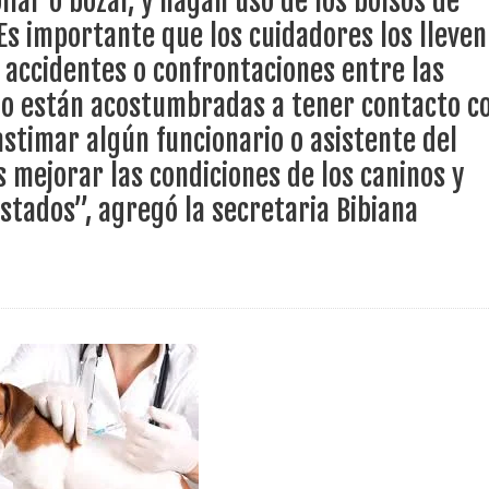
llar o bozal, y hagan uso de los bolsos de
nza hacia una ruta definitiva de reasentamiento
Es importante que los cuidadores los lleven
accidentes o confrontaciones entre las
rtagena avanza en trabajos contra las inundaciones con solución 
o están acostumbradas a tener contacto c
o Histórico
astimar algún funcionario o asistente del
a con resultados en salud mental, innovación y paz
 mejorar las condiciones de los caninos y
estados”, agregó la secretaria Bibiana
 millonarias inversiones del Gobierno Matiz en el municipio de S
e Caldas hace seguimiento al avance de la construcción de 400 
seguridad sin precedentes: El Valle y la nación refuerzan seguri
encial
cnicas aportaron dignidad a las personas con discapacidad de P