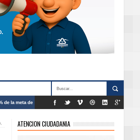
 frecuencia
ATENCION CIUDADANIA
s,
la
el