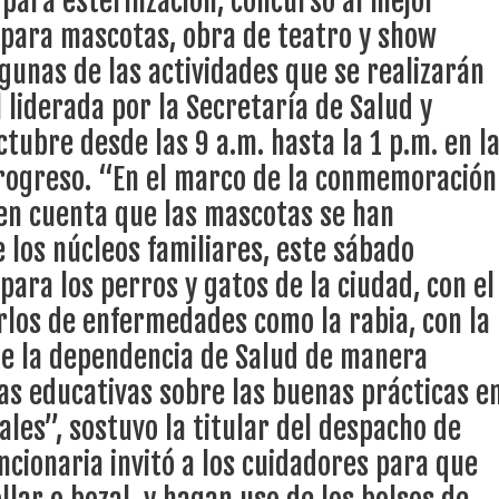
 para esterilización, concurso al mejor
rros y gatos de la ciudad, con el propósito de protegerlos y prevenirlos de
ece el Mecanismo Articulador Departamental para el abordaje de l
s para mascotas, obra de teatro y show
esde la dependencia de Salud de manera gratuita. Además, tendremos charlas
 los animales”, sostuvo la titular del despacho de Salud, Bibiana Romero Olarte. La
lgunas de las actividades que se realizarán
radilla, collar o bozal, y hagan uso de los bolsos de transporte, guacales o
sponsable para evitar accidentes o confrontaciones entre las mismas mascotas, ya
 liderada por la Secretaría de Salud y
es, y pueden llegar a lastimar algún funcionario o asistente del evento. Nuestro
 tiene listo su plan de seguridad para recibir delegaciones y visi
 través de los servicios prestados”, agregó la secretaria Bibiana Romero.
ctubre desde las 9 a.m. hasta la 1 p.m. en l
Progreso. “En el marco de la conmemoración
 en cuenta que las mascotas se han
e Pereira continúa renovando espacios comunitarios que llevaba
 los núcleos familiares, este sábado
ara los perros y gatos de la ciudad, con el
rlos de enfermedades como la rabia, con la
ransforma la vida de 68 estudiantes rurales en Filadelfia gracias
e la dependencia de Salud de manera
s educativas sobre las buenas prácticas e
nerable en Tuluá tendrá comedor comunitario gracias al Galardón
ales”, sostuvo la titular del despacho de
ncionaria invitó a los cuidadores para que