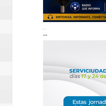
...
...