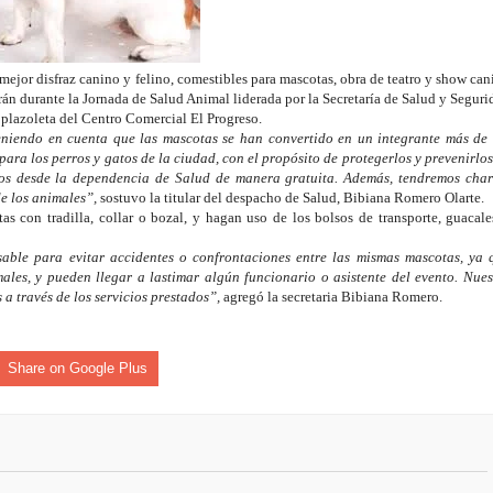
isaralda fortalece la preparación de sus municipios frente al r
S / Dosquebradas fortalece la respuesta frente a tres Alerta
 mejor disfraz canino y felino, comestibles para mascotas, obra de teatro y show can
arán durante la Jornada de Salud Animal liderada por la Secretaría de Salud y Seguri
la plazoleta del Centro Comercial El Progreso.
 20.000 personas
niendo en cuenta que las mascotas se han convertido en un integrante más de 
ara los perros y gatos de la ciudad, con el propósito de protegerlos y prevenirlos
Medellín fue inmovilizado un bus que estaba siendo lavado en l
os desde la dependencia de Salud de manera gratuita. Además, tendremos char
de los animales”,
sostuvo la titular del despacho de Salud, Bibiana Romero Olarte.
as con tradilla, collar o bozal, y hagan uso de los bolsos de transporte, guacale
ases contaminantes
able para evitar accidentes o confrontaciones entre las mismas mascotas, ya 
turas ponen en máxima alerta al Tolima
les, y pueden llegar a lastimar algún funcionario o asistente del evento. Nues
 a través de los servicios prestados”,
agregó la secretaria Bibiana Romero.
XANDER MENDEZ ( MIAMI ) Cali se blinda con amplio disposit
dencial
Share on Google Plus
os y siete meses, la Fábrica de Licores del Tolima alcanzó el 94
 4 años de gobierno