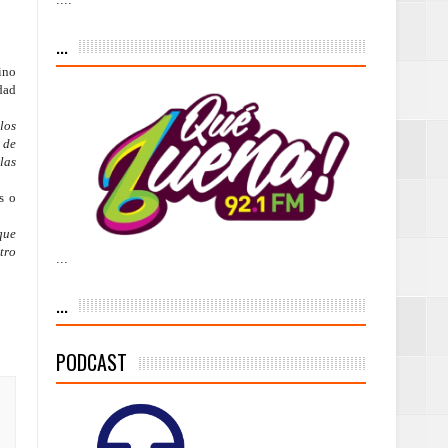
iesgo volcánico
...
s Tempranas con
ino
dad
los
 de
a vía pública y
las
s o
que
tro
...
ivo de
...
PODCAST
 % de la meta de