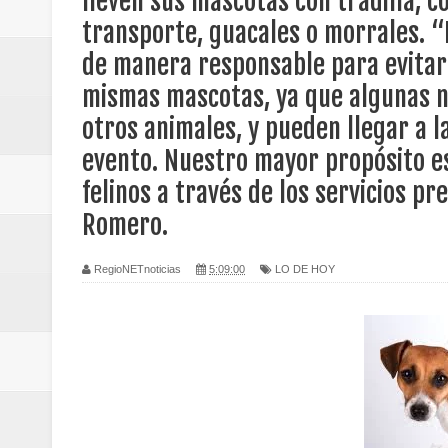
lleven sus mascotas con tradilla, co
Regionetnoticias / Villarrica ava
transporte, guacales o morrales. “
de manera responsable para evitar 
Regionetnoticias / Alcaldía de Ca
mismas mascotas, ya que algunas n
calle San Juan de Dios del Centr
otros animales, y pueden llegar a l
Regionetnoticias / Pereira avanz
evento. Nuestro mayor propósito es
felinos a través de los servicios pr
Regionetnoticias / Estas son las
Romero.
Regionetnoticias / Gobernación d
RegioNETnoticias
5:09:00
LO DE HOY
ecoeficientes en Marquetalia
Regionetnoticias / Despliegue de 
terrestre para la posesión presid
Regionetnoticias / Las ayudas té