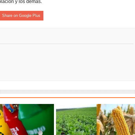
lación y los demás.
á – Pereira
Share on Google Plus
tosa del espacio pùblico en Bogotà
ece el Mecanismo Articulador Departamental para el abordaje de l
 tiene listo su plan de seguridad para recibir delegaciones y visi
e Pereira continúa renovando espacios comunitarios que llevaba