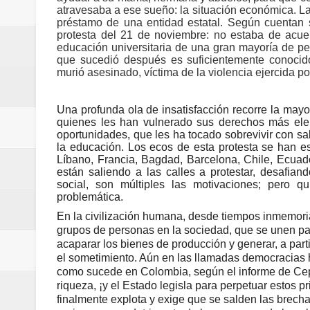
atravesaba a ese sueño: la situación económica. La
Regionetnoticias / Las ayudas té
préstamo de una entidad estatal. Según cuentan su
protesta del 21 de noviembre: no estaba de acuer
Regionetnoticias / DE LOS C
educación universitaria de una gran mayoría de p
que sucedió después es suficientemente conocido
murió asesinado, víctima de la violencia ejercida po
Regionetnoticias / Estudiantes d
Regionetnoticias / Asamblea de C
Una profunda ola de insatisfacción recorre la may
quienes les han vulnerado sus derechos más ele
oportunidades, que les ha tocado sobrevivir con sa
saneamiento básico
la educación. Los ecos de esta protesta se han 
Líbano, Francia, Bagdad, Barcelona, Chile, Ecuado
Regionetnoticias / REFUERZAN
están saliendo a las calles a protestar, desafi
social, son múltiples las motivaciones; pero 
problemática.
ReGioNetNoticias / En Pereira C
En la civilización humana, desde tiempos inmemoria
Regionetnoticias / En solo dos añ
grupos de personas en la sociedad, que se unen par
acaparar los bienes de producción y generar, a partir
el sometimiento. Aún en las llamadas democracias h
transferencias prevista para los
como sucede en Colombia, según el informe de Cepa
riqueza, ¡y el Estado legisla para perpetuar estos p
Regionetnoticias / El Aeropuerto
finalmente explota y exige que se salden las brec