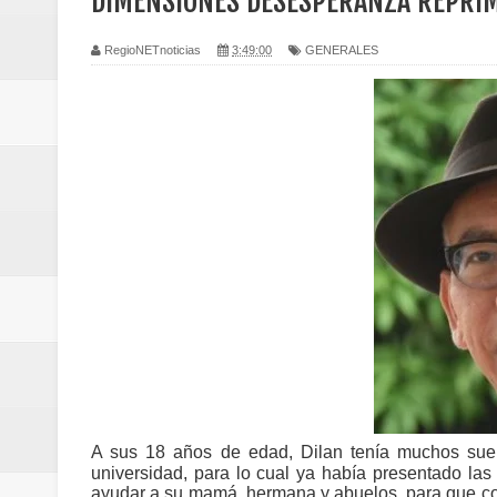
DIMENSIONES DESESPERANZA REPRIMI
Vallecaucana
RegioNETnoticias
3:49:00
GENERALES
Regionetnoticias / Villarrica ava
Regionetnoticias / Alcaldía de Ca
calle San Juan de Dios del Centr
Regionetnoticias / Pereira avanz
Regionetnoticias / Estas son las
Regionetnoticias / Gobernación d
ecoeficientes en Marquetalia
Regionetnoticias / Despliegue de 
A sus 18 años
de edad, Dilan tenía muchos sueñ
terrestre para la posesión presid
universidad, para lo cual ya había presentado la
ayudar a su mamá, hermana y abuelos, para que con 