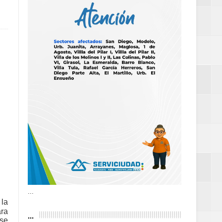
definitiva en la
an Luis
estufas
dad aérea y
...
 la
...
ara
 se