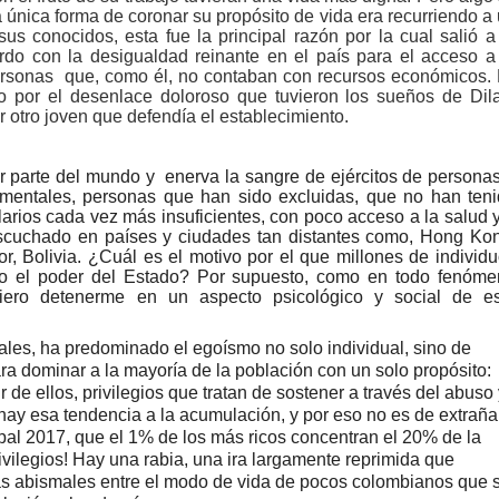
 única forma de coronar su propósito de vida era recurriendo a
cnicas aportaron dignidad a las personas con discapacidad de P
s conocidos, esta fue la principal razón por la cual salió a
do con la desigualdad reinante en el país para el acceso a
AFEs DE PEREIRA A GANAR PRIMER LUGAR EN EXPOCAMELLO 
ersonas que, como él, no contaban con recursos económicos.
 por el desenlace doloroso que tuvieron los sueños de Dil
r otro joven que defendía el establecimiento.
e barranquilla participaron de las pruebas SABER
aldas aprueba $11.444 millones para impulsar obras de agua pot
or parte del mundo y enerva la sangre de ejércitos de persona
mentales, personas que han sido excluidas, que no han ten
larios cada vez más insuficientes, con poco acceso a la salud 
escuchado en países y ciudades tan distantes como, Hong Ko
r, Bolivia. ¿Cuál es el motivo por el que millones de individ
 PRESENCIA MILITAR EN EL VALLE
ando el poder del Estado? Por supuesto, como en todo fenóm
quiero detenerme en un aspecto psicológico y social de e
ada peso tiene nombre de obra
les, ha predominado el egoísmo no solo individual, sino de
os y siete meses, la Fábrica de Licores del Tolima alcanzó el 94
a dominar a la mayoría de la población con un solo propósito:
 de ellos, privilegios que tratan de sostener a través del abuso
ay esa tendencia a la acumulación, y por eso no es de extrañar
 4 años de gobierno
l 2017, que el 1% de los más ricos concentran el 20% de la
rivilegios! Hay una rabia, una ira largamente reprimida que
 Internacional Matecaña fortalece su conectividad con una nueva
has abismales entre el modo de vida de pocos colombianos que 