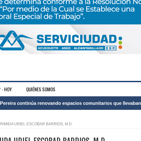
 - HOY
QUIÉNES SOMOS
ransforma la vida de 68 estudiantes rurales en Filadelfia gracias
IMIDA URIEL ESCOBAR BARRIOS, M.D.
nerable en Tuluá tendrá comedor comunitario gracias al Galardón