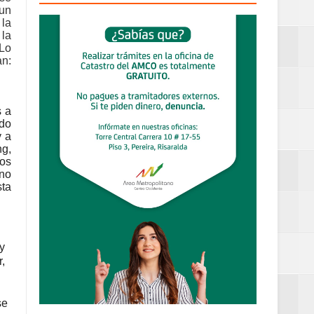
 un
ueblo Rico
 la
 la
2026
 Lo
an:
able y
s a
ido
y a
ng,
uos
eno
sta
 % de la meta de
 y
,
 frecuencia
se
....