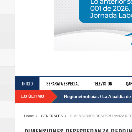
....
INICIO
SEPARATA ESPECIAL
TELEVISIÓN
QAP
LO ÚLTIMO
Regionetnoticias / Agua potable t
Caldas
Home
/
GENERALES
/
DIMENSIONES DESESPERANZA REPR
Regionetnoticias / Población vul