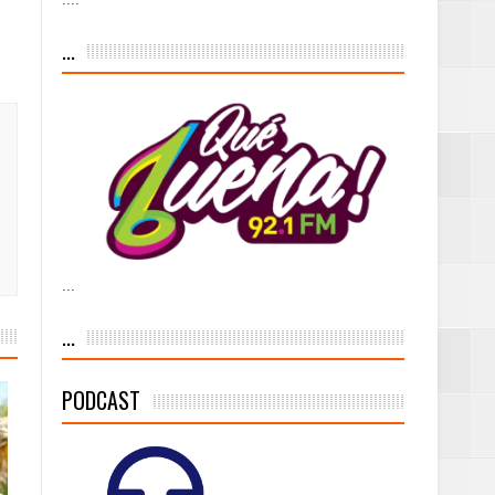
...
as violencias
tantes por la
...
n décadas sin
...
PODCAST