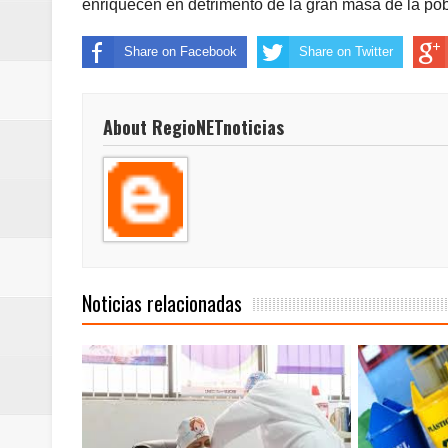
enriquecen en detrimento de la gran masa de la pob
nocturna de Clic en la ruta Bogot
Share on Facebook
Share on Twitter
Regionetnoticias / Operacion exi
Regionetnoticias / Caldas fortal
About RegioNETnoticias
basadas en género
Regionetnoticias / Valle del Cauca
posesión presidencial
Regionetnoticias / La Alcaldía d
Noticias relacionadas
atención