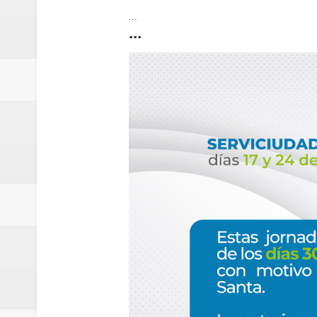
...
...