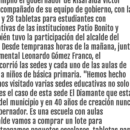
mplió el gobernador de Risaralda Victor
ara dotar de kits escolares a niños de básica primaria. "Hemos hecho un recorrido 
ece el Mecanismo Articulador Departamental para el abordaje de l
acompañado de su equipo de gobierno, con l
a zona urbana sino rural, como es el caso de esta sede El Diamante que está
eación nunca antes había venido hasta acá un Gobernador. Es una escuela con aul
y 28 tabletas para estudiantes con
 reubicarla", dijo el Gobernador. "Entregamos paquetes escolares, tabletas para
res de familia en su situación económica", añadió. Dentro de sus compromisos con
ivas de las instituciones Patio Bonito y
la gestión para entregar zapatos escolares. "Los niños, los papás y nosotros com
 tiene listo su plan de seguridad para recibir delegaciones y visi
 ésta vereda es de las más retiradas del municipio, y desde hace cinco años que
ién tuvo la participación del alcalde del
o, docente vereda El Diamante. Los estudiantes también expresaron su
tenemos en qué escribir y nos va a ayudar en las tareas", manifestó Alexander
. Desde tempranas horas de la mañana, jun
ñor Gobernador, sobre todo para niños con discapacidad como mi nieto", dijo Luz
amental Leonardo Gómez Franco, el
e Pereira continúa renovando espacios comunitarios que llevaba
orrió las sedes y cada uno de las aulas de
s a niños de básica primaria. "Hemos hecho
os visitado varias sedes educativas no solo
ransforma la vida de 68 estudiantes rurales en Filadelfia gracias
es el caso de esta sede El Diamante que est
del municipio y en 40 años de creación nun
nerable en Tuluá tendrá comedor comunitario gracias al Galardón
bernador. Es una escuela con aulas
alde vamos a comprar un lote para