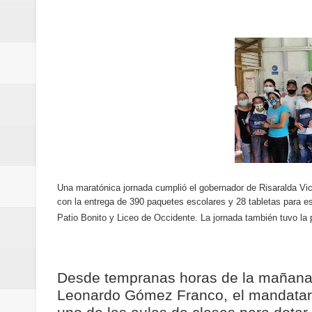
ReGioNetNoticias / RISARALDA / R
ReGionetNoticias / DOSQUEBRADA
acciones que impactan a más de
ReGioNetNoticias- MEDELLIN / En 
excedió límites de emisión de g
ReGioNetNoticias / Altas tempera
Una maratónica jornada cumplió el gobernador de Risaralda V
ReGionetNoticias / REPORTE ALE
con la entrega de 390 paquetes escolares y 28 tabletas para e
Patio Bonito y Liceo de Occidente. La jornada también tuvo la p
seguridad para la posesión presi
Regionetnoticias / En solo dos añ
Desde tempranas horas de la mañana, 
Leonardo Gómez Franco, el mandatario
transferencias prevista para los