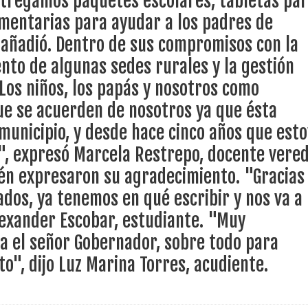
Entregamos paquetes escolares, tabletas pa
nza hacia una ruta definitiva de reasentamiento
imentarias para ayudar a los padres de
, añadió. Dentro de sus compromisos con la
rtagena avanza en trabajos contra las inundaciones con solución 
to de algunas sedes rurales y la gestión
o Histórico
Los niños, los papás y nosotros como
a con resultados en salud mental, innovación y paz
ue se acuerden de nosotros ya que ésta
municipio, y desde hace cinco años que esto
 millonarias inversiones del Gobierno Matiz en el municipio de S
", expresó Marcela Restrepo, docente vere
e Caldas hace seguimiento al avance de la construcción de 400 
ién expresaron su agradecimiento. "Gracias
dos, ya tenemos en qué escribir y nos va a
lexander Escobar, estudiante. "Muy
seguridad sin precedentes: El Valle y la nación refuerzan seguri
a el señor Gobernador, sobre todo para
encial
o", dijo Luz Marina Torres, acudiente.
cnicas aportaron dignidad a las personas con discapacidad de P