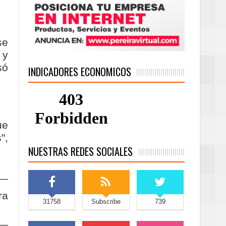
se
 y
só
INDICADORES ECONOMICOS
ue
",
NUESTRAS REDES SOCIALES
ra
31758
Subscribe
739