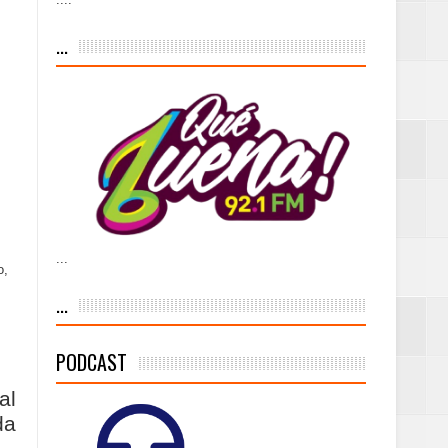
iesgo volcánico
...
s Tempranas con
a vía pública y
...
o,
ivo de
...
PODCAST
 % de la meta de
al
da