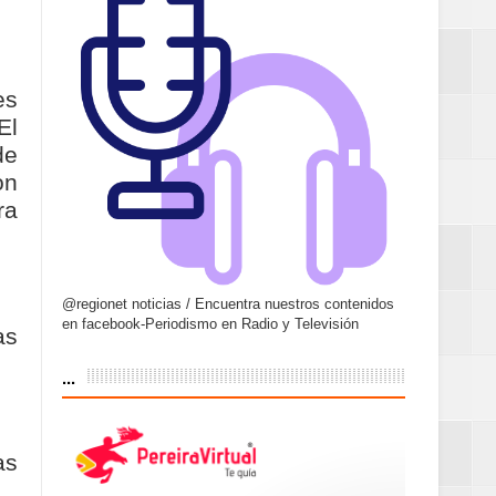
es
El
de
on
ra
@regionet noticias / Encuentra nuestros contenidos
en facebook-Periodismo en Radio y Televisión
as
...
as