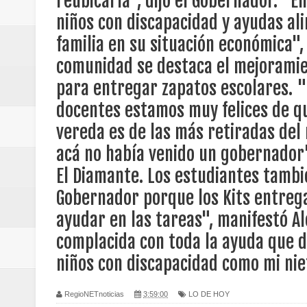
reubicarla", dijo el Gobernador. "
Regionetnoticias / Villarrica ava
niños con discapacidad y ayudas al
familia en su situación económica"
Regionetnoticias / Alcaldía de Ca
comunidad se destaca el mejoramien
calle San Juan de Dios del Centr
para entregar zapatos escolares. "
Regionetnoticias / Pereira avanz
docentes estamos muy felices de q
vereda es de las más retiradas del 
Regionetnoticias / Estas son las
acá no había venido un gobernador
Regionetnoticias / Gobernación d
El Diamante. Los estudiantes tamb
Gobernador porque los Kits entrega
ecoeficientes en Marquetalia
ayudar en las tareas", manifestó A
Regionetnoticias / Despliegue de 
complacida con toda la ayuda que d
terrestre para la posesión presid
niños con discapacidad como mi niet
Regionetnoticias / Las ayudas té
RegioNETnoticias
3:59:00
LO DE HOY