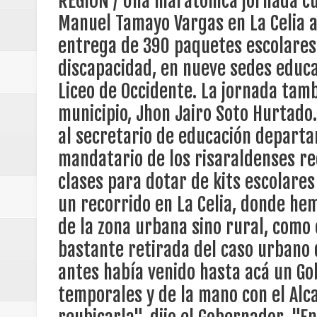
REGION / Una maratónica jornada cu
risaraldenses recorrió las sedes y cada uno de las aulas de clases p
Regionetnoticias / Caldas fortal
Manuel Tamayo Vargas en La Celia 
La Celia, donde hemos visitado varias sedes educativas no solo de l
bastante retirada del caso urbano del municipio y en 40 años de cr
entrega de 390 paquetes escolares 
temporales y de la mano con el Alcalde vamos a comprar un lote para
basadas en género
niños con discapacidad y ayudas alimentarias para ayudar a los pad
discapacidad, en nueve sedes educat
la comunidad se destaca el mejoramiento de algunas sedes rurales y 
Regionetnoticias / Valle del Cauca
docentes estamos muy felices de que se acuerden de nosotros ya que
Liceo de Occidente. La jornada tamb
estoy acá no había venido un gobernador", expresó Marcela Restrep
agradecimiento. "Gracias Gobernador porque los Kits entregados, ya 
posesión presidencial
municipio, Jhon Jairo Soto Hurtado
Escobar, estudiante. "Muy complacida con toda la ayuda que da el se
Marina Torres, acudiente.
al secretario de educación depart
Regionetnoticias / La Alcaldía d
mandatario de los risaraldenses rec
atención
clases para dotar de kits escolare
un recorrido en La Celia, donde hem
Regionetnoticias / Agua potable t
de la zona urbana sino rural, como 
Caldas
bastante retirada del caso urbano 
Regionetnoticias / Población vul
antes había venido hasta acá un Go
temporales y de la mano con el Alc
Vallecaucana