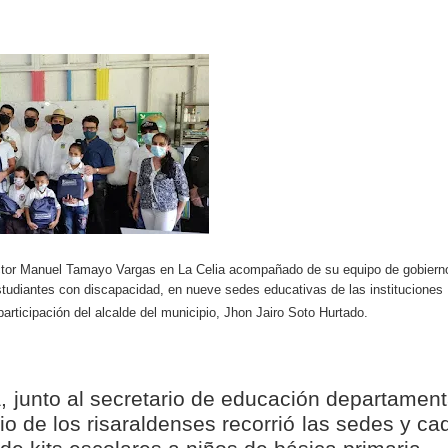
isaralda fortalece la preparación de sus municipios frente al r
S / Dosquebradas fortalece la respuesta frente a tres Alerta
 20.000 personas
Medellín fue inmovilizado un bus que estaba siendo lavado en l
ases contaminantes
turas ponen en máxima alerta al Tolima
ictor Manuel Tamayo Vargas en La Celia acompañado de su equipo de gobiern
XANDER MENDEZ ( MIAMI ) Cali se blinda con amplio disposit
studiantes con discapacidad, en nueve sedes educativas de las instituciones
articipación del alcalde del municipio, Jhon Jairo Soto Hurtado.
dencial
os y siete meses, la Fábrica de Licores del Tolima alcanzó el 94
junto al secretario de educación departament
 de los risaraldenses recorrió las sedes y ca
 4 años de gobierno