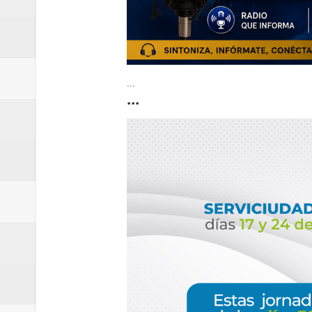
...
...