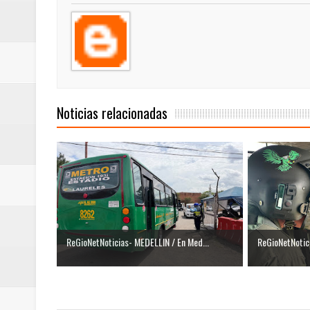
ReGioNetNoticias / RISARALDA / R
ReGionetNoticias / DOSQUEBRADA
acciones que impactan a más de
ReGioNetNoticias- MEDELLIN / En 
Noticias relacionadas
excedió límites de emisión de g
ReGioNetNoticias / Altas tempera
ReGionetNoticias / REPORTE ALE
seguridad para la posesión presi
ReGioNetNoticias- MEDELLIN / En Med...
ReGioNetNotici
Regionetnoticias / En solo dos añ
transferencias prevista para los