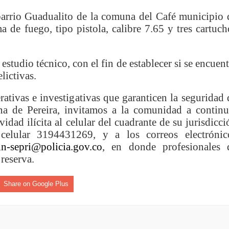
nza hacia una ruta definitiva de reasentamiento
 barrio Guadualito de la comuna del Café municipio 
a de fuego, tipo pistola, calibre 7.65 y tres cartuch
rtagena avanza en trabajos contra las inundaciones con solución 
o Histórico
studio técnico, con el fin de establecer si se encuent
lictivas.
a con resultados en salud mental, innovación y paz
ativas e investigativas que garanticen la seguridad 
 millonarias inversiones del Gobierno Matiz en el municipio de S
ana de Pereira, invitamos a la comunidad a continu
dad ilícita al celular del cuadrante de su jurisdicci
e Caldas hace seguimiento al avance de la construcción de 400 
celular 3194431269, y a los correos electrónic
in-sepri@policia.gov.co
, en donde profesionales 
 reserva.
seguridad sin precedentes: El Valle y la nación refuerzan seguri
Share on Google Plus
encial
cnicas aportaron dignidad a las personas con discapacidad de P