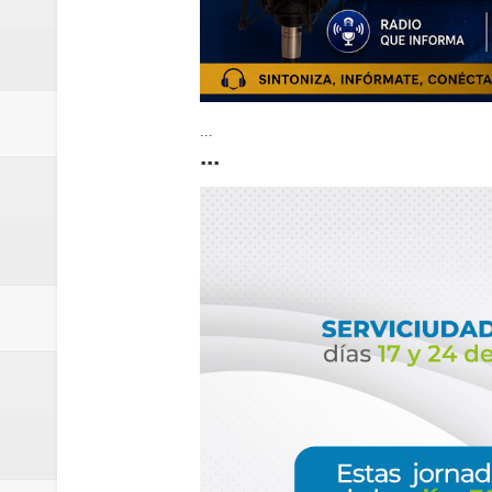
...
...