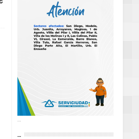
e
as violencias
tantes por la
n décadas sin
 al Gobierno de
 de la Mujer
...
...