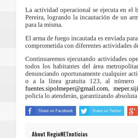
Regionetnoticias / Villarrica ava
La actividad operacional se ejecuta en el
Pereira, logrando la incautación de un arm
Regionetnoticias / Alcaldía de Ca
para la misma.
calle San Juan de Dios del Centr
El arma de fuego incautada es enviada para e
comprometida con diferentes actividades de
Regionetnoticias / Pereira avanz
Continuaremos ejecutando actividades oper
Regionetnoticias / Estas son las
todos los habitantes del área metropolit
denunciando oportunamente cualquier activi
Regionetnoticias / Gobernación d
o a la línea gratuita 123, al número 
fuentes.sipolmeper@gmail.com
,
meper.sij
ecoeficientes en Marquetalia
policía lo atenderán, garantizando absoluta
Regionetnoticias / Despliegue de 
Share on Facebook
Share on Twitter
terrestre para la posesión presid
Regionetnoticias / Las ayudas té
About RegioNETnoticias