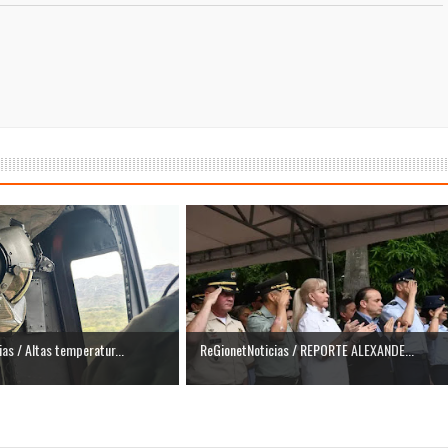
isaralda fortalece la preparación de sus municipios frente al r
S / Dosquebradas fortalece la respuesta frente a tres Alerta
 20.000 personas
Medellín fue inmovilizado un bus que estaba siendo lavado en l
ases contaminantes
turas ponen en máxima alerta al Tolima
XANDER MENDEZ ( MIAMI ) Cali se blinda con amplio disposit
dencial
as / Altas temperatur...
ReGionetNoticias / REPORTE ALEXANDE...
os y siete meses, la Fábrica de Licores del Tolima alcanzó el 94
 4 años de gobierno