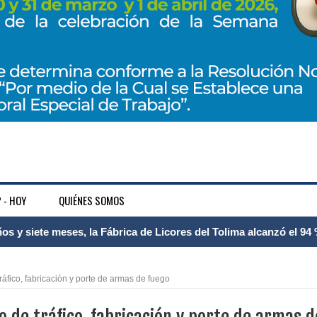
 - HOY
QUIÉNES SOMOS
 Internacional Matecaña fortalece su conectividad con una nueva
á – Pereira
áfico, fabricación y porte de armas de fuego
tosa del espacio pùblico en Bogotà