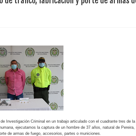
 de tráfico, fabricación y porte de armas d
ece el Mecanismo Articulador Departamental para el abordaje de l
 tiene listo su plan de seguridad para recibir delegaciones y visi
e Pereira continúa renovando espacios comunitarios que llevaba
ransforma la vida de 68 estudiantes rurales en Filadelfia gracias
nerable en Tuluá tendrá comedor comunitario gracias al Galardón
de Investigación Criminal en un trabajo articulado con el cuadrante tres de la
humana, ejecutamos la captura de un hombre de 37 años, natural de Pereira,
o porte de armas de fuego, accesorios, partes o municiones.