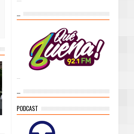
iesgo volcánico
...
s Tempranas con
a vía pública y
...
ivo de
...
PODCAST
 % de la meta de