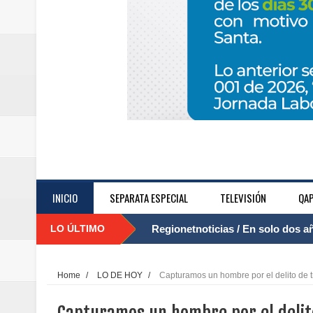
INICIO
SEPARATA ESPECIAL
TELEVISIÓN
QAP
LO ÚLTIMO
Regionetnoticias / El Aeropuerto
....
nocturna de Clic en la ruta Bogot
Home
/
LO DE HOY
/
Capturamos un hombre por el delito de tr
Regionetnoticias / Operacion exi