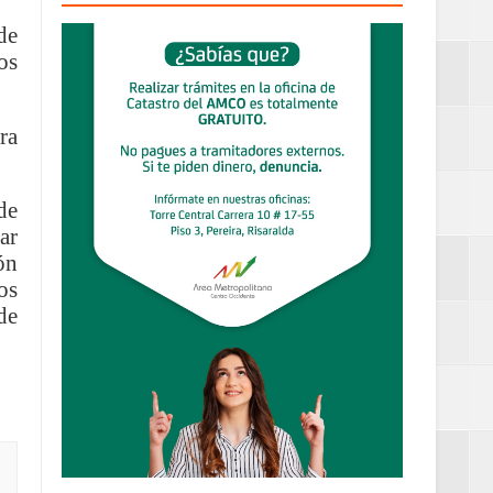
de
os
definitiva en la
ra
de
an Luis
ar
ón
estufas
os
de
dad aérea y
ueblo Rico
....