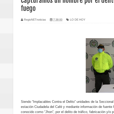
Capturamos un hombre por el delito
Regionetnoticias / Caldas fortal
fuego
basadas en género
RegioNETnoticias
7:38:00
LO DE HOY
Regionetnoticias / Valle del Cauca
posesión presidencial
Regionetnoticias / La Alcaldía d
atención
Regionetnoticias / Agua potable t
Caldas
Regionetnoticias / Población vul
Siendo “Implacables Contra el Delito” unidades de la Seccional 
Vallecaucana
estación Ciudadela del Café y mediante información de fuente 
conocido como “Jhon”, por el delito de tráfico, fabricación y/