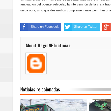
Regionetnoticias / Villarrica ava
ampliación del puente vehicular, la intervención de la vía a tra
única obra, sino que desarrollos complementarios permitan una
Regionetnoticias / Alcaldía de Ca
calle San Juan de Dios del Centr
Share on Facebook
Share on Twitter
Regionetnoticias / Pereira avanz
About RegioNETnoticias
Regionetnoticias / Estas son las
Regionetnoticias / Gobernación d
ecoeficientes en Marquetalia
Regionetnoticias / Despliegue de 
Noticias relacionadas
terrestre para la posesión presid
Regionetnoticias / Las ayudas té