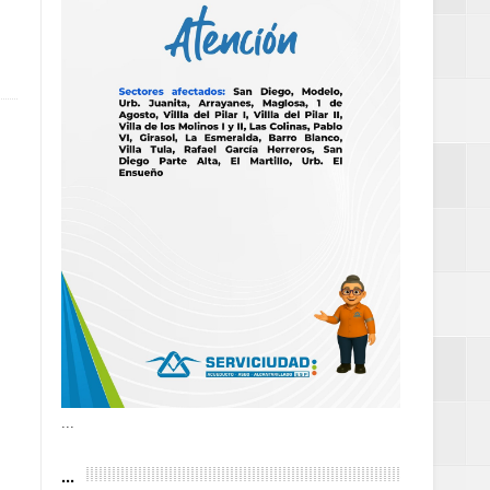
as violencias
tantes por la
n décadas sin
 al Gobierno de
 de la Mujer
...
...