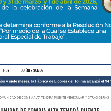
 - HOY
QUIÉNES SOMOS
 Internacional Matecaña fortalece su conectividad con una nueva
á – Pereira
COMUNIDAD DE COMBIA ALTA TENDRÁ PUENTE VEHICULAR Y OTRAS OBRAS
tosa del espacio pùblico en Bogotà