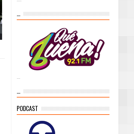
iesgo volcánico
...
s Tempranas con
a vía pública y
...
ivo de
...
PODCAST
 % de la meta de