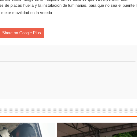
nza hacia una ruta definitiva de reasentamiento
vés de placas huella y la instalación de luminarias, para que no sea el puente 
 mejor movilidad en la vereda.
rtagena avanza en trabajos contra las inundaciones con solución 
o Histórico
Share on Google Plus
a con resultados en salud mental, innovación y paz
 millonarias inversiones del Gobierno Matiz en el municipio de S
e Caldas hace seguimiento al avance de la construcción de 400 
seguridad sin precedentes: El Valle y la nación refuerzan seguri
encial
cnicas aportaron dignidad a las personas con discapacidad de P