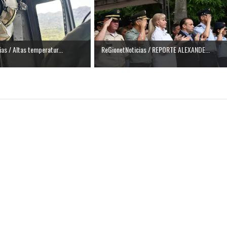
isaralda fortalece la preparación de sus municipios frente al r
S / Dosquebradas fortalece la respuesta frente a tres Alerta
as / Altas temperatur...
ReGionetNoticias / REPORTE ALEXANDE...
 20.000 personas
Medellín fue inmovilizado un bus que estaba siendo lavado en l
ases contaminantes
turas ponen en máxima alerta al Tolima
XANDER MENDEZ ( MIAMI ) Cali se blinda con amplio disposit
dencial
os y siete meses, la Fábrica de Licores del Tolima alcanzó el 94
 4 años de gobierno