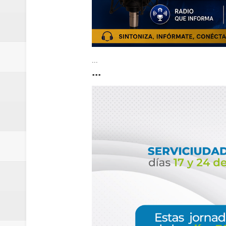
...
...