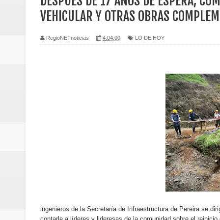
DESPUÉS DE 17 AÑOS DE ESPERA, CO
Regionetnoticias / Caldas fortal
VEHICULAR Y OTRAS OBRAS COMPLEM
basadas en género
RegioNETnoticias
4:04:00
LO DE HOY
Regionetnoticias / Valle del Cauca
posesión presidencial
Regionetnoticias / La Alcaldía d
atención
Regionetnoticias / Agua potable t
Caldas
Regionetnoticias / Población vul
Vallecaucana
ingenieros de la Secretaría de Infraestructura de Pereira se di
contarle a líderes y lideresas de la comunidad sobre el reinicio