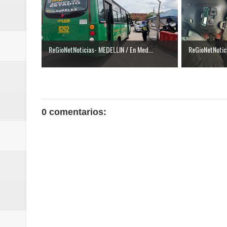
ReGioNetNoticias / RISARALDA / R
ReGionetNoticias / DOSQUEBRADA
ReGioNetNoticias- MEDELLIN / En Med...
ReGioNetNotici
acciones que impactan a más de
ReGioNetNoticias- MEDELLIN / En 
excedió límites de emisión de g
0 comentarios:
ReGioNetNoticias / Altas tempera
ReGionetNoticias / REPORTE ALE
seguridad para la posesión presi
Regionetnoticias / En solo dos añ
transferencias prevista para los