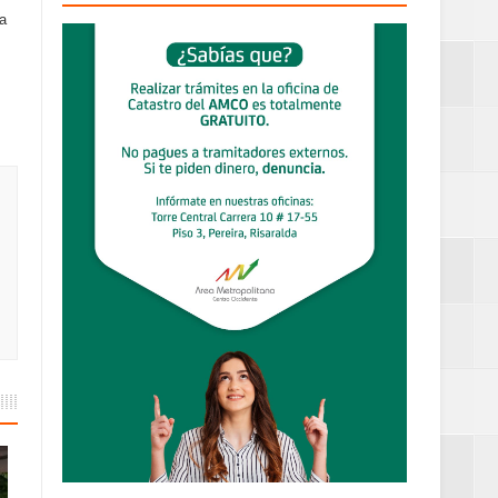
la
definitiva en la
an Luis
estufas
dad aérea y
ueblo Rico
....