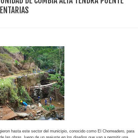
MUNIDAD DE COMBIA ALTA TENDRÁ PUENTE
ece el Mecanismo Articulador Departamental para el abordaje de l
ENTARIAS
 tiene listo su plan de seguridad para recibir delegaciones y visi
e Pereira continúa renovando espacios comunitarios que llevaba
ransforma la vida de 68 estudiantes rurales en Filadelfia gracias
nerable en Tuluá tendrá comedor comunitario gracias al Galardón
rigieron hasta este sector del municipio, conocido como El Chorreadero, para
 de las obras, luego de un reajuste en los diseños que van a permitir una