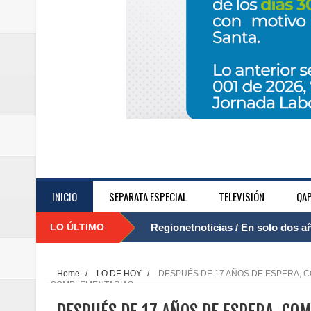
INICIO
SEPARATA ESPECIAL
TELEVISIÓN
QAP
LO ÚLTIMO
Regionetnoticias / El Aeropuerto
....
nocturna de Clic en la ruta Bogot
Home
/
LO DE HOY
/
DESPUÉS DE 17 AÑOS DE ESPERA, 
COMPLEMENTARIAS
Regionetnoticias / Operacion exi