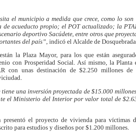
ransforma la vida de 68 estudiantes rurales en Filadelfia gracias
sita el municipio a medida que crece, como lo son 
a de acueducto propio; el POT actualizado; la PTA
nerable en Tuluá tendrá comedor comunitario gracias al Galardón
scenario deportivo Sacúdete, entre otros que proyect
ortantes del país”
, indicó el Alcalde de Dosquebrada
están la Plaza Mayor, para los que están asegurad
nza hacia una ruta definitiva de reasentamiento
nio con Prosperidad Social. Así mismo, la Planta 
R con unas destinación de $2.250 millones de 
rtagena avanza en trabajos contra las inundaciones con solución 
viciudad.
o Histórico
 tiene una inversión proyectada de $15.000 millones
e el Ministerio del Interior por valor total de $2.6
a con resultados en salud mental, innovación y paz
 millonarias inversiones del Gobierno Matiz en el municipio de S
presentó el proyecto de vivienda para víctimas d
crito para estudios y diseños por $1.200 millones.
e Caldas hace seguimiento al avance de la construcción de 400 