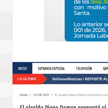
INICIO
SEPARATA ESPECIAL
TELEVISIÓN
QAP
LO ÚLTIMO
ReGionetNoticias / REPORTE ALE
....
seguridad para la posesión presi
Home
/
LO DE HOY
/
El alcalde Diego Ramos presentó el av
Regionetnoticias / En solo dos añ