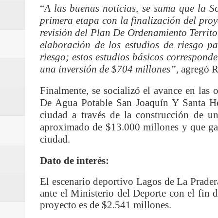
“
A las buenas noticias, se suma que la S
ecoeficientes en Marquetalia
primera etapa con la finalización del proy
revisión del Plan De Ordenamiento Territor
Regionetnoticias / Despliegue de 
elaboración de los estudios de riesgo pa
terrestre para la posesión presid
riesgo; estos estudios básicos correspond
una inversión de $704 millones”,
agregó R
Regionetnoticias / Las ayudas té
Finalmente, se socializó el avance en las 
ReGioNetNoticias / RISARALDA / R
De Agua Potable San Joaquín Y Santa Hel
ciudad a través de la construcción de u
ReGionetNoticias / DOSQUEBRADA
aproximado de $13.000 millones y que gar
ciudad.
acciones que impactan a más de
Dato de interés:
ReGioNetNoticias- MEDELLIN / En 
El escenario deportivo Lagos de La Prader
excedió límites de emisión de g
ante el Ministerio del Deporte con el fin 
proyecto es de $2.541 millones.
ReGioNetNoticias / Altas tempera