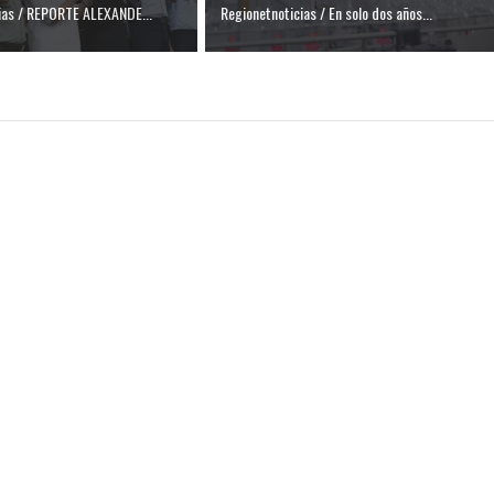
ias / REPORTE ALEXANDE...
Regionetnoticias / En solo dos años...