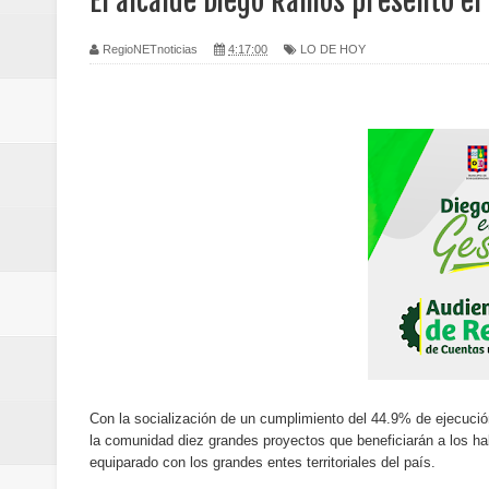
El alcalde Diego Ramos presentó el
transferencias prevista para los
RegioNETnoticias
4:17:00
LO DE HOY
Regionetnoticias / El Aeropuerto
nocturna de Clic en la ruta Bogot
Regionetnoticias / Operacion exi
Regionetnoticias / Caldas fortal
basadas en género
Regionetnoticias / Valle del Cauca
posesión presidencial
Regionetnoticias / La Alcaldía d
Con la socialización de un cumplimiento del 44.9% de ejecuci
la comunidad diez grandes proyectos que beneficiarán a los habi
atención
equiparado con los grandes entes territoriales del país.