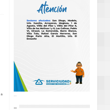
 frecuencia
as violencias
tantes por la
n décadas sin
 a
...
...