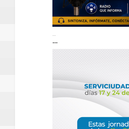
...
...