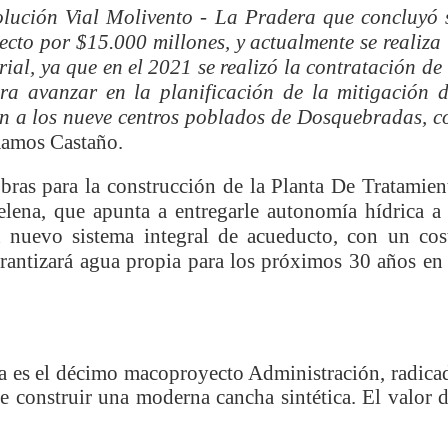
olución Vial Molivento - La Pradera que concluyó 
ecto por $15.000 millones, y actualmente se realiza 
ial, ya que en el 2021 se realizó la contratación de 
seguridad sin precedentes: El Valle y la nación refuerzan seguri
ra avanzar en la planificación de la mitigación d
encial
en a los nueve centros poblados de Dosquebradas, c
amos Castaño.
cnicas aportaron dignidad a las personas con discapacidad de P
obras para la construcción de la Planta De Tratamien
isaralda fortalece la preparación de sus municipios frente al r
ena, que apunta a entregarle autonomía hídrica a 
n nuevo sistema integral de acueducto, con un cos
S / Dosquebradas fortalece la respuesta frente a tres Alerta
antizará agua propia para los próximos 30 años en 
 20.000 personas
Medellín fue inmovilizado un bus que estaba siendo lavado en l
a es el décimo macoproyecto Administración, radica
ases contaminantes
de construir una moderna cancha sintética. El valor d
turas ponen en máxima alerta al Tolima