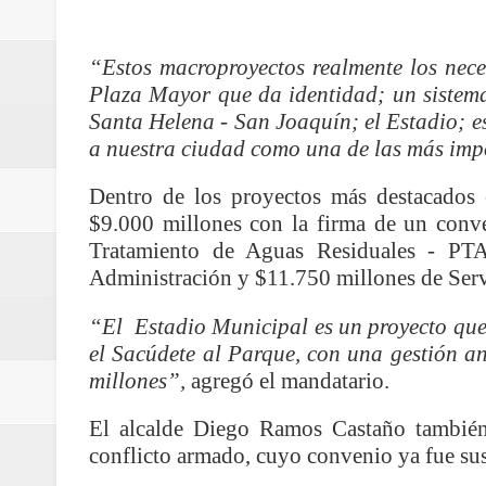
Regionetnoticias / Agua potable t
“Estos macroproyectos realmente los nece
Caldas
Plaza Mayor que da identidad; un sistem
Regionetnoticias / Población vul
Santa Helena - San Joaquín; el Estadio; e
a nuestra ciudad como una de las más imp
Vallecaucana
Dentro de los proyectos más destacados 
Regionetnoticias / Villarrica ava
$9.000 millones con la firma de un conve
Tratamiento de Aguas Residuales - PTA
Regionetnoticias / Alcaldía de Ca
Administración y $11.750 millones de Ser
calle San Juan de Dios del Centr
“El
Estadio Municipal es un proyecto que
el Sacúdete al Parque, con una gestión ant
Regionetnoticias / Pereira avanz
millones”,
agregó el mandatario.
Regionetnoticias / Estas son las
El alcalde Diego Ramos Castaño también 
conflicto armado, cuyo convenio ya fue sus
Regionetnoticias / Gobernación d