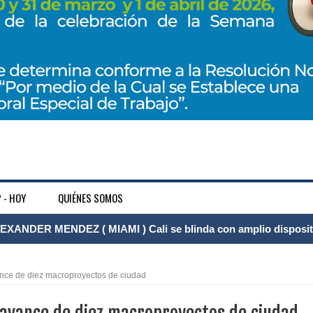
 - HOY
QUIÉNES SOMOS
XANDER MENDEZ ( MIAMI ) Cali se blinda con amplio disposit
dencial
ance de diez macroproyectos de ciudad
os y siete meses, la Fábrica de Licores del Tolima alcanzó el 94