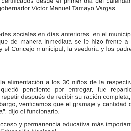
certificados desde el primer día del calendar
isaralda fortalece la preparación de sus municipios frente al r
el gobernador Victor Manuel Tamayo Vargas.
S / Dosquebradas fortalece la respuesta frente a tres Alerta
 20.000 personas
des sociales en días anteriores, en el municip
ue de manera inmediata se le hizo frente a 
Medellín fue inmovilizado un bus que estaba siendo lavado en l
y el Concejo municipal, la veeduría y los padr
ases contaminantes
turas ponen en máxima alerta al Tolima
a alimentación a los 30 niños de la respecti
XANDER MENDEZ ( MIAMI ) Cali se blinda con amplio disposit
uedó pendiente por entregar, fue reparti
epetir después de recibir su ración completa,
dencial
bargo, verificamos que el gramaje y cantidad 
, dijo el funcionario.
os y siete meses, la Fábrica de Licores del Tolima alcanzó el 94
 acceso y permanencia educativa más importan
 4 años de gobierno