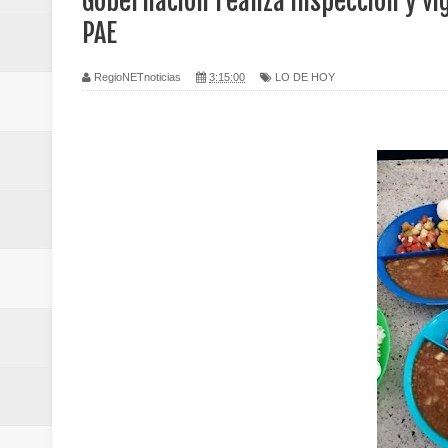
Gobernación realiza inspección y vi
Regionetnoticias / Caldas fortal
PAE
basadas en género
RegioNETnoticias
3:15:00
LO DE HOY
Regionetnoticias / Valle del Cauca
posesión presidencial
Regionetnoticias / La Alcaldía d
atención
Regionetnoticias / Agua potable t
Caldas
Regionetnoticias / Población vul
Vallecaucana