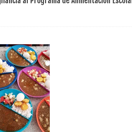
gilancia al Programa de Alimentación Escola
ece el Mecanismo Articulador Departamental para el abordaje de l
 tiene listo su plan de seguridad para recibir delegaciones y visi
e Pereira continúa renovando espacios comunitarios que llevaba
ransforma la vida de 68 estudiantes rurales en Filadelfia gracias
nerable en Tuluá tendrá comedor comunitario gracias al Galardón