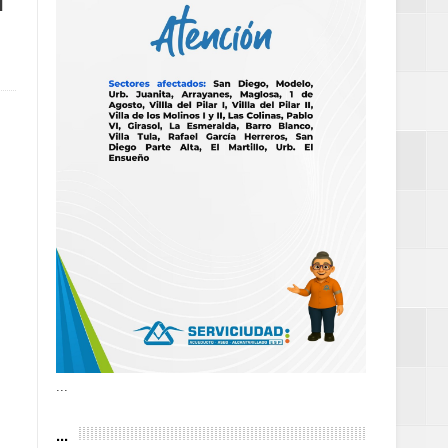
r
as violencias
tantes por la
n décadas sin
 al Gobierno de
 de la Mujer
...
...