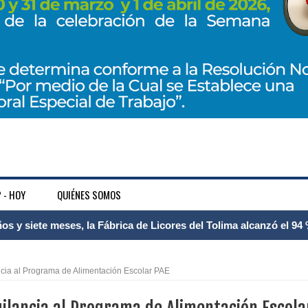
 - HOY
QUIÉNES SOMOS
 Internacional Matecaña fortalece su conectividad con una nueva
á – Pereira
ncia al Programa de Alimentación Escolar PAE
tosa del espacio pùblico en Bogotà