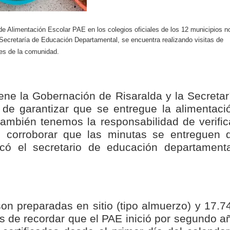
nza hacia una ruta definitiva de reasentamiento
 de Alimentación Escolar PAE en los colegios oficiales de los 12 municipios n
rtagena avanza en trabajos contra las inundaciones con solución 
a Secretaría de Educación Departamental, se encuentra realizando visitas de
des de la comunidad.
o Histórico
a con resultados en salud mental, innovación y paz
ene la Gobernación de Risaralda y la Secretar
 millonarias inversiones del Gobierno Matiz en el municipio de S
de garantizar que se entregue la alimentaci
también tenemos la responsabilidad de verific
e Caldas hace seguimiento al avance de la construcción de 400 
e corroborar que las minutas se entreguen 
có el secretario de educación departamenta
seguridad sin precedentes: El Valle y la nación refuerzan seguri
encial
n preparadas en sitio (tipo almuerzo) y 17.7
cnicas aportaron dignidad a las personas con discapacidad de P
. Es de recordar que el PAE inició por segundo a