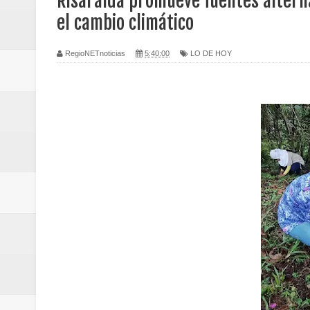
Risaralda promueve fuentes altern
Regionetnoticias / Caldas fortal
el cambio climático
basadas en género
RegioNETnoticias
5:40:00
LO DE HOY
Regionetnoticias / Valle del Cauca
posesión presidencial
Regionetnoticias / La Alcaldía d
atención
Regionetnoticias / Agua potable t
Caldas
Regionetnoticias / Población vul
Vallecaucana