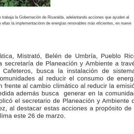
nza hacia una ruta definitiva de reasentamiento
ue trabaja la Gobernación de Risaralda, adelantando acciones que ayuden al
rtagena avanza en trabajos contra las inundaciones con solución 
e ellas la implementaciónn de energías renovables más eficientes, en nueve
o Histórico
a con resultados en salud mental, innovación y paz
tica, Mistrató, Belén de Umbría, Pueblo Ric
 millonarias inversiones del Gobierno Matiz en el municipio de S
la secretaría de Planeación y Ambiente a trav
Cafeteros, busca la instalación de sistem
e Caldas hace seguimiento al avance de la construcción de 400 
 comunidades al reducir el consumo de energ
n frente al cambio climático al reducir la emisi
medida además busca generar en la comunida
seguridad sin precedentes: El Valle y la nación refuerzan seguri
plicó el secretario de Planeación y Ambiente 
z, al destacar estas acciones a propósito de 
encial
lima este 26 de marzo.
cnicas aportaron dignidad a las personas con discapacidad de P