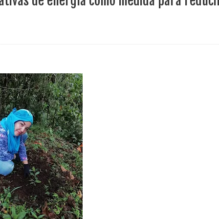
ativas de energía como medida para reduci
ece el Mecanismo Articulador Departamental para el abordaje de l
 tiene listo su plan de seguridad para recibir delegaciones y visi
e Pereira continúa renovando espacios comunitarios que llevaba
ransforma la vida de 68 estudiantes rurales en Filadelfia gracias
nerable en Tuluá tendrá comedor comunitario gracias al Galardón