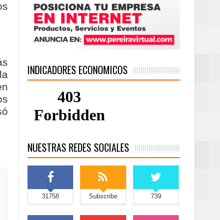
os
ás
INDICADORES ECONOMICOS
la
en
os
só
NUESTRAS REDES SOCIALES
31758
Subscribe
739