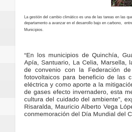
Regionetnoticias / Villarrica ava
La gestión del cambio climático es una de las tareas en las q
Regionetnoticias / Alcaldía de Ca
departamento a avanzar en el desarrollo bajo en carbono, entr
Municipios.
calle San Juan de Dios del Centr
Regionetnoticias / Pereira avanz
“En los municipios de Quinchía, Guá
Regionetnoticias / Estas son las
Apía, Santuario, La Celia, Marsella, 
de convenio con la Federación de 
Regionetnoticias / Gobernación d
fotovoltaicos para beneficio de las
eléctrica y como aporte a la mitigació
ecoeficientes en Marquetalia
de gases efecto invernadero, esta 
Regionetnoticias / Despliegue de 
cultura del cuidado del ambiente”, ex
Risaralda, Mauricio Alberto Vega Lópe
terrestre para la posesión presid
conmemoración del Día Mundial del C
Regionetnoticias / Las ayudas té