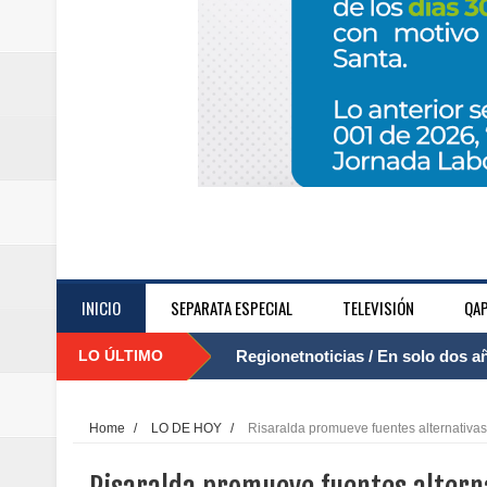
INICIO
SEPARATA ESPECIAL
TELEVISIÓN
QAP
LO ÚLTIMO
Regionetnoticias / El Aeropuerto
....
nocturna de Clic en la ruta Bogot
Home
/
LO DE HOY
/
Risaralda promueve fuentes alternativas
Regionetnoticias / Operacion exi