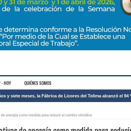
 - HOY
QUIÉNES SOMOS
 Internacional Matecaña fortalece su conectividad con una nueva
á – Pereira
 de energía como medida para reducir el cambio climático
tosa del espacio pùblico en Bogotà