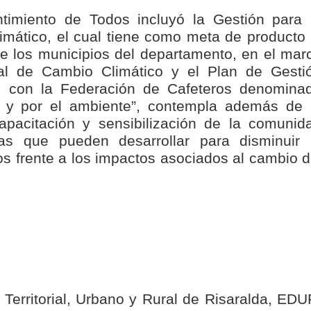
isaralda fortalece la preparación de sus municipios frente al r
ntimiento de Todos incluyó la Gestión para 
imático, el cual tiene como meta de producto 
S / Dosquebradas fortalece la respuesta frente a tres Alerta
e los municipios del departamento, en el mar
ral de Cambio Climático y el Plan de Gesti
 20.000 personas
io con la Federación de Cafeteros denomina
e y por el ambiente”, contempla además de 
Medellín fue inmovilizado un bus que estaba siendo lavado en l
capacitación y sensibilización de la comunid
ases contaminantes
nas que pueden desarrollar para disminuir 
os frente a los impactos asociados al cambio d
turas ponen en máxima alerta al Tolima
XANDER MENDEZ ( MIAMI ) Cali se blinda con amplio disposit
dencial
os y siete meses, la Fábrica de Licores del Tolima alcanzó el 94
 4 años de gobierno
Territorial, Urbano y Rural de Risaralda, EDU