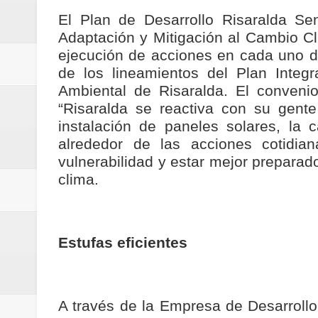
ReGioNetNoticias / RISARALDA / R
El Plan de Desarrollo Risaralda Se
Adaptación y Mitigación al Cambio Cl
ReGionetNoticias / DOSQUEBRADA
ejecución de acciones en cada uno d
de los lineamientos del Plan Integ
acciones que impactan a más de
Ambiental de Risaralda. El conven
“Risaralda se reactiva con su gent
ReGioNetNoticias- MEDELLIN / En 
instalación de paneles solares, la 
excedió límites de emisión de g
alrededor de las acciones cotidia
vulnerabilidad y estar mejor preparad
ReGioNetNoticias / Altas tempera
clima.
ReGionetNoticias / REPORTE ALE
seguridad para la posesión presi
Estufas eficientes
Regionetnoticias / En solo dos añ
transferencias prevista para los
A través de la Empresa de Desarrollo 