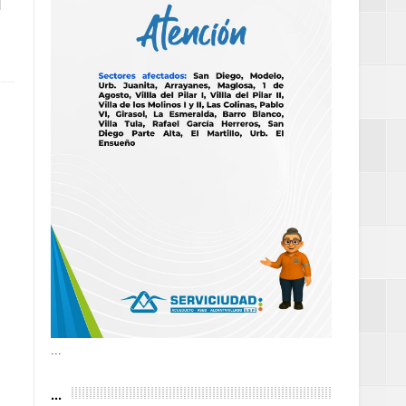
r
as violencias
tantes por la
n décadas sin
 al Gobierno de
 de la Mujer
...
...