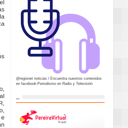
el
as
la
ca
os
@regionet noticias / Encuentra nuestros contenidos
en facebook-Periodismo en Radio y Televisión
o,
...
al
R,
o,
 e
an