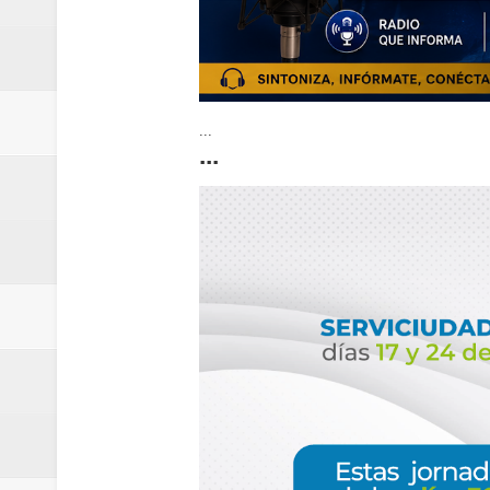
...
...