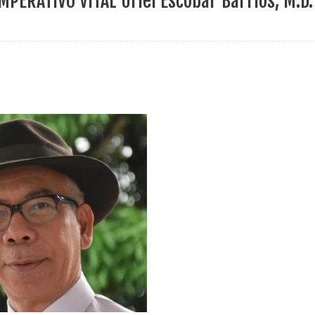
PERATIVO VITAL Uriel Escobar Barrios, M.D.
ece el Mecanismo Articulador Departamental para el abordaje de l
 tiene listo su plan de seguridad para recibir delegaciones y visi
e Pereira continúa renovando espacios comunitarios que llevaba
ransforma la vida de 68 estudiantes rurales en Filadelfia gracias
nerable en Tuluá tendrá comedor comunitario gracias al Galardón