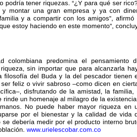
no podría tener riquezas. “¿Y para qué ser rico?
isaralda fortalece la preparación de sus municipios frente al r
cer y montar una gran empresa y ya con dine
 familia y a compartir con los amigos”, afirmó 
S / Dosquebradas fortalece la respuesta frente a tres Alerta
 que estoy haciendo en este momento”, conclu
 20.000 personas
Medellín fue inmovilizado un bus que estaba siendo lavado en l
d colombiana predomina el pensamiento d
ases contaminantes
riqueza, sin importar que para alcanzarla ha
turas ponen en máxima alerta al Tolima
 filosofía del Buda y la del pescador tienen 
ser feliz o vivir sabroso –como dicen en ciert
XANDER MENDEZ ( MIAMI ) Cali se blinda con amplio disposit
ífica–, disfrutando de la amistad, la familia, 
le rinde un homenaje al milagro de la existencia
dencial
umanos. No puede haber mayor riqueza en 
parse por el bienestar y la calidad de vida 
os y siete meses, la Fábrica de Licores del Tolima alcanzó el 94
o se debería medir por el producto interno brut
población.
www.urielescobar.com.co
 4 años de gobierno