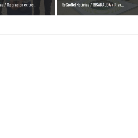
as / Operacion exitos...
ReGioNetNoticias / RISARALDA / Risa...