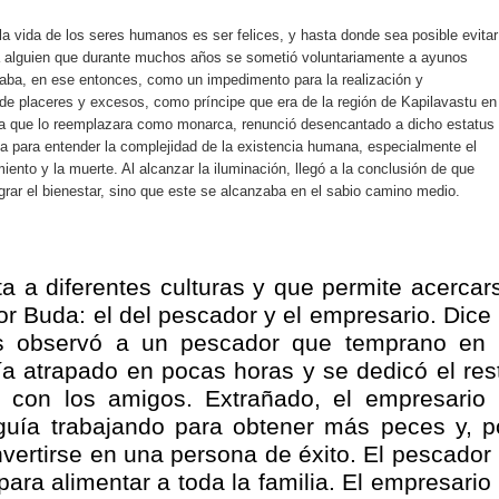
nza hacia una ruta definitiva de reasentamiento
a vida de los seres humanos es ser felices, y hasta donde sea posible evitar
a alguien que durante muchos años se sometió voluntariamente a ayunos
rtagena avanza en trabajos contra las inundaciones con solución 
eraba, en ese entonces, como un impedimento para la realización y
de placeres y excesos, como príncipe que era de la región de Kapilavastu en
o Histórico
ara que lo reemplazara como monarca, renunció desencantado a dicho estatus
ía para entender la complejidad de la existencia humana, especialmente el
a con resultados en salud mental, innovación y paz
ento y la muerte. Al alcanzar la iluminación, llegó a la conclusión de que
grar el bienestar, sino que este se alcanzaba en el sabio camino medio.
 millonarias inversiones del Gobierno Matiz en el municipio de S
e Caldas hace seguimiento al avance de la construcción de 400 
 a diferentes culturas y que permite acercar
r Buda: el del pescador y el empresario. Dice 
s observó a un pescador que temprano en 
 atrapado en pocas horas y se dedicó el res
seguridad sin precedentes: El Valle y la nación refuerzan seguri
y con los amigos. Extrañado, el empresario 
encial
guía trabajando para obtener más peces y, p
ertirse en una persona de éxito. El pescador 
cnicas aportaron dignidad a las personas con discapacidad de P
ara alimentar a toda la familia. El empresario 