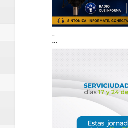
...
...