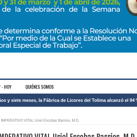
 - HOY
QUIÉNES SOMOS
 Internacional Matecaña fortalece su conectividad con una nueva
á – Pereira
ERATIVO VITAL Uriel Escobar Barrios, M.D.
tosa del espacio pùblico en Bogotà