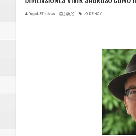
DIMENSIONES VIVIR SABROSO COMO IM
Regionetnoticias / Caldas fortal
RegioNETnoticias
4:09:00
LO DE HOY
basadas en género
Regionetnoticias / Valle del Cauca
posesión presidencial
Regionetnoticias / La Alcaldía d
atención
Regionetnoticias / Agua potable t
Caldas
Regionetnoticias / Población vul
Vallecaucana