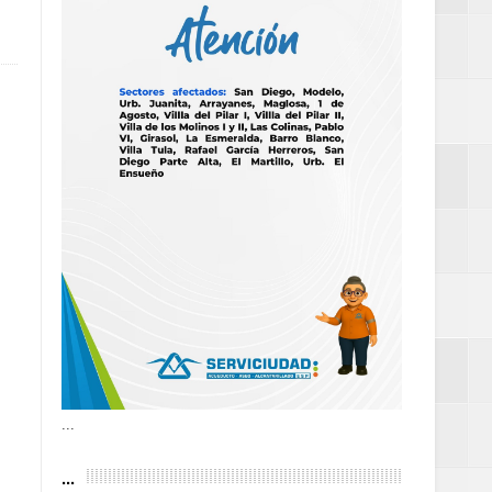
as violencias
tantes por la
n décadas sin
 al Gobierno de
 de la Mujer
...
...