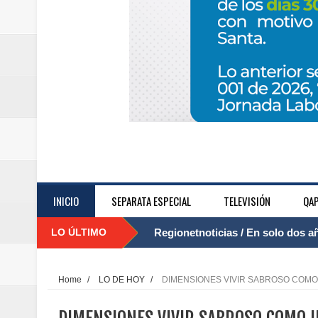
INICIO
SEPARATA ESPECIAL
TELEVISIÓN
QAP
LO ÚLTIMO
Regionetnoticias / El Aeropuerto
....
nocturna de Clic en la ruta Bogot
Home
/
LO DE HOY
/
DIMENSIONES VIVIR SABROSO COMO IMP
Regionetnoticias / Operacion exi