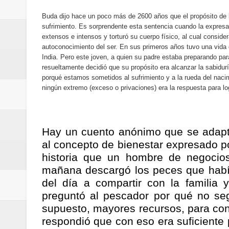
Regionetnoticias / Villarrica ava
Buda dijo hace un poco más de 2600 años que el propósito de l
sufrimiento. Es sorprendente esta sentencia cuando la expres
Regionetnoticias / Alcaldía de Ca
extensos e intensos y torturó su cuerpo físico, al cual consid
autoconocimiento del ser. En sus primeros años tuvo una vida 
calle San Juan de Dios del Centr
India. Pero este joven, a quien su padre estaba preparando p
resueltamente decidió que su propósito era alcanzar la sabidur
Regionetnoticias / Pereira avanz
porqué estamos sometidos al sufrimiento y a la rueda del nacimi
ningún extremo (exceso o privaciones) era la respuesta para lo
Regionetnoticias / Estas son las
Regionetnoticias / Gobernación d
Hay un cuento anónimo que se adapta
al concepto de bienestar expresado po
ecoeficientes en Marquetalia
historia que un hombre de negocio
mañana descargó los peces que había
Regionetnoticias / Despliegue de 
del día a compartir con la familia 
terrestre para la posesión presid
preguntó al pescador por qué no se
supuesto, mayores recursos, para conv
Regionetnoticias / Las ayudas té
respondió que con eso era suficiente p