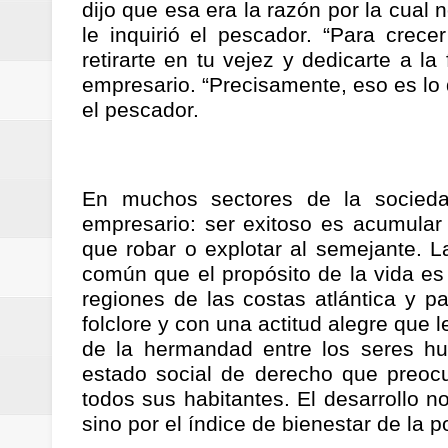
dijo que esa era la razón por la cual 
ReGioNetNoticias / RISARALDA / R
le inquirió el pescador. “Para cre
retirarte en tu vejez y dedicarte a la
ReGionetNoticias / DOSQUEBRADA
empresario. “Precisamente, eso es lo
el pescador.
acciones que impactan a más de
ReGioNetNoticias- MEDELLIN / En 
En muchos sectores de la socieda
excedió límites de emisión de g
empresario: ser exitoso es acumular 
ReGioNetNoticias / Altas tempera
que robar o explotar al semejante. La
común que el propósito de la vida es 
ReGionetNoticias / REPORTE ALE
regiones de las costas atlántica y pac
folclore y con una actitud alegre que 
seguridad para la posesión presi
de la hermandad entre los seres h
estado social de derecho que preocu
Regionetnoticias / En solo dos añ
todos sus habitantes. El desarrollo n
sino por el índice de bienestar de la 
transferencias prevista para los