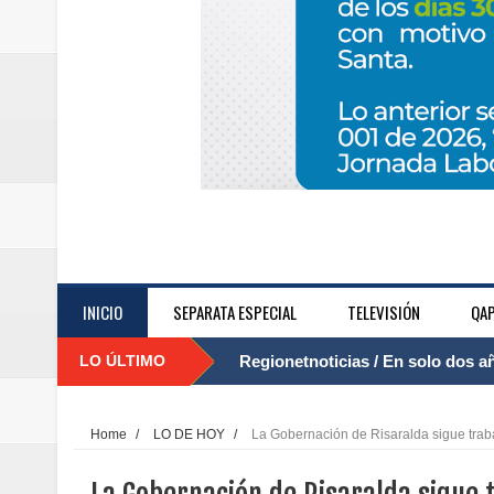
INICIO
SEPARATA ESPECIAL
TELEVISIÓN
QAP
LO ÚLTIMO
Regionetnoticias / El Aeropuerto
....
nocturna de Clic en la ruta Bogot
Home
/
LO DE HOY
/
La Gobernación de Risaralda sigue trab
Regionetnoticias / Operacion exi