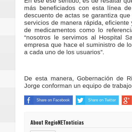
En ese ese sentido, es de resaltar qu
ReGioNetNoticias / RISARALDA / R
más beneficiados con esta línea de
descuento de actas se garantiza que
ReGionetNoticias / DOSQUEBRADA
servicios de manera rápida, eficiente
de medicamentos como lo referencia 
acciones que impactan a más de
“nosotros le servimos al Hospital
empresa que hace el suministro de l
ReGioNetNoticias- MEDELLIN / En 
a cada uno de los usuarios”.
excedió límites de emisión de g
ReGioNetNoticias / Altas tempera
De esta manera, Gobernación de Ris
Jorge conforman un equipo de trabaj
ReGionetNoticias / REPORTE ALE
seguridad para la posesión presi
Share on Facebook
Share on Twitter
Regionetnoticias / En solo dos añ
About RegioNETnoticias
transferencias prevista para los