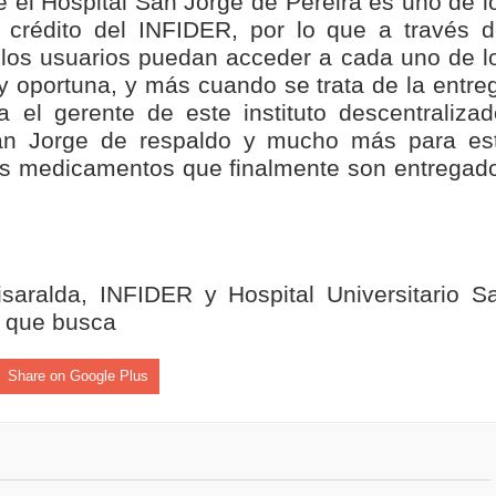
e el Hospital San Jorge de Pereira es uno de l
isaralda fortalece la preparación de sus municipios frente al r
 crédito del INFIDER, por lo que a través d
 los usuarios puedan acceder a cada uno de l
S / Dosquebradas fortalece la respuesta frente a tres Alerta
 y oportuna, y más cuando se trata de la entre
el gerente de este instituto descentralizad
 20.000 personas
 San Jorge de respaldo y mucho más para es
os medicamentos que finalmente son entregad
Medellín fue inmovilizado un bus que estaba siendo lavado en l
ases contaminantes
turas ponen en máxima alerta al Tolima
aralda, INFIDER y Hospital Universitario S
o que busca
XANDER MENDEZ ( MIAMI ) Cali se blinda con amplio disposit
dencial
Share on Google Plus
os y siete meses, la Fábrica de Licores del Tolima alcanzó el 94
 4 años de gobierno