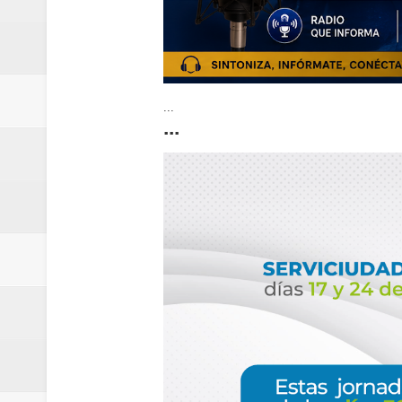
...
...