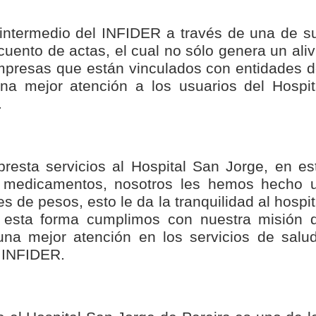
nza hacia una ruta definitiva de reasentamiento
 intermedio del INFIDER a través de una de s
rtagena avanza en trabajos contra las inundaciones con solución 
cuento de actas, el cual no sólo genera un aliv
empresas que están vinculados con entidades d
o Histórico
na mejor atención a los usuarios del Hospit
.
a con resultados en salud mental, innovación y paz
 millonarias inversiones del Gobierno Matiz en el municipio de S
esta servicios al Hospital San Jorge, en es
e Caldas hace seguimiento al avance de la construcción de 400 
 medicamentos, nosotros les hemos hecho 
 de pesos, esto le da la tranquilidad al hospit
e esta forma cumplimos con nuestra misión 
seguridad sin precedentes: El Valle y la nación refuerzan seguri
una mejor atención en los servicios de salud
l INFIDER.
encial
cnicas aportaron dignidad a las personas con discapacidad de P