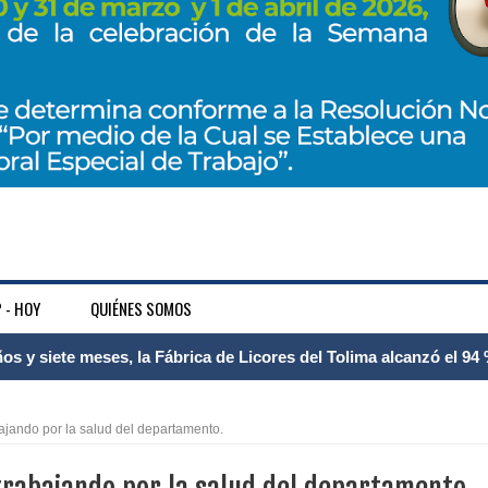
 - HOY
QUIÉNES SOMOS
 Internacional Matecaña fortalece su conectividad con una nueva
á – Pereira
ajando por la salud del departamento.
tosa del espacio pùblico en Bogotà