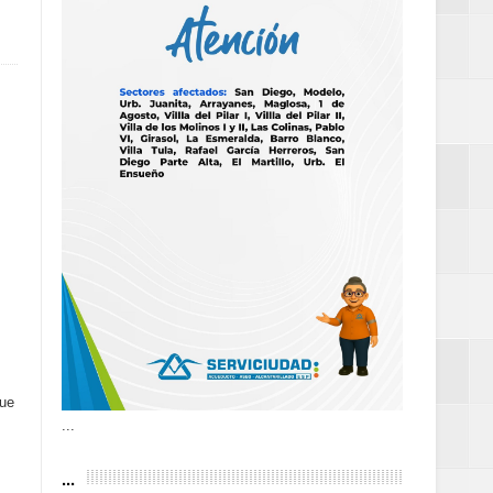
as violencias
tantes por la
n décadas sin
 al Gobierno de
que
 de la Mujer
...
...