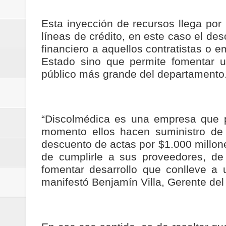
Regionetnoticias / Villarrica ava
Esta inyección de recursos llega por
Regionetnoticias / Alcaldía de Ca
líneas de crédito, en este caso el des
financiero a aquellos contratistas o 
calle San Juan de Dios del Centr
Estado sino que permite fomentar u
público más grande del departamento
Regionetnoticias / Pereira avanz
Regionetnoticias / Estas son las
“Discolmédica es una empresa que pr
Regionetnoticias / Gobernación d
momento ellos hacen suministro de
descuento de actas por $1.000 millones
ecoeficientes en Marquetalia
de cumplirle a sus proveedores, d
Regionetnoticias / Despliegue de 
fomentar desarrollo que conlleve a 
manifestó Benjamín Villa, Gerente de
terrestre para la posesión presid
Regionetnoticias / Las ayudas té