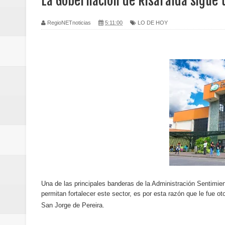
La Gobernación de Risaralda sigue 
Regionetnoticias / Caldas fortal
RegioNETnoticias
5:11:00
LO DE HOY
basadas en género
Regionetnoticias / Valle del Cauca
posesión presidencial
Regionetnoticias / La Alcaldía d
atención
Regionetnoticias / Agua potable t
Caldas
Una de las principales banderas de la Administración Sentimien
Regionetnoticias / Población vul
permitan fortalecer este sector, es por esta razón que le fue ot
San Jorge de Pereira.
Vallecaucana