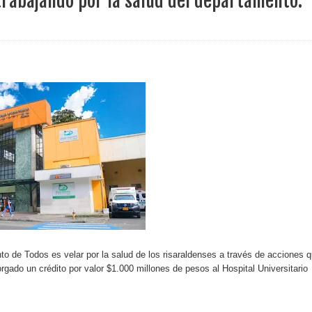
trabajando por la salud del departamento.
ece el Mecanismo Articulador Departamental para el abordaje de l
 tiene listo su plan de seguridad para recibir delegaciones y visi
e Pereira continúa renovando espacios comunitarios que llevaba
ransforma la vida de 68 estudiantes rurales en Filadelfia gracias
to de Todos es velar por la salud de los risaraldenses a través de acciones 
nerable en Tuluá tendrá comedor comunitario gracias al Galardón
orgado un crédito por valor $1.000 millones de pesos al Hospital Universitario