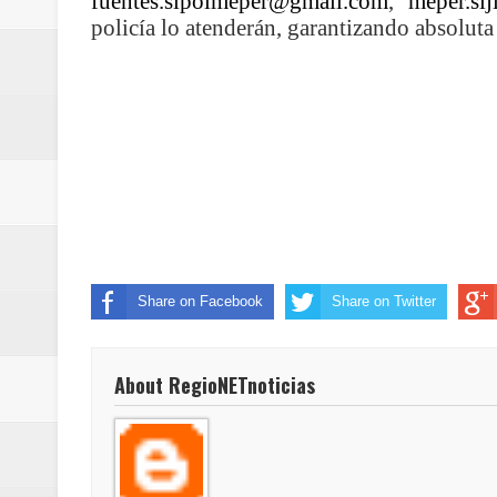
fuentes.sipolmeper@gmail.com
,
meper.sij
policía lo atenderán, garantizando absoluta
Share on Facebook
Share on Twitter
About RegioNETnoticias