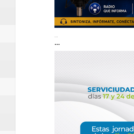
...
...