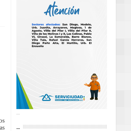
as violencias
tantes por la
n décadas sin
 al Gobierno de
 de la Mujer
...
os
...
as