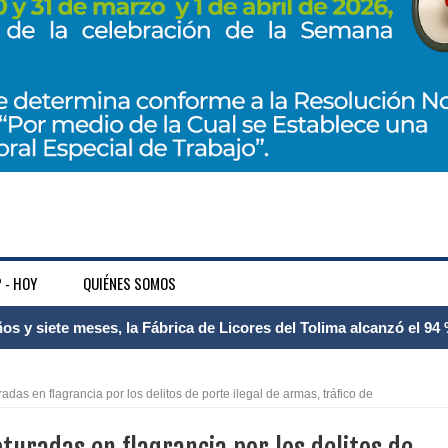
 - HOY
QUIÉNES SOMOS
 Internacional Matecaña fortalece su conectividad con una nueva
á – Pereira
das en flagrancia por los delitos de porte ilegal de armas, tráfico de
tosa del espacio pùblico en Bogotà