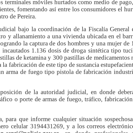
os terminales móviles hurtados como medio de pago,
isaralda fortalece la preparación de sus municipios frente al r
ientes, fomentando así entre los consumidores el hur
tro de Pereira.
S / Dosquebradas fortalece la respuesta frente a tres Alerta
udicial bajo la coordinación de la Fiscalía General 
 20.000 personas
tro y allanamiento a una vivienda ubicada en el barr
ogrando la captura de dos hombres y una mujer de 
Medellín fue inmovilizado un bus que estaba siendo lavado en l
 incautados 1.136 dosis de droga sintética tipo tuci
tillas de ketamina y 300 pastillas de medicamentos 
ases contaminantes
la fabricación de este tipo de sustancia estupefacient
un arma de fuego tipo pistola de fabricación industri
turas ponen en máxima alerta al Tolima
XANDER MENDEZ ( MIAMI ) Cali se blinda con amplio disposit
posición de la autoridad judicial, en donde deber
ráfico o porte de armas de fuego, tráfico, fabricación
dencial
os y siete meses, la Fábrica de Licores del Tolima alcanzó el 94
, para que informe cualquier situación sospechosa
ero celular 3194431269, y a los correos electrónic
 4 años de gobierno