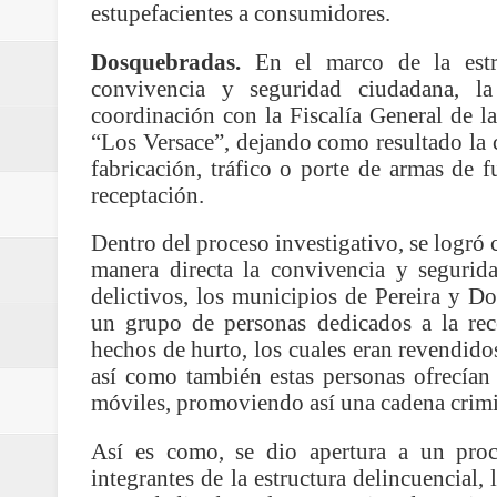
estupefacientes a consumidores.
Regionetnoticias / Villarrica ava
Dosquebradas.
En el marco de la estra
Regionetnoticias / Alcaldía de Ca
convivencia y seguridad ciudadana, la
coordinación con la Fiscalía General de l
calle San Juan de Dios del Centr
“Los Versace”, dejando como resultado la 
fabricación, tráfico o porte de armas de f
Regionetnoticias / Pereira avanz
receptación.
Regionetnoticias / Estas son las
Dentro del proceso investigativo, se logró 
manera directa la convivencia y segurida
Regionetnoticias / Gobernación d
delictivos, los municipios de Pereira y Do
ecoeficientes en Marquetalia
un grupo de personas dedicados a la rec
hechos de hurto, los cuales eran revendido
Regionetnoticias / Despliegue de 
así como también estas personas ofrecían 
móviles, promoviendo así una cadena crimin
terrestre para la posesión presid
Así es como, se dio apertura a un proces
Regionetnoticias / Las ayudas té
integrantes de la estructura delincuencial