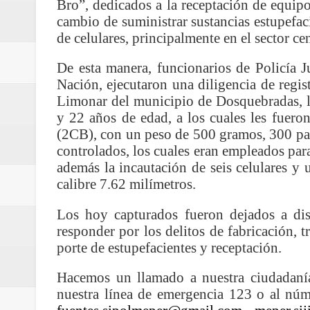
Bro”, dedicados a la receptación de equip
ReGioNetNoticias / RISARALDA / R
cambio de suministrar sustancias estupefac
de celulares, principalmente en el sector cen
ReGionetNoticias / DOSQUEBRADA
De esta manera, funcionarios de Policía J
acciones que impactan a más de
Nación, ejecutaron una diligencia de regis
Limonar del municipio de Dosquebradas, l
ReGioNetNoticias- MEDELLIN / En 
y 22 años de edad, a los cuales les fueron
(2CB), con un peso de 500 gramos, 300 pas
excedió límites de emisión de g
controlados, los cuales eran empleados para 
además la incautación de seis celulares y 
ReGioNetNoticias / Altas tempera
calibre 7.62 milímetros.
ReGionetNoticias / REPORTE ALE
Los hoy capturados fueron dejados a dis
responder por los delitos de fabricación, t
seguridad para la posesión presi
porte de estupefacientes y receptación.
Regionetnoticias / En solo dos añ
Hacemos un llamado a nuestra ciudadanía
nuestra línea de emergencia 123 o al núm
transferencias prevista para los