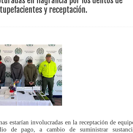
turadas en flagrancia por los delitos de
ece el Mecanismo Articulador Departamental para el abordaje de l
stupefacientes y receptación.
 tiene listo su plan de seguridad para recibir delegaciones y visi
e Pereira continúa renovando espacios comunitarios que llevaba
ransforma la vida de 68 estudiantes rurales en Filadelfia gracias
nerable en Tuluá tendrá comedor comunitario gracias al Galardón
nas estarían involucradas en la receptación de equip
io de pago, a cambio de suministrar sustanci