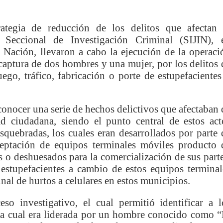
nza hacia una ruta definitiva de reasentamiento
tegia de reducción de los delitos que afectan 
rtagena avanza en trabajos contra las inundaciones con solución 
 Seccional de Investigación Criminal (SIJIN), 
a Nación, llevaron a cabo la ejecución de la operaci
o Histórico
captura de dos hombres y una mujer, por los delitos 
uego, tráfico, fabricación o porte de estupefacientes
a con resultados en salud mental, innovación y paz
 millonarias inversiones del Gobierno Matiz en el municipio de S
conocer una serie de hechos delictivos que afectaban 
d ciudadana, siendo el punto central de estos act
e Caldas hace seguimiento al avance de la construcción de 400 
squebradas, los cuales eran desarrollados por parte 
eptación de equipos terminales móviles producto 
s o deshuesados para la comercialización de sus parte
seguridad sin precedentes: El Valle y la nación refuerzan seguri
estupefacientes a cambio de estos equipos terminal
al de hurtos a celulares en estos municipios.
encial
o investigativo, el cual permitió identificar a l
cnicas aportaron dignidad a las personas con discapacidad de P
, la cual era liderada por un hombre conocido como “