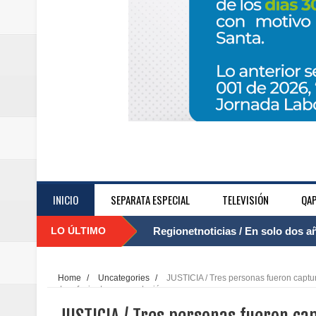
INICIO
SEPARATA ESPECIAL
TELEVISIÓN
QAP
LO ÚLTIMO
Regionetnoticias / El Aeropuerto
....
nocturna de Clic en la ruta Bogot
Home
/
Uncategories
/
JUSTICIA / Tres personas fueron captura
estupefacientes y receptación.
Regionetnoticias / Operacion exi