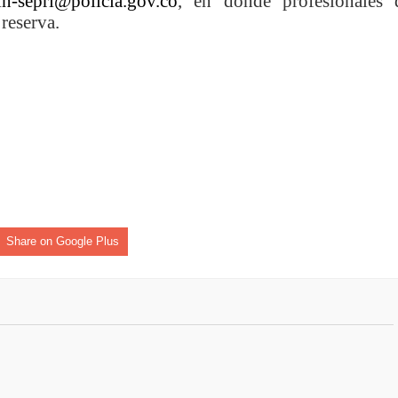
in-sepri@policia.gov.co
, en donde profesionales 
 reserva.
Share on Google Plus