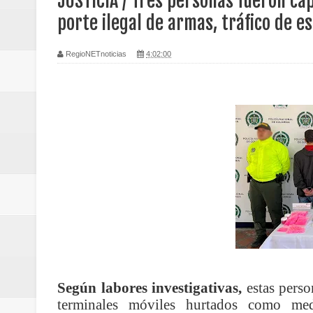
JUSTICIA / Tres personas fueron cap
Regionetnoticias / Caldas fortal
porte ilegal de armas, tráfico de e
basadas en género
RegioNETnoticias
4:02:00
Regionetnoticias / Valle del Cauca
posesión presidencial
Regionetnoticias / La Alcaldía d
atención
Regionetnoticias / Agua potable t
Caldas
Regionetnoticias / Población vul
Según labores investigativas,
estas perso
Vallecaucana
terminales móviles hurtados como med