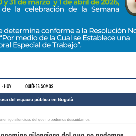
 - HOY
QUIÉNES SOMOS
tosa del espacio pùblico en Bogotà
ece el Mecanismo Articulador Departamental para el abordaje de l
enemigo silencioso del que no podemos descuidarnos