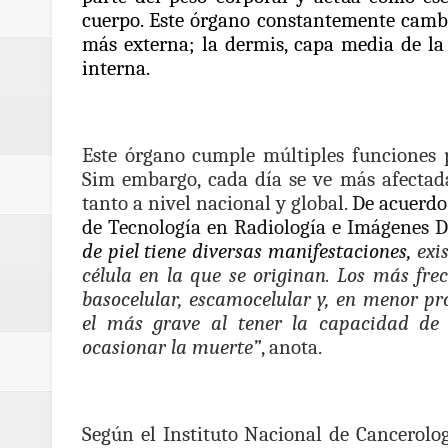
calle San Juan de Dios del Centr
cuerpo
. Este órgano
constantemente cambi
más externa; la dermis,
capa media de la 
Regionetnoticias / Pereira avanz
interna.
Regionetnoticias / Estas son las
Regionetnoticias / Gobernación d
Este órgano cumple múltiples funciones 
Sim embargo, cada día se ve más afectada
ecoeficientes en Marquetalia
tanto a nivel nacional y global.
De acuerdo
de Tecnología en Radiología e Imágenes D
Regionetnoticias / Despliegue de 
de piel tiene diversas manifestaciones,
exis
célula en la que se originan. Los más fr
terrestre para la posesión presid
basocelular, escamocelular y, en menor pr
el más grave al tener la capacidad de 
Regionetnoticias / Las ayudas té
ocasionar la muerte”
, anota.
ReGioNetNoticias / RISARALDA / R
ReGionetNoticias / DOSQUEBRADA
Según el Instituto Nacional de Cancerolog