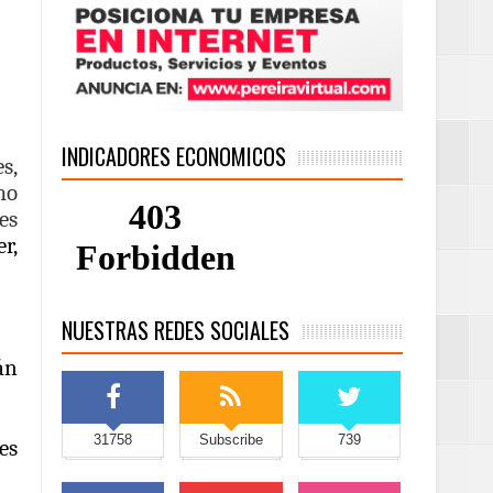
INDICADORES ECONOMICOS
s,
mo
es
r,
NUESTRAS REDES SOCIALES
án
31758
Subscribe
739
es