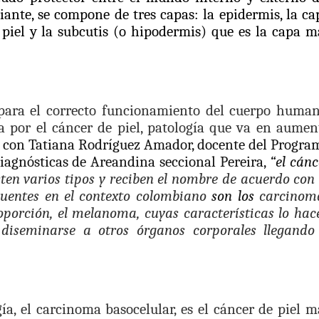
o Histórico
ante, se compone de tres capas:
la epidermis, la ca
piel y la
subcutis (o hipodermis) que es l
a capa m
a con resultados en salud mental, innovación y paz
 millonarias inversiones del Gobierno Matiz en el municipio de S
e Caldas hace seguimiento al avance de la construcción de 400 
para el correcto funcionamiento del cuerpo human
 por el cáncer de piel, patología que va en aumen
 con Tatiana Rodríguez Amador, docente del Progra
iagnósticas de Areandina seccional Pereira,
“el cánc
seguridad sin precedentes: El Valle y la nación refuerzan seguri
ten varios tipos y reciben el nombre de acuerdo con 
ecuentes en el contexto colombiano
son los
carcinom
encial
oporción, el melanoma, cuyas características lo hac
diseminarse a otros órganos corporales llegando
cnicas aportaron dignidad a las personas con discapacidad de P
isaralda fortalece la preparación de sus municipios frente al r
S / Dosquebradas fortalece la respuesta frente a tres Alerta
ía, el carcinoma basocelular, es el cáncer de piel m