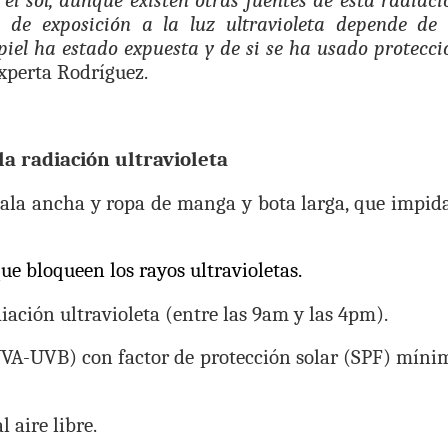
 el sol, aunque existen otras fuentes de esta radiaci
de exposición a la luz ultravioleta depende de 
 piel ha estado expuesta y de si se ha usado protecci
experta Rodríguez.
la radiación ultravioleta
ala ancha y ropa de manga y bota larga, que impid
que bloqueen los rayos ultravioletas.
iación ultravioleta (entre las 9am y las 4pm).
(UVA-UVB) con factor de protección solar (SPF) míni
 aire libre.