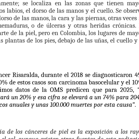
amente; se localiza en las zonas que tienen may
 20.000 personas
los labios, el dorso de las manos y el cuello. Se obser
orso de las manos, la cara y las piernas, otras veces 
Medellín fue inmovilizado un bus que estaba siendo lavado en l
uemaduras, o de úlceras y otras heridas crónicas. 
e de la piel, pero en Colombia, los lugares de may
ases contaminantes
 plantas de los pies, debajo de las uñas, el cuello y 
turas ponen en máxima alerta al Tolima
XANDER MENDEZ ( MIAMI ) Cali se blinda con amplio disposit
ncer Risaralda, durante el 2018 se diagnosticaron 4
dencial
90% de estos casos son carcinoma basocelular y el 1
timos datos de la OMS predicen que para 2025,
“
os y siete meses, la Fábrica de Licores del Tolima alcanzó el 94
á un 20% y esa cifra se elevará a un 74% para 204
 4 años de gobierno
cos anuales y unas 100.000 muertes por esta causa”
.
 Internacional Matecaña fortalece su conectividad con una nueva
ía de los cánceres de piel es la exposición a los ray
á – Pereira