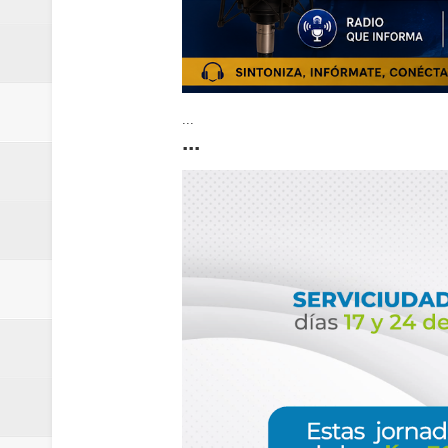
...
...