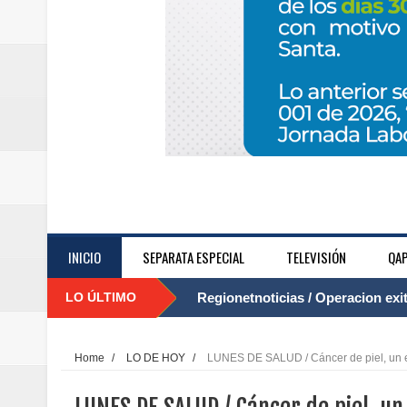
INICIO
SEPARATA ESPECIAL
TELEVISIÓN
QAP
LO ÚLTIMO
Regionetnoticias / Operacion exi
....
Regionetnoticias / Caldas fortal
Home
/
LO DE HOY
/
LUNES DE SALUD / Cáncer de piel, un 
basadas en género