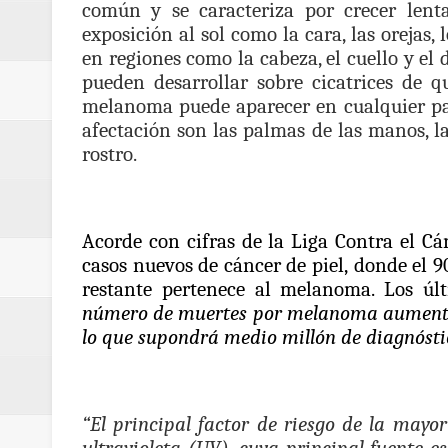
común y se caracteriza por crecer lent
acciones que impactan a más de
exposición al sol como la cara, las orejas, 
en regiones como la cabeza, el cuello y el d
ReGioNetNoticias- MEDELLIN / En 
pueden desarrollar sobre cicatrices de q
melanoma puede aparecer en cualquier part
excedió límites de emisión de g
afectación son las palmas de las manos, las
rostro.
ReGioNetNoticias / Altas tempera
ReGionetNoticias / REPORTE ALE
Acorde con cifras de la Liga Contra el Cá
seguridad para la posesión presi
casos nuevos de cáncer
de piel, donde el 
restante pertenece al melanoma. Los úl
Regionetnoticias / En solo dos añ
número de muertes por melanoma aumentar
transferencias prevista para los
lo que supondrá medio millón de diagnósti
Regionetnoticias / El Aeropuerto
“El principal factor de riesgo de la mayor
nocturna de Clic en la ruta Bogot