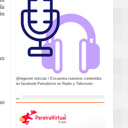
ón
la
ón
an
@regionet noticias / Encuentra nuestros contenidos
en facebook-Periodismo en Radio y Televisión
...
mo