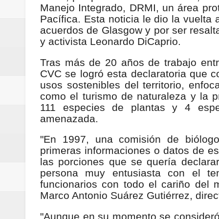
Manejo Integrado, DRMI, un área pro
Regionetnoticias / Villarrica ava
Pacífica. Esta noticia le dio la vuelta
acuerdos de Glasgow y por ser resalta
Regionetnoticias / Alcaldía de Ca
y activista Leonardo DiCaprio.
calle San Juan de Dios del Centr
Tras más de 20 años de trabajo entr
CVC se logró esta declaratoria que co
Regionetnoticias / Pereira avanz
usos sostenibles del territorio, enfo
como el turismo de naturaleza y la p
Regionetnoticias / Estas son las
111 especies de plantas y 4 espec
amenazada.
Regionetnoticias / Gobernación d
"En 1997, una comisión de biólogo
ecoeficientes en Marquetalia
primeras informaciones o datos de es
las porciones que se quería declar
Regionetnoticias / Despliegue de 
persona muy entusiasta con el te
funcionarios con todo el cariño del 
terrestre para la posesión presid
Marco Antonio Suárez Gutiérrez, direc
Regionetnoticias / Las ayudas té
"Aunque en su momento se consideró c