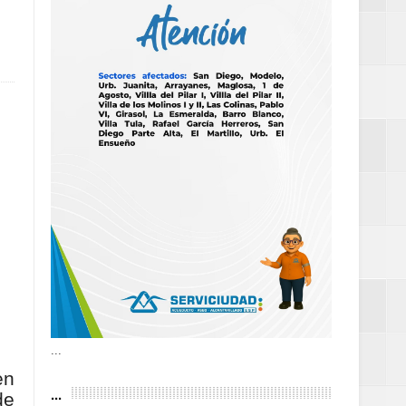
as violencias
tantes por la
n décadas sin
 al Gobierno de
 de la Mujer
...
en
...
de