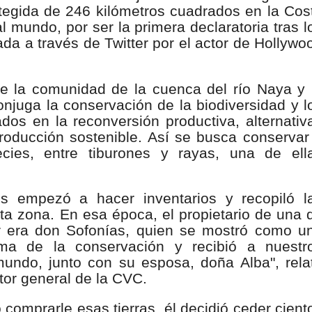
tegida de 246 kilómetros cuadrados en la Cos
nza hacia una ruta definitiva de reasentamiento
 al mundo, por ser la primera declaratoria tras l
da a través de Twitter por el actor de Hollywo
rtagena avanza en trabajos contra las inundaciones con solución 
o Histórico
e la comunidad de la cuenca del río Naya y 
njuga la conservación de la biodiversidad y l
a con resultados en salud mental, innovación y paz
cados en la reconversión productiva, alternativ
roducción sostenible. Así se busca conservar
 millonarias inversiones del Gobierno Matiz en el municipio de S
ies, entre tiburones y rayas, una de ell
e Caldas hace seguimiento al avance de la construcción de 400 
s empezó a hacer inventarios y recopiló l
ta zona. En esa época, el propietario de una 
ar era don Sofonías, quien se mostró como u
seguridad sin precedentes: El Valle y la nación refuerzan seguri
ma de la conservación y recibió a nuestr
mundo, junto con su esposa, doña Alba", rela
encial
tor general de la CVC.
cnicas aportaron dignidad a las personas con discapacidad de P
omprarle esas tierras, él decidió ceder cient