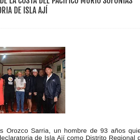
DE LA COSTA DEL PACÍFICO MURIÓ SOFONÍAS
ece el Mecanismo Articulador Departamental para el abordaje de l
RIA DE ISLA AJÍ
 tiene listo su plan de seguridad para recibir delegaciones y visi
e Pereira continúa renovando espacios comunitarios que llevaba
ransforma la vida de 68 estudiantes rurales en Filadelfia gracias
nerable en Tuluá tendrá comedor comunitario gracias al Galardón
ías Orozco Sarria, un hombre de 93 años qui
declaratoria de Isla Ají como Distrito Regional 