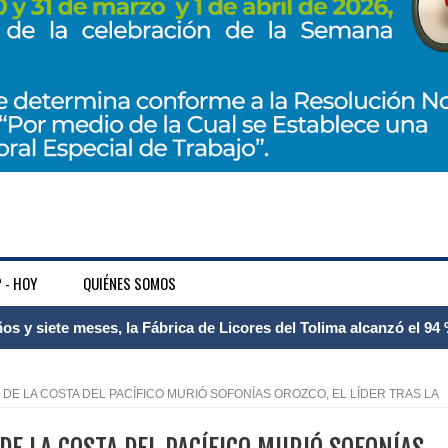
 - HOY
QUIÉNES SOMOS
 Internacional Matecaña fortalece su conectividad con una nueva
á – Pereira
DE LA COSTA DEL PACÍFICO MURIÓ SOFONÍAS OROZCO, EL LÍDER TRAS LA
tosa del espacio pùblico en Bogotà