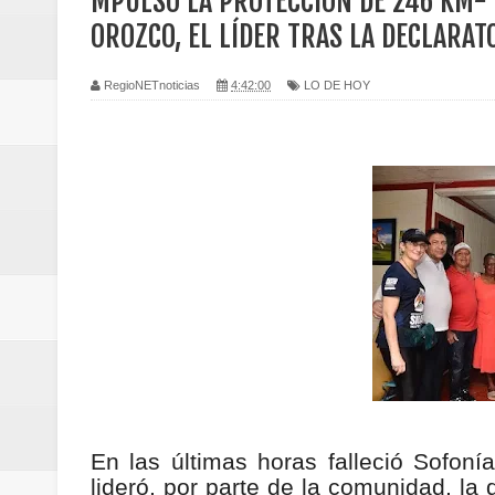
MPULSÓ LA PROTECCIÓN DE 246 KM² 
Regionetnoticias / Caldas fortal
OROZCO, EL LÍDER TRAS LA DECLARATO
basadas en género
RegioNETnoticias
4:42:00
LO DE HOY
Regionetnoticias / Valle del Cauca
posesión presidencial
Regionetnoticias / La Alcaldía d
atención
Regionetnoticias / Agua potable t
Caldas
Regionetnoticias / Población vul
En las últimas horas falleció Sofon
Vallecaucana
lideró, por parte de la comunidad, la 