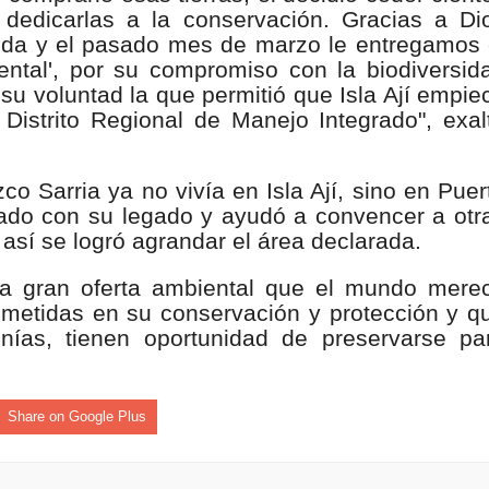
dedicarlas a la conservación. Gracias a Di
isaralda fortalece la preparación de sus municipios frente al r
ida y el pasado mes de marzo le entregamos 
ental', por su compromiso con la biodiversid
S / Dosquebradas fortalece la respuesta frente a tres Alerta
 su voluntad la que permitió que Isla Ají empie
 Distrito Regional de Manejo Integrado", exal
 20.000 personas
Medellín fue inmovilizado un bus que estaba siendo lavado en l
 Sarria ya no vivía en Isla Ají, sino en Puer
uado con su legado y ayudó a convencer a otr
ases contaminantes
y así se logró agrandar el área declarada.
turas ponen en máxima alerta al Tolima
na gran oferta ambiental que el mundo mere
etidas en su conservación y protección y q
XANDER MENDEZ ( MIAMI ) Cali se blinda con amplio disposit
ías, tienen oportunidad de preservarse pa
dencial
os y siete meses, la Fábrica de Licores del Tolima alcanzó el 94
Share on Google Plus
 4 años de gobierno