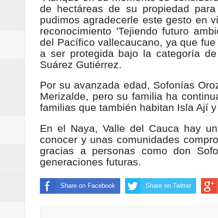
de hectáreas de su propiedad para 
ReGioNetNoticias / RISARALDA / R
pudimos agradecerle este gesto en v
reconocimiento 'Tejiendo futuro ambi
ReGionetNoticias / DOSQUEBRADA
del Pacífico vallecaucano, ya que fue
a ser protegida bajo la categoría de
acciones que impactan a más de
Suárez Gutiérrez.
ReGioNetNoticias- MEDELLIN / En 
Por su avanzada edad, Sofonías Orozco
Merizalde, pero su familia ha contin
excedió límites de emisión de g
familias que también habitan Isla Ají 
ReGioNetNoticias / Altas tempera
En el Naya, Valle del Cauca hay u
conocer y unas comunidades comprom
ReGionetNoticias / REPORTE ALE
gracias a personas como don Sofon
generaciones futuras.
seguridad para la posesión presi
Regionetnoticias / En solo dos añ
Share on Facebook
Share on Twitter
transferencias prevista para los