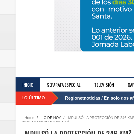
INICIO
SEPARATA ESPECIAL
TELEVISIÓN
QAP
LO ÚLTIMO
Regionetnoticias / El Aeropuerto
....
nocturna de Clic en la ruta Bogot
Home
/
LO DE HOY
/
MPULSÓ LA PROTECCIÓN DE 246 KM² 
DECLARATORIA DE ISLA AJÍ
Regionetnoticias / Operacion exi