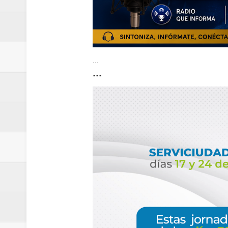
...
...