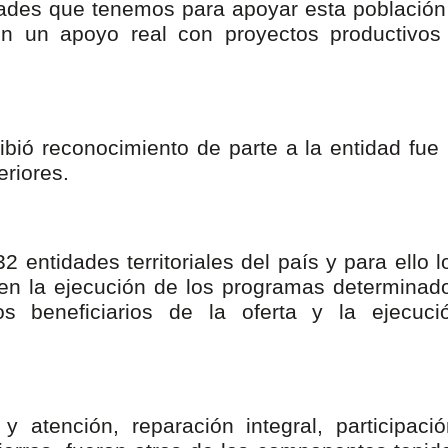
ades que tenemos para apoyar esta población
isaralda fortalece la preparación de sus municipios frente al r
en un apoyo real con proyectos productivos
S / Dosquebradas fortalece la respuesta frente a tres Alerta
 20.000 personas
cibió reconocimiento de parte a la entidad fue 
Medellín fue inmovilizado un bus que estaba siendo lavado en l
teriores.
ases contaminantes
turas ponen en máxima alerta al Tolima
 entidades territoriales del país y para ello l
 en la ejecución de los programas determinad
XANDER MENDEZ ( MIAMI ) Cali se blinda con amplio disposit
los beneficiarios de la oferta y la ejecuci
dencial
os y siete meses, la Fábrica de Licores del Tolima alcanzó el 94
y atención, reparación integral, participació
 4 años de gobierno