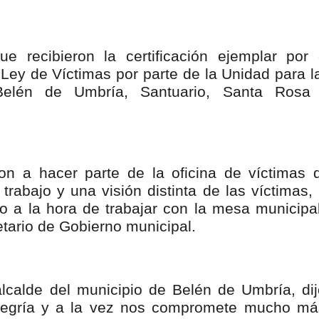
nza hacia una ruta definitiva de reasentamiento
rtagena avanza en trabajos contra las inundaciones con solución 
e recibieron la certificación ejemplar por 
Ley de Víctimas por parte de la Unidad para l
o Histórico
 Belén de Umbría, Santuario, Santa Rosa
a con resultados en salud mental, innovación y paz
 millonarias inversiones del Gobierno Matiz en el municipio de S
on a hacer parte de la oficina de víctimas 
e Caldas hace seguimiento al avance de la construcción de 400 
abajo y una visión distinta de las víctimas, 
o a la hora de trabajar con la mesa municipal
etario de Gobierno municipal.
seguridad sin precedentes: El Valle y la nación refuerzan seguri
encial
calde del municipio de Belén de Umbría, dij
cnicas aportaron dignidad a las personas con discapacidad de P
alegría y a la vez nos compromete mucho má