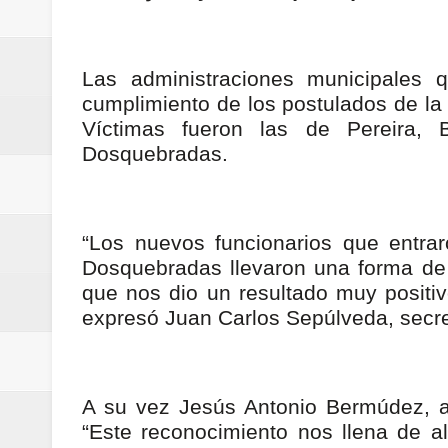
Regionetnoticias / Villarrica ava
Regionetnoticias / Alcaldía de Ca
Las administraciones municipales qu
cumplimiento de los postulados de la 
calle San Juan de Dios del Centr
Víctimas fueron las de Pereira,
Dosquebradas.
Regionetnoticias / Pereira avanz
Regionetnoticias / Estas son las
“Los nuevos funcionarios que entrar
Regionetnoticias / Gobernación d
Dosquebradas llevaron una forma de tr
ecoeficientes en Marquetalia
que nos dio un resultado muy positiv
expresó Juan Carlos Sepúlveda, secr
Regionetnoticias / Despliegue de 
terrestre para la posesión presid
A su vez Jesús Antonio Bermúdez, al
Regionetnoticias / Las ayudas té
“Este reconocimiento nos llena de 