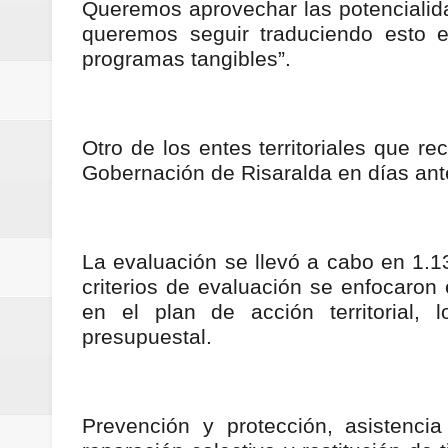
Queremos aprovechar las potencialid
ReGioNetNoticias / RISARALDA / R
queremos seguir traduciendo esto 
programas tangibles”.
ReGionetNoticias / DOSQUEBRADA
acciones que impactan a más de
Otro de los entes territoriales que re
ReGioNetNoticias- MEDELLIN / En 
Gobernación de Risaralda en días an
excedió límites de emisión de g
ReGioNetNoticias / Altas tempera
La evaluación se llevó a cabo en 1.132
criterios de evaluación se enfocaron
ReGionetNoticias / REPORTE ALE
en el plan de acción territorial, 
seguridad para la posesión presi
presupuestal.
Regionetnoticias / En solo dos añ
Prevención y protección, asistencia 
transferencias prevista para los