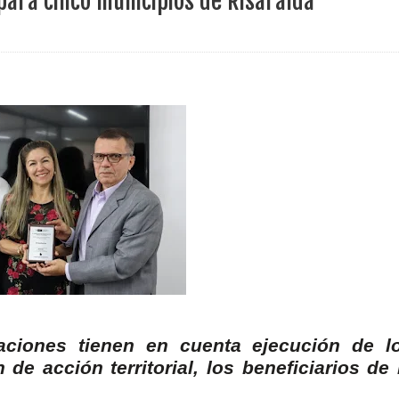
para cinco municipios de Risaralda
ece el Mecanismo Articulador Departamental para el abordaje de l
 tiene listo su plan de seguridad para recibir delegaciones y visi
e Pereira continúa renovando espacios comunitarios que llevaba
ransforma la vida de 68 estudiantes rurales en Filadelfia gracias
nerable en Tuluá tendrá comedor comunitario gracias al Galardón
aciones tienen en cuenta ejecución de l
e acción territorial, los beneficiarios de 