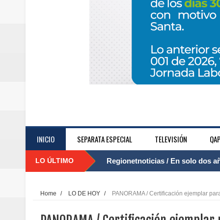
INICIO
SEPARATA ESPECIAL
TELEVISIÓN
QAP
LO ÚLTIMO
Regionetnoticias / El Aeropuerto
....
nocturna de Clic en la ruta Bogot
Home
/
LO DE HOY
/
PANORAMA / Certificación ejemplar para
Regionetnoticias / Operacion exi