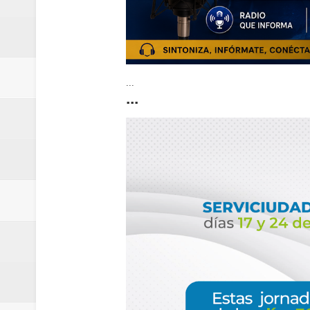
...
...