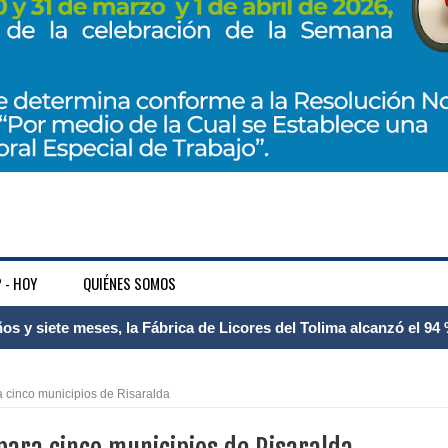
 - HOY
QUIÉNES SOMOS
 Internacional Matecaña fortalece su conectividad con una nueva
á – Pereira
 cinco municipios de Risaralda
tosa del espacio pùblico en Bogotà