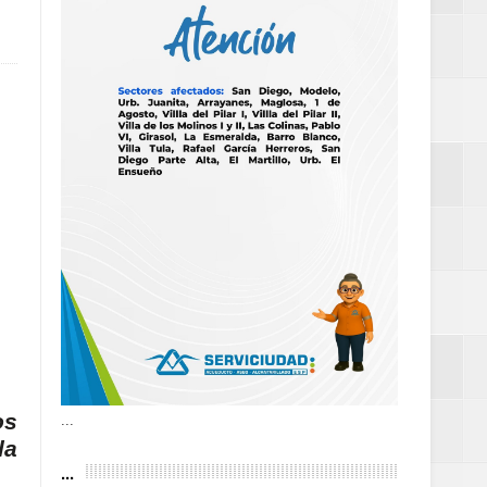
as violencias
tantes por la
n décadas sin
 al Gobierno de
 de la Mujer
os
...
la
...