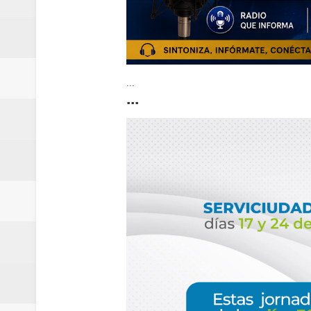
...
...