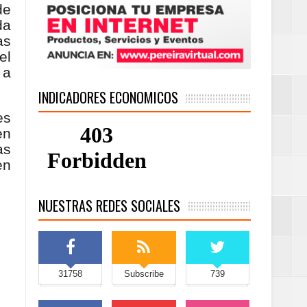
de
da
as
el
 a
INDICADORES ECONOMICOS
es
en
as
en
NUESTRAS REDES SOCIALES
31758
Subscribe
739