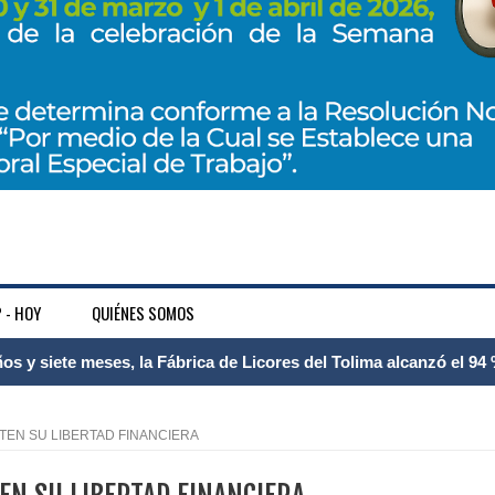
 - HOY
QUIÉNES SOMOS
 Internacional Matecaña fortalece su conectividad con una nueva
á – Pereira
CTEN SU LIBERTAD FINANCIERA
tosa del espacio pùblico en Bogotà