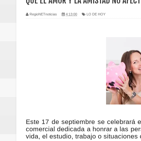
QUE EL AMOR Y LA AMISTAD NO AFECT
Regionetnoticias / Caldas fortal
RegioNETnoticias
4:13:00
LO DE HOY
basadas en género
Regionetnoticias / Valle del Cauca
posesión presidencial
Regionetnoticias / La Alcaldía d
atención
Regionetnoticias / Agua potable t
Caldas
Regionetnoticias / Población vul
Este 17 de septiembre se celebrará e
comercial dedicada a honrar a las pe
Vallecaucana
vida, el estudio, trabajo o situaciones 