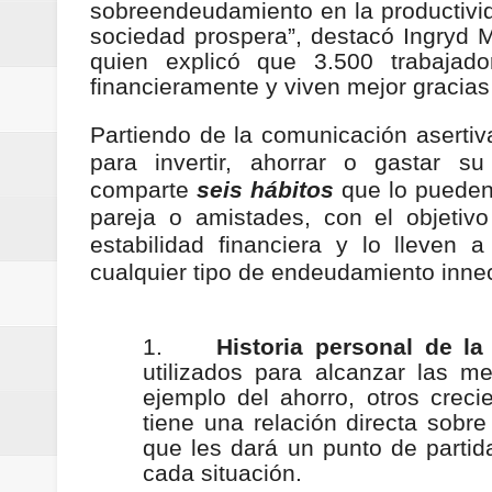
sobreendeudamiento en la productivid
ReGioNetNoticias / RISARALDA / R
sociedad prospera”, destacó Ingryd 
quien explicó que 3.500 trabajado
ReGionetNoticias / DOSQUEBRADA
financieramente y viven mejor gracias
acciones que impactan a más de
Partiendo de la comunicación asertiv
para invertir, ahorrar o gastar s
ReGioNetNoticias- MEDELLIN / En 
comparte
seis hábitos
que lo pueden 
pareja o amistades, con el objeti
excedió límites de emisión de g
estabilidad financiera y lo lleven a
ReGioNetNoticias / Altas tempera
cualquier tipo de endeudamiento inne
ReGionetNoticias / REPORTE ALE
1.
Historia personal de la
seguridad para la posesión presi
utilizados para alcanzar las m
ejemplo del ahorro, otros crec
Regionetnoticias / En solo dos añ
tiene una relación directa sobre
que les dará un punto de partid
transferencias prevista para los
cada situación.