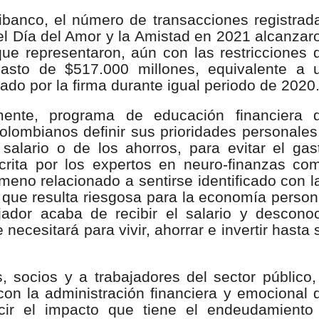
nza hacia una ruta definitiva de reasentamiento
banco, el número de transacciones registrad
el Día del Amor y la Amistad en 2021 alcanzar
rtagena avanza en trabajos contra las inundaciones con solución 
ue representaron, aún con las restricciones 
gasto de $517.000 millones, equivalente a 
o Histórico
ado por la firma durante igual periodo de 2020
a con resultados en salud mental, innovación y paz
mente, programa de educación financiera 
olombianos definir sus prioridades personales
 millonarias inversiones del Gobierno Matiz en el municipio de S
salario o de los ahorros, para evitar el gas
crita por los expertos en neuro-finanzas co
e Caldas hace seguimiento al avance de la construcción de 400 
ómeno relacionado a sentirse identificado con l
que resulta riesgosa para la economía person
jador acaba de recibir el salario y descono
ecesitará para vivir, ahorrar e invertir hasta 
seguridad sin precedentes: El Valle y la nación refuerzan seguri
encial
 socios y a trabajadores del sector público,
con la administración financiera y emocional 
cnicas aportaron dignidad a las personas con discapacidad de P
ucir el impacto que tiene el endeudamiento