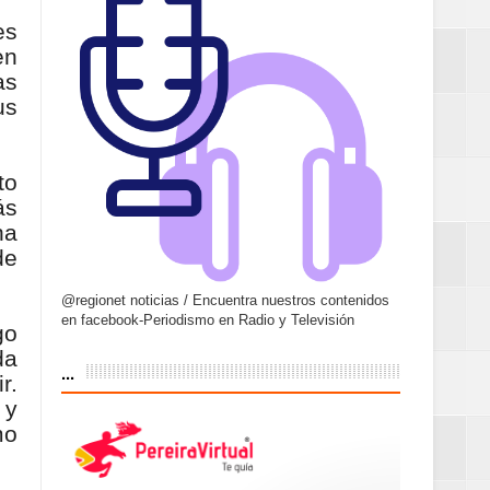
es
en
as
us
to
ás
na
de
@regionet noticias / Encuentra nuestros contenidos
en facebook-Periodismo en Radio y Televisión
go
da
...
r.
 y
mo