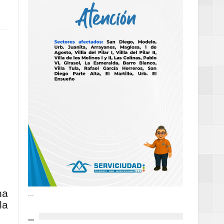
as violencias
tantes por la
n décadas sin
 al Gobierno de
 de la Mujer
ha
...
la
...