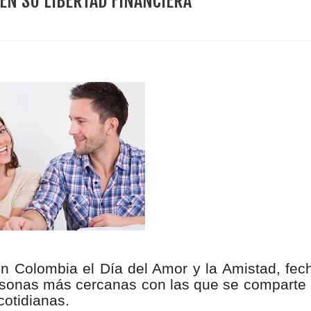
EN SU LIBERTAD FINANCIERA
ece el Mecanismo Articulador Departamental para el abordaje de l
 tiene listo su plan de seguridad para recibir delegaciones y visi
e Pereira continúa renovando espacios comunitarios que llevaba
ransforma la vida de 68 estudiantes rurales en Filadelfia gracias
nerable en Tuluá tendrá comedor comunitario gracias al Galardón
n Colombia el Día del Amor y la Amistad, fec
rsonas más cercanas con las que se comparte 
cotidianas.