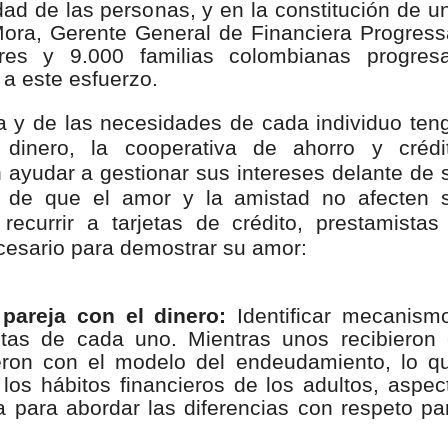
ad de las personas, y en la constitución de u
isaralda fortalece la preparación de sus municipios frente al r
Mora, Gerente General de Financiera Progress
res y 9.000 familias colombianas progres
S / Dosquebradas fortalece la respuesta frente a tres Alerta
 a este esfuerzo.
 20.000 personas
a y de las necesidades de cada individuo ten
u dinero, la cooperativa de ahorro y crédi
Medellín fue inmovilizado un bus que estaba siendo lavado en l
ayudar a gestionar sus intereses delante de 
vo de que el amor y la amistad no afecten 
ases contaminantes
 recurrir a tarjetas de crédito, prestamistas
turas ponen en máxima alerta al Tolima
cesario para demostrar su amor:
XANDER MENDEZ ( MIAMI ) Cali se blinda con amplio disposit
 pareja con el dinero:
Identificar mecanism
dencial
etas de cada uno. Mientras unos recibieron 
ieron con el modelo del endeudamiento, lo q
os y siete meses, la Fábrica de Licores del Tolima alcanzó el 94
 los hábitos financieros de los adultos, aspec
a para abordar las diferencias con respeto pa
 4 años de gobierno