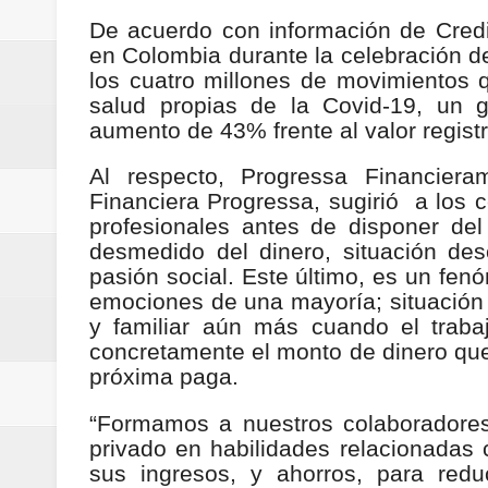
Regionetnoticias / Villarrica ava
De acuerdo con información de Credi
en Colombia durante la celebración d
Regionetnoticias / Alcaldía de Ca
los cuatro millones de movimientos q
salud propias de la Covid-19, un 
calle San Juan de Dios del Centr
aumento de 43% frente al valor registr
Regionetnoticias / Pereira avanz
Al respecto, Progressa Financiera
Financiera Progressa, sugirió a los c
Regionetnoticias / Estas son las
profesionales antes de disponer del 
desmedido del dinero, situación des
Regionetnoticias / Gobernación d
pasión social. Este último, es un fen
emociones de una mayoría; situación 
ecoeficientes en Marquetalia
y familiar aún más cuando el traba
concretamente el monto de dinero que n
Regionetnoticias / Despliegue de 
próxima paga.
terrestre para la posesión presid
“Formamos a nuestros colaboradores,
privado en habilidades relacionadas 
Regionetnoticias / Las ayudas té
sus ingresos, y ahorros, para red