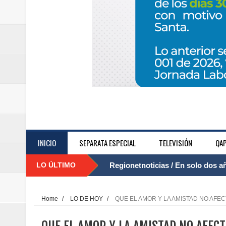
INICIO
SEPARATA ESPECIAL
TELEVISIÓN
QAP
LO ÚLTIMO
Regionetnoticias / El Aeropuerto
....
nocturna de Clic en la ruta Bogot
Home
/
LO DE HOY
/
QUE EL AMOR Y LA AMISTAD NO AFE
Regionetnoticias / Operacion exi