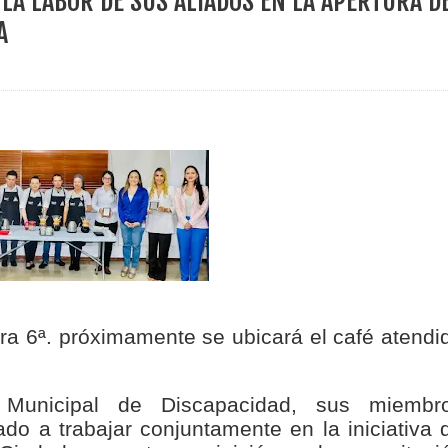
LA LABOR DE SUS ALIADOS EN LA APERTURA D
ece el Mecanismo Articulador Departamental para el abordaje de l
A
 tiene listo su plan de seguridad para recibir delegaciones y visi
e Pereira continúa renovando espacios comunitarios que llevaba
ransforma la vida de 68 estudiantes rurales en Filadelfia gracias
era 6ª. próximamente se ubicará el café atendi
nerable en Tuluá tendrá comedor comunitario gracias al Galardón
Municipal de Discapacidad, sus miembr
do a trabajar conjuntamente en la iniciativa 