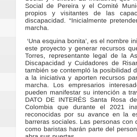
Social de Pereira y el Comité Munic
ReGioNetNoticias / RISARALDA / R
propios y visitantes de las capa
discapacidad. “Inicialmente pretend
ReGionetNoticias / DOSQUEBRADA
marcha.
acciones que impactan a más de
‘Una esquina bonita’, es el nombre in
ReGioNetNoticias- MEDELLIN / En 
este proyecto y generar recursos que 
Torres, representante legal de la 
excedió límites de emisión de g
Discapacidad y Cuidadores de Risara
también se contempló la posibilidad 
ReGioNetNoticias / Altas tempera
a la iniciativa y aporten recursos p
marcha. Los empresarios interesad
ReGionetNoticias / REPORTE ALE
pueden manifestar su intención a tr
DATO DE INTERÉS Santa Rosa de 
seguridad para la posesión presi
Colombia que durante el 2021 ina
reconocidas por su avance en la est
Regionetnoticias / En solo dos añ
barreras sociales. Las personas con 
como baristas harán parte del persona
transferencias prevista para los
abra sus puertas.