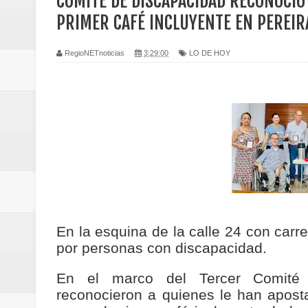
COMITÉ DE DISCAPACIDAD RECONOCIÓ 
Regionetnoticias / Caldas fortal
PRIMER CAFÉ INCLUYENTE EN PEREIR
basadas en género
RegioNETnoticias
3:29:00
LO DE HOY
Regionetnoticias / Valle del Cauca
posesión presidencial
Regionetnoticias / La Alcaldía d
atención
Regionetnoticias / Agua potable t
Caldas
En la esquina de la calle 24 con carr
por personas con discapacidad.
Regionetnoticias / Población vul
En el marco del Tercer Comité 
Vallecaucana
reconocieron a quienes le han aposta