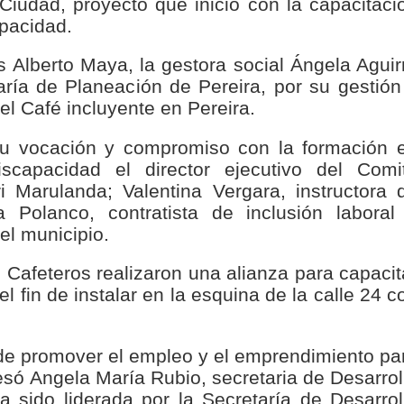
 Ciudad, proyecto que inició con la capacitaci
nza hacia una ruta definitiva de reasentamiento
apacidad.
rtagena avanza en trabajos contra las inundaciones con solución 
s Alberto Maya, la gestora social Ángela Aguir
aría de Planeación de Pereira, por su gestión
o Histórico
l Café incluyente en Pereira.
a con resultados en salud mental, innovación y paz
su vocación y compromiso con la formación 
capacidad el director ejecutivo del Comi
 millonarias inversiones del Gobierno Matiz en el municipio de S
 Marulanda; Valentina Vergara, instructora 
 Polanco, contratista de inclusión laboral
e Caldas hace seguimiento al avance de la construcción de 400 
el municipio.
 Cafeteros realizaron una alianza para capacit
 fin de instalar en la esquina de la calle 24 c
seguridad sin precedentes: El Valle y la nación refuerzan seguri
encial
nde promover el empleo y el emprendimiento pa
só Angela María Rubio, secretaria de Desarrol
cnicas aportaron dignidad a las personas con discapacidad de P
 ha sido liderada por la Secretaría de Desarrol