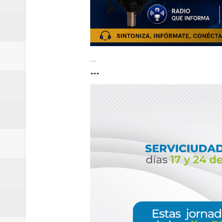
...
...