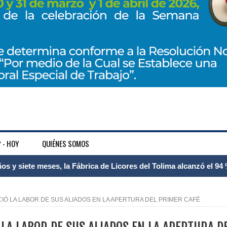
 - HOY
QUIÉNES SOMOS
 Internacional Matecaña fortalece su conectividad con una nueva
á – Pereira
Ó LA LABOR DE SUS ALIADOS EN LA APERTURA DEL PRIMER CAFÉ
tosa del espacio pùblico en Bogotà