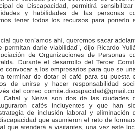
ipal de Discapacidad, permitirá sensibilizar
isaralda fortalece la preparación de sus municipios frente al r
cidades y habilidades de las personas c
emos tener todos los recursos para ponerlo 
S / Dosquebradas fortalece la respuesta frente a tres Alerta
 20.000 personas
icial que teníamos ahí, queremos sacar adelan
Medellín fue inmovilizado un bus que estaba siendo lavado en l
permitan darle viabilidad¨, dijo Ricardo Yuli
Asociación de Organizaciones de Personas c
ases contaminantes
lda. Durante el desarrollo del Tercer Comit
de convocar a los empresarios para que se un
turas ponen en máxima alerta al Tolima
ara terminar de dotar el café para su puesta 
os de unirse y hacer responsabilidad soci
XANDER MENDEZ ( MIAMI ) Cali se blinda con amplio disposit
avés del correo comite.discapacidad@gmail.c
Cabal y Neiva son dos de las ciudades 
dencial
uguraron cafés incluyentes y que han si
rategia de inclusión laboral y eliminación 
os y siete meses, la Fábrica de Licores del Tolima alcanzó el 94
discapacidad que asumieron el reto de formar
l que atenderá a visitantes, una vez este loc
 4 años de gobierno