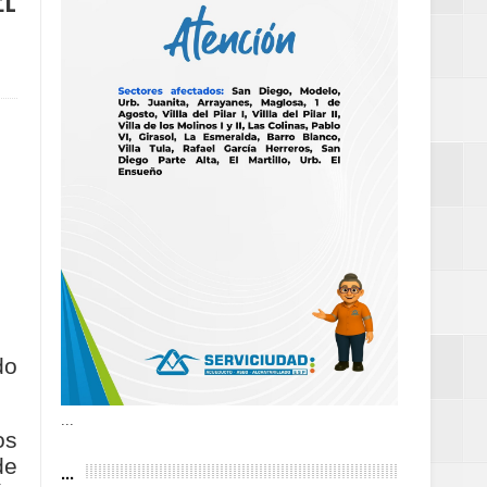
EL
as violencias
tantes por la
n décadas sin
 al Gobierno de
do
 de la Mujer
...
os
...
de