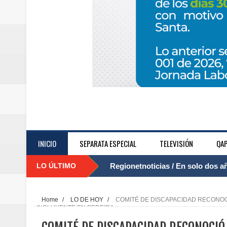
INICIO
SEPARATA ESPECIAL
TELEVISIÓN
QAP
LO ÚLTIMO
Regionetnoticias / El Aeropuerto
....
nocturna de Clic en la ruta Bogot
Home
/
LO DE HOY
/
COMITÉ DE DISCAPACIDAD RECONOCI
INCLUYENTE EN PEREIRA
Regionetnoticias / Operacion exi