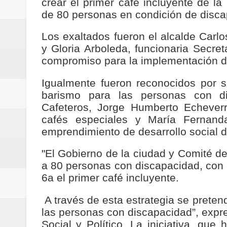
crear el primer café incluyente de la
Regionetnoticias / Villarrica ava
de 80 personas en condición de disc
Regionetnoticias / Alcaldía de Ca
Los exaltados fueron el alcalde Carlo
y Gloria Arboleda, funcionaria Secret
calle San Juan de Dios del Centr
compromiso para la implementación de
Regionetnoticias / Pereira avanz
Igualmente fueron reconocidos por 
barismo para las personas con dis
Regionetnoticias / Estas son las
Cafeteros, Jorge Humberto Echeverri
cafés especiales y María Fernanda
Regionetnoticias / Gobernación d
emprendimiento de desarrollo social d
ecoeficientes en Marquetalia
"El Gobierno de la ciudad y Comité de
a 80 personas con discapacidad, con el
Regionetnoticias / Despliegue de 
6a el primer café incluyente.
terrestre para la posesión presid
A través de esta estrategia se prete
las personas con discapacidad”, expre
Regionetnoticias / Las ayudas té
Social y Político. La iniciativa, que