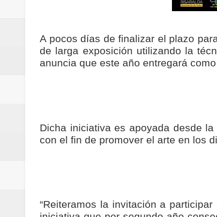
Regionetnoticias / Villarrica ava
Regionetnoticias / Alcaldía de Ca
A pocos días de finalizar el plazo par
de larga exposición utilizando la téc
calle San Juan de Dios del Centr
anuncia que este año entregará como 
Regionetnoticias / Pereira avanz
Regionetnoticias / Estas son las
Regionetnoticias / Gobernación d
Dicha iniciativa es apoyada desde la 
con el fin de promover el arte en los 
ecoeficientes en Marquetalia
Regionetnoticias / Despliegue de 
terrestre para la posesión presid
“Reiteramos la invitación a participar
Regionetnoticias / Las ayudas té
iniciativa que por segundo año conse