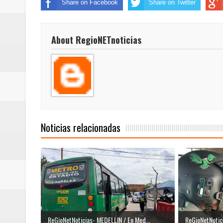
Share on Facebook
Share on Twitter
About RegioNETnoticias
Noticias relacionadas
ReGioNetNoticias- MEDELLIN / En Med...
ReGioNetNotici