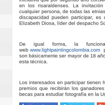
ReGioNetNoticias / RISARALDA / R
en los risaraldenses. La invitació
cualquier persona, de todas las etnia
ReGionetNoticias / DOSQUEBRADA
discapacidad pueden participar, es 
Elizabeth Diosa, líder del despacho So
acciones que impactan a más de
ReGioNetNoticias- MEDELLIN / En 
De igual forma, la funcion
excedió límites de emisión de g
web
www.lightpaintingcolombia.com
p
son básicamente ser mayor de 18 años 
ReGioNetNoticias / Altas tempera
esta técnica.
ReGionetNoticias / REPORTE ALE
seguridad para la posesión presi
Los interesados en participar tienen h
premios que recibirán los ganadores
Regionetnoticias / En solo dos añ
becas para estudiar fotografía en la U
transferencias prevista para los