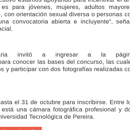
isaralda fortalece la preparación de sus municipios frente al r
n es para jóvenes, mujeres, adultos mayore
s, con orientación sexual diversa o personas c
S / Dosquebradas fortalece la respuesta frente a tres Alerta
una convocatoria abierta e incluyente”, seña
cial.
 20.000 personas
Medellín fue inmovilizado un bus que estaba siendo lavado en l
aria invitó a ingresar a la pági
ases contaminantes
ara conocer las bases del concurso, las cual
y participar con dos fotografías realizadas c
turas ponen en máxima alerta al Tolima
XANDER MENDEZ ( MIAMI ) Cali se blinda con amplio disposit
dencial
asta el 31 de octubre para inscribirse. Entre l
 está una cámara fotográfica profesional y d
os y siete meses, la Fábrica de Licores del Tolima alcanzó el 94
niversidad Tecnológica de Pereira.
 4 años de gobierno