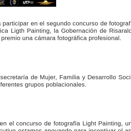
nza hacia una ruta definitiva de reasentamiento
rtagena avanza en trabajos contra las inundaciones con solución 
a participar en el segundo concurso de fotograf
nica Ligth Painting, la Gobernación de Risaral
o Histórico
premio una cámara fotográfica profesional.
a con resultados en salud mental, innovación y paz
 millonarias inversiones del Gobierno Matiz en el municipio de S
e Caldas hace seguimiento al avance de la construcción de 400 
secretaría de Mujer, Familia y Desarrollo Soci
diferentes grupos poblacionales.
seguridad sin precedentes: El Valle y la nación refuerzan seguri
encial
 en el concurso de fotografía Light Painting, u
cnicas aportaron dignidad a las personas con discapacidad de P
cutivo estamos apoyando para incentivar el ar