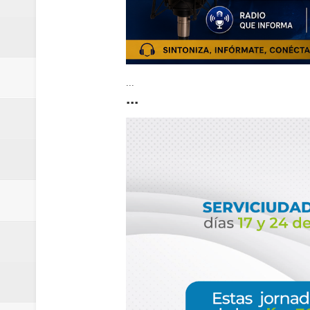
...
...