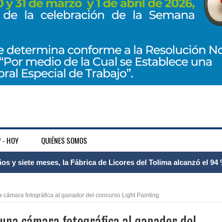
 - HOY
QUIÉNES SOMOS
 Internacional Matecaña fortalece su conectividad con una nueva
á – Pereira
cámara fotográfica al ganador del concurso Light Painting
tosa del espacio pùblico en Bogotà