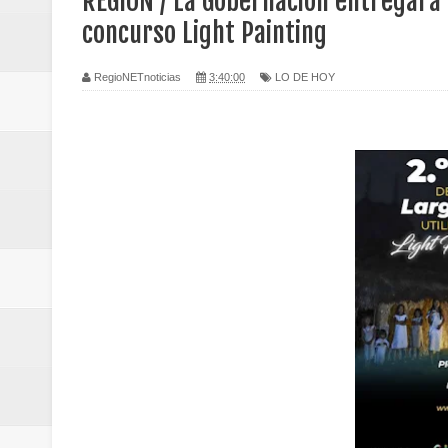
REGIÓN / La Gobernación entregará 
Regionetnoticias / Caldas fortal
concurso Light Painting
basadas en género
RegioNETnoticias
3:40:00
LO DE HOY
Regionetnoticias / Valle del Cauca
posesión presidencial
Regionetnoticias / La Alcaldía d
atención
Regionetnoticias / Agua potable t
Caldas
Regionetnoticias / Población vul
Vallecaucana