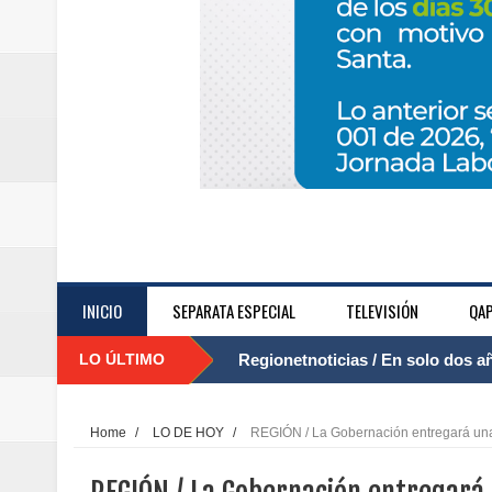
INICIO
SEPARATA ESPECIAL
TELEVISIÓN
QAP
LO ÚLTIMO
Regionetnoticias / El Aeropuerto
....
nocturna de Clic en la ruta Bogot
Home
/
LO DE HOY
/
REGIÓN / La Gobernación entregará una 
Regionetnoticias / Operacion exi