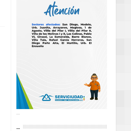
as violencias
tantes por la
n décadas sin
 al Gobierno de
 de la Mujer
...
...