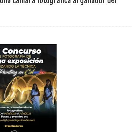
una cámara fotográfica al ganador del
ece el Mecanismo Articulador Departamental para el abordaje de l
 tiene listo su plan de seguridad para recibir delegaciones y visi
e Pereira continúa renovando espacios comunitarios que llevaba
ransforma la vida de 68 estudiantes rurales en Filadelfia gracias
nerable en Tuluá tendrá comedor comunitario gracias al Galardón