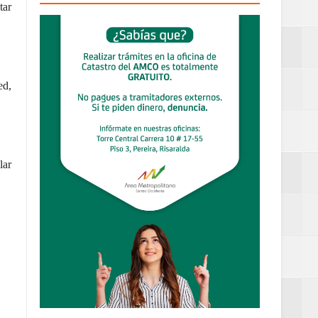
tar
 al Gobierno de
 de la Mujer
ed,
lar
definitiva en la
an Luis
estufas
....