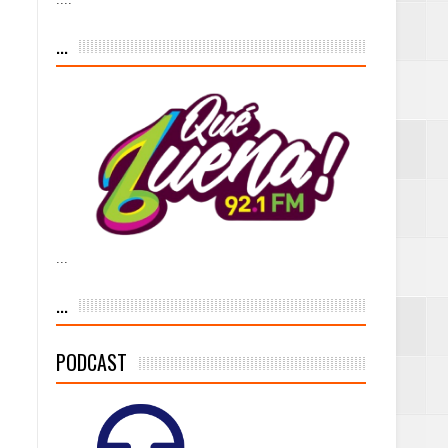
...
dad aérea y
ueblo Rico
iesgo volcánico
s Tempranas con
...
...
a vía pública y
PODCAST