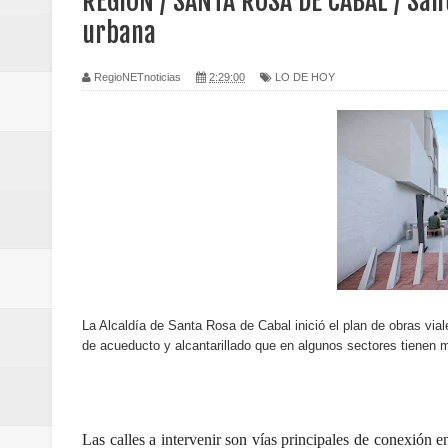
REGIÓN / SANTA ROSA DE CABAL / Sant
transferencias prevista para los
urbana
Regionetnoticias / El Aeropuerto
RegioNETnoticias
2:29:00
LO DE HOY
nocturna de Clic en la ruta Bogot
Regionetnoticias / Operacion exi
Regionetnoticias / Caldas fortal
basadas en género
Regionetnoticias / Valle del Cauca
La Alcaldía de Santa Rosa de Cabal inició el plan de obras vial
posesión presidencial
de acueducto y alcantarillado que en algunos sectores tienen 
Regionetnoticias / La Alcaldía d
atención
Las calles a intervenir son vías principales de conexión 