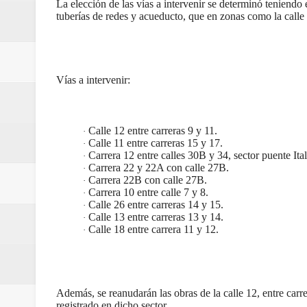
La elección de las vías a intervenir se determinó teniend
ecoeficientes en Marquetalia
tuberías de redes y acueducto, que en zonas como la call
Regionetnoticias / Despliegue de 
terrestre para la posesión presid
Vías a intervenir:
Regionetnoticias / Las ayudas té
Calle 12 entre carreras 9 y 11.
·
ReGioNetNoticias / RISARALDA / R
Calle 11 entre carreras 15 y 17.
·
Carrera 12 entre calles 30B y 34, sector puente Ital
·
ReGionetNoticias / DOSQUEBRADA
Carrera 22 y 22A con calle 27B.
·
Carrera 22B con calle 27B.
·
Carrera 10 entre calle 7 y 8.
·
acciones que impactan a más de
Calle 26 entre carreras 14 y 15.
·
Calle 13 entre carreras 13 y 14.
·
ReGioNetNoticias- MEDELLIN / En 
Calle 18 entre carrera 11 y 12.
·
excedió límites de emisión de g
ReGioNetNoticias / Altas tempera
Además, se reanudarán las obras de la calle 12, entre carre
registrado en dicho sector.