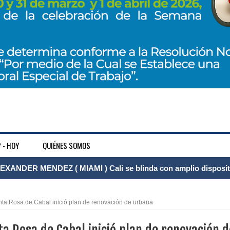
 - HOY
QUIÉNES SOMOS
XANDER MENDEZ ( MIAMI ) Cali se blinda con amplio disposit
dencial
 Rosa de Cabal inició plan de renovación de urbana
os y siete meses, la Fábrica de Licores del Tolima alcanzó el 94