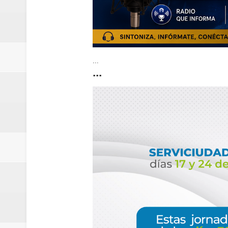
...
...