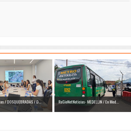
ias / DOSQUEBRADAS / D...
ReGioNetNoticias- MEDELLIN / En Med...