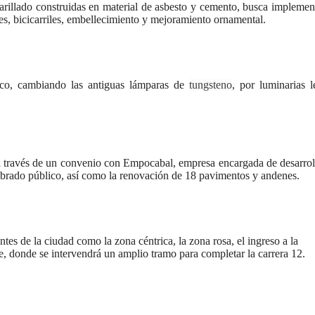
arillado construidas en material de asbesto y cemento, busca implemen
ransforma la vida de 68 estudiantes rurales en Filadelfia gracias
s, bicicarriles, embellecimiento y mejoramiento ornamental.
nerable en Tuluá tendrá comedor comunitario gracias al Galardón
ico, cambiando las antiguas lámparas de
tungsteno
, por luminarias l
nza hacia una ruta definitiva de reasentamiento
a través de un convenio con Empocabal, empresa encargada de desarrol
rtagena avanza en trabajos contra las inundaciones con solución 
mbrado público, así como la renovación de 18 pavimentos y andenes.
o Histórico
a con resultados en salud mental, innovación y paz
tes de la ciudad como la zona céntrica, la zona rosa, el ingreso a la
e, donde se intervendrá un amplio tramo para completar la carrera 12.
 millonarias inversiones del Gobierno Matiz en el municipio de S
e Caldas hace seguimiento al avance de la construcción de 400 