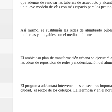
que además de renovar las tuberías de acueducto y alcant
Regionetnoticias / Agua potable t
un nuevo modelo de vías con más espacio para los peatone
Caldas
Regionetnoticias / Población vul
Así mismo, se sustituirán las redes de alumbrado públ
modernas y amigables con el medio ambiente
Vallecaucana
Regionetnoticias / Villarrica ava
El ambicioso plan de transformación urbana se ejecutará 
Regionetnoticias / Alcaldía de Ca
las obras de reposición de redes y modernización del alu
calle San Juan de Dios del Centr
Regionetnoticias / Pereira avanz
El programa adelantará intervenciones en sectores importan
ciudad, el sector de los colegios, La Hermosa y en el nort
Regionetnoticias / Estas son las
Regionetnoticias / Gobernación d