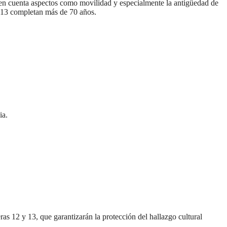
o en cuenta aspectos como movilidad y especialmente la antigüedad de
e 13 completan más de 70 años.
seguridad sin precedentes: El Valle y la nación refuerzan seguri
encial
cnicas aportaron dignidad a las personas con discapacidad de P
isaralda fortalece la preparación de sus municipios frente al r
ia.
S / Dosquebradas fortalece la respuesta frente a tres Alerta
 20.000 personas
Medellín fue inmovilizado un bus que estaba siendo lavado en l
ases contaminantes
turas ponen en máxima alerta al Tolima
ras 12 y 13, que garantizarán la protección del hallazgo cultural