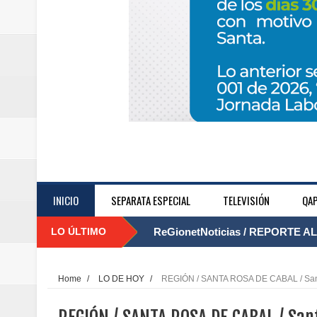
INICIO
SEPARATA ESPECIAL
TELEVISIÓN
QAP
LO ÚLTIMO
ReGionetNoticias / REPORTE ALE
....
seguridad para la posesión presi
Home
/
LO DE HOY
/
REGIÓN / SANTA ROSA DE CABAL / Santa
Regionetnoticias / En solo dos añ