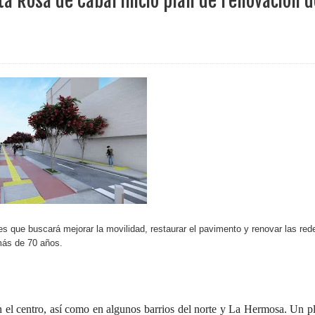
a Rosa de Cabal inició plan de renovación d
 4 años de gobierno
 Internacional Matecaña fortalece su conectividad con una nueva
á – Pereira
tosa del espacio pùblico en Bogotà
ece el Mecanismo Articulador Departamental para el abordaje de l
 tiene listo su plan de seguridad para recibir delegaciones y visi
es que buscará mejorar la movilidad, restaurar el pavimento y renovar las red
más de 70 años.
e Pereira continúa renovando espacios comunitarios que llevaba
en el centro, así como en algunos barrios del norte y La Hermosa. Un p