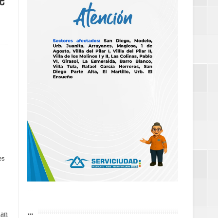
e
 frecuencia
as violencias
tantes por la
es
n décadas sin
...
...
lan