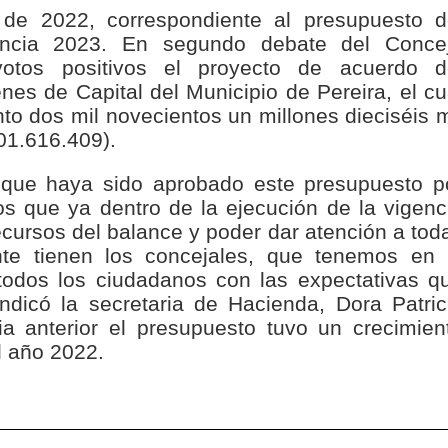
nza hacia una ruta definitiva de reasentamiento
de 2022, correspondiente al presupuesto d
gencia 2023. En segundo debate del Conce
rtagena avanza en trabajos contra las inundaciones con solución 
otos positivos el proyecto de acuerdo d
es de Capital del Municipio de Pereira, el cu
o Histórico
nto dos mil novecientos un millones dieciséis m
01.616.409).
a con resultados en salud mental, innovación y paz
 que haya sido aprobado este presupuesto p
 millonarias inversiones del Gobierno Matiz en el municipio de S
s que ya dentro de la ejecución de la vigenc
cursos del balance y poder dar atención a tod
e Caldas hace seguimiento al avance de la construcción de 400 
te tienen los concejales, que tenemos en 
todos los ciudadanos con las expectativas q
ndicó la secretaria de Hacienda, Dora Patric
a anterior el presupuesto tuvo un crecimien
seguridad sin precedentes: El Valle y la nación refuerzan seguri
l año 2022.
encial
cnicas aportaron dignidad a las personas con discapacidad de P