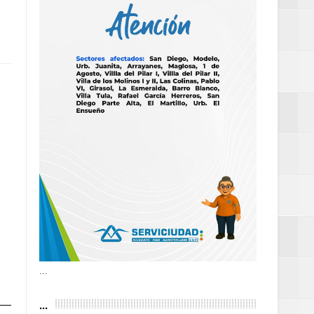
as violencias
tantes por la
n décadas sin
 al Gobierno de
 de la Mujer
...
...