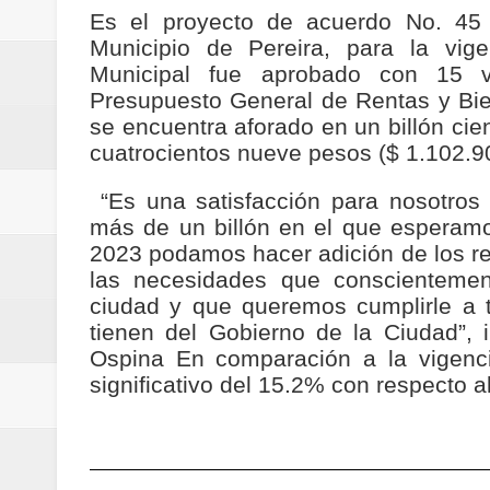
Regionetnoticias / Villarrica ava
Es el proyecto de acuerdo No. 45 
Municipio de Pereira, para la vi
Regionetnoticias / Alcaldía de Ca
Municipal fue aprobado con 15 v
Presupuesto General de Rentas y Bien
calle San Juan de Dios del Centr
se encuentra aforado en un billón cie
cuatrocientos nueve pesos ($ 1.102.9
Regionetnoticias / Pereira avanz
“Es una satisfacción para nosotros
Regionetnoticias / Estas son las
más de un billón en el que esperamo
2023 podamos hacer adición de los re
Regionetnoticias / Gobernación d
las necesidades que conscientemen
ciudad y que queremos cumplirle a 
ecoeficientes en Marquetalia
tienen del Gobierno de la Ciudad”, i
Ospina En comparación a la vigenci
Regionetnoticias / Despliegue de 
significativo del 15.2% con respecto a
terrestre para la posesión presid
Regionetnoticias / Las ayudas té