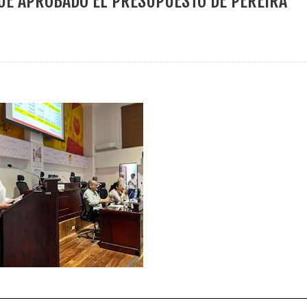
FUE APROBADO EL PRESUPUESTO DE PEREIRA
ece el Mecanismo Articulador Departamental para el abordaje de l
 tiene listo su plan de seguridad para recibir delegaciones y visi
e Pereira continúa renovando espacios comunitarios que llevaba
ransforma la vida de 68 estudiantes rurales en Filadelfia gracias
nerable en Tuluá tendrá comedor comunitario gracias al Galardón