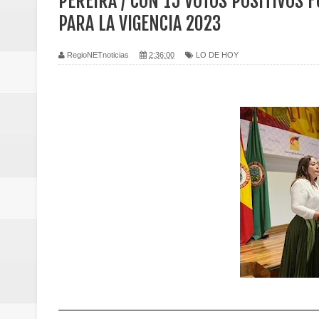
PEREIRA / CON 15 VOTOS POSITIVOS 
Regionetnoticias / Caldas fortal
PARA LA VIGENCIA 2023
basadas en género
RegioNETnoticias
2:36:00
LO DE HOY
Regionetnoticias / Valle del Cauca
posesión presidencial
Regionetnoticias / La Alcaldía d
atención
Regionetnoticias / Agua potable t
Caldas
Regionetnoticias / Población vul
Vallecaucana