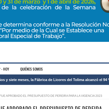
 - HOY
QUIÉNES SOMOS
 Internacional Matecaña fortalece su conectividad con una nueva
á – Pereira
S FUE APROBADO EL PRESUPUESTO DE PEREIRA PARA LA VIGENCIA 2023
tosa del espacio pùblico en Bogotà