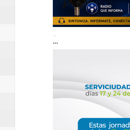
...
...