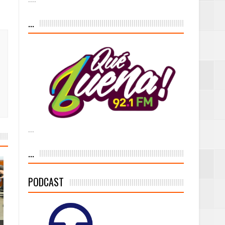
iesgo volcánico
...
s Tempranas con
a vía pública y
...
ivo de
...
PODCAST
 % de la meta de