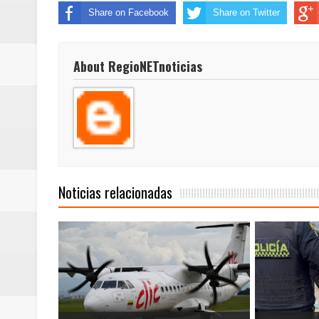
ReGioNetNoticias / RISARALDA / R
Share on Facebook
Share on Twitter
ReGionetNoticias / DOSQUEBRADA
About RegioNETnoticias
acciones que impactan a más de
ReGioNetNoticias- MEDELLIN / En 
excedió límites de emisión de g
ReGioNetNoticias / Altas tempera
Noticias relacionadas
ReGionetNoticias / REPORTE ALE
seguridad para la posesión presi
Regionetnoticias / En solo dos añ
transferencias prevista para los