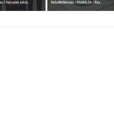
as / Operacion exitos...
ReGioNetNoticias / RISARALDA / Risa...