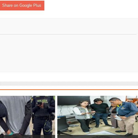
isaralda fortalece la preparación de sus municipios frente al r
Share on Google Plus
S / Dosquebradas fortalece la respuesta frente a tres Alerta
 20.000 personas
Medellín fue inmovilizado un bus que estaba siendo lavado en l
ases contaminantes
turas ponen en máxima alerta al Tolima
XANDER MENDEZ ( MIAMI ) Cali se blinda con amplio disposit
dencial
os y siete meses, la Fábrica de Licores del Tolima alcanzó el 94
 4 años de gobierno