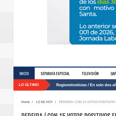
INICIO
SEPARATA ESPECIAL
TELEVISIÓN
QAP
LO ÚLTIMO
Regionetnoticias / El Aeropuerto
....
nocturna de Clic en la ruta Bogot
Home
/
LO DE HOY
/
PEREIRA / CON 15 VOTOS POSITIVO
Regionetnoticias / Operacion exi