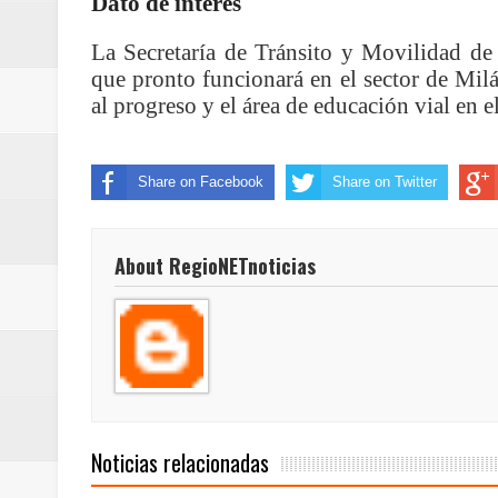
Dato de interés
ReGioNetNoticias / RISARALDA / R
La Secretaría de Tránsito y Movilidad de 
ReGionetNoticias / DOSQUEBRADA
que pronto funcionará en el sector de Milá
al progreso y el área de educación vial en e
acciones que impactan a más de
ReGioNetNoticias- MEDELLIN / En 
Share on Facebook
Share on Twitter
excedió límites de emisión de g
About RegioNETnoticias
ReGioNetNoticias / Altas tempera
ReGionetNoticias / REPORTE ALE
seguridad para la posesión presi
Regionetnoticias / En solo dos añ
Noticias relacionadas
transferencias prevista para los