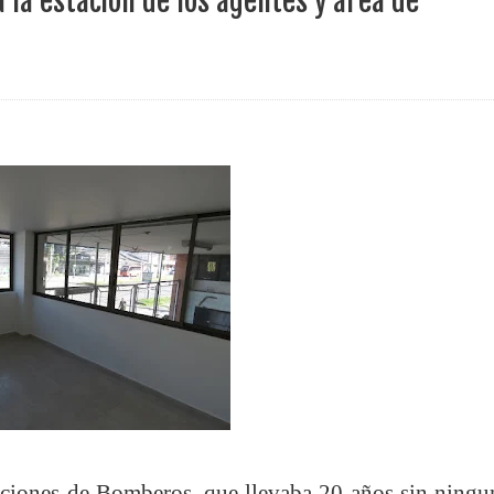
la estación de los agentes y área de
ece el Mecanismo Articulador Departamental para el abordaje de l
 tiene listo su plan de seguridad para recibir delegaciones y visi
e Pereira continúa renovando espacios comunitarios que llevaba
ransforma la vida de 68 estudiantes rurales en Filadelfia gracias
nerable en Tuluá tendrá comedor comunitario gracias al Galardón
alaciones de Bomberos, que llevaba 20 años sin ningu