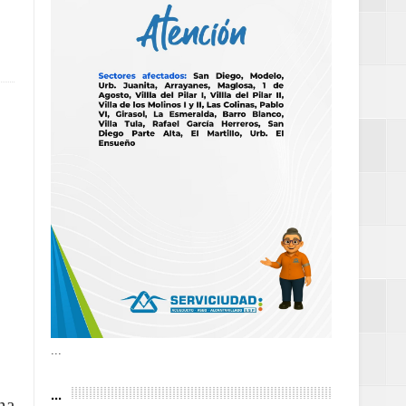
as violencias
tantes por la
n décadas sin
 al Gobierno de
 de la Mujer
...
...
na