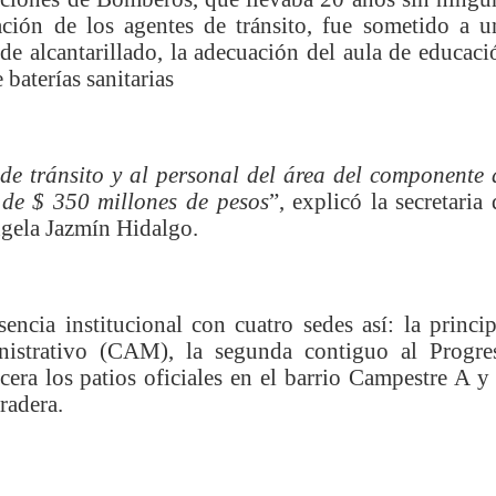
nza hacia una ruta definitiva de reasentamiento
ación de los agentes de tránsito, fue sometido a u
de alcantarillado, la adecuación del aula de educaci
rtagena avanza en trabajos contra las inundaciones con solución 
 baterías sanitarias
o Histórico
a con resultados en salud mental, innovación y paz
de tránsito y al personal del área del componente 
a de $ 350 millones de pesos
”, explicó la secretaria 
 millonarias inversiones del Gobierno Matiz en el municipio de S
gela Jazmín Hidalgo.
e Caldas hace seguimiento al avance de la construcción de 400 
encia institucional con cuatro sedes así: la princip
nistrativo (CAM), la segunda contiguo al Progre
seguridad sin precedentes: El Valle y la nación refuerzan seguri
rcera los patios oficiales en el barrio Campestre A y 
radera.
encial
cnicas aportaron dignidad a las personas con discapacidad de P