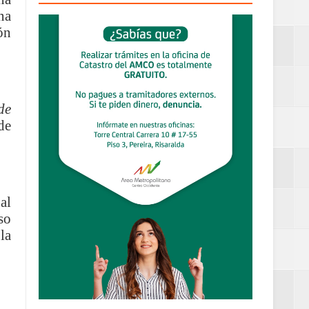
na
ón
definitiva en la
de
de
an Luis
estufas
al
so
dad aérea y
la
ueblo Rico
....