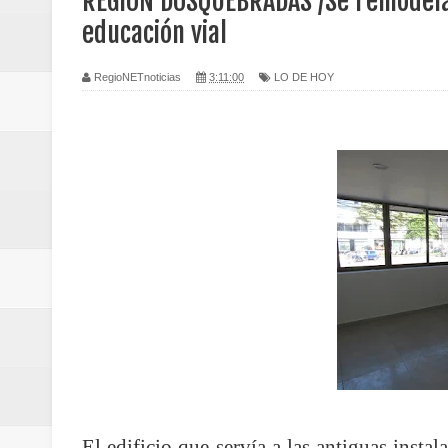
REGION DOSQUEBRADAS /Se remodela 
Regionetnoticias / Caldas fortal
educación vial
basadas en género
RegioNETnoticias
3:11:00
LO DE HOY
Regionetnoticias / Valle del Cauca
posesión presidencial
Regionetnoticias / La Alcaldía d
atención
Regionetnoticias / Agua potable t
Caldas
Regionetnoticias / Población vul
Vallecaucana
El edificio que servía a las antiguas inst