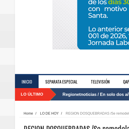
INICIO
SEPARATA ESPECIAL
TELEVISIÓN
QAP
LO ÚLTIMO
Regionetnoticias / El Aeropuerto
....
nocturna de Clic en la ruta Bogot
Home
/
LO DE HOY
/
REGION DOSQUEBRADAS /Se remodela la 
Regionetnoticias / Operacion exi