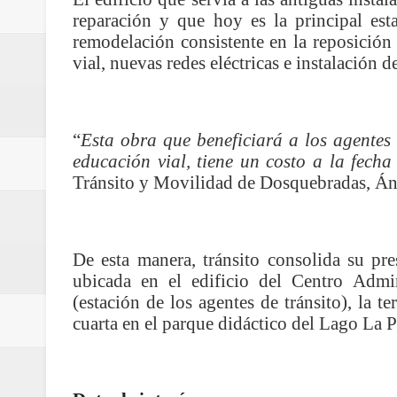
Regionetnoticias / Villarrica ava
reparación y que hoy es la principal est
remodelación consistente en la reposición 
Regionetnoticias / Alcaldía de Ca
vial, nuevas redes eléctricas e instalación de
calle San Juan de Dios del Centr
Regionetnoticias / Pereira avanz
“
Esta obra que beneficiará a los agentes 
educación vial, tiene un costo a la fech
Regionetnoticias / Estas son las
Tránsito y Movilidad de Dosquebradas, Án
Regionetnoticias / Gobernación d
ecoeficientes en Marquetalia
De esta manera, tránsito consolida su pres
ubicada en el edificio del Centro Admi
Regionetnoticias / Despliegue de 
(estación de los agentes de tránsito), la te
cuarta en el parque didáctico del Lago La P
terrestre para la posesión presid
Regionetnoticias / Las ayudas té