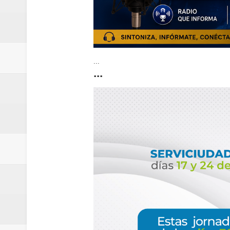
...
...