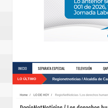
....
INICIO
SEPARATA ESPECIAL
TELEVISIÓN
QAP
LO ÚLTIMO
Regionetnoticias / Alcaldía de Ca
calle San Juan de Dios del Centr
Home
/
LO DE HOY
/
RegioNetNoticias / Los derechos humanos
Regionetnoticias / Pereira avanz