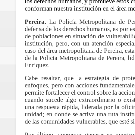
los derechos humanos, y promueve estos c
Regionetnoticias / REFUERZAN
conforman nuestra institución en el área me
ReGioNetNoticias / En Pereira C
Pereira.
La Policía Metropolitana de Per
defensa de los derechos humanos, es por es
Regionetnoticias / En solo dos añ
de poblaciones en situación de vulnerabilid
institución, pero, con un atención especi
transferencias prevista para los
caso del área metropolitana de Pereira, est
de la Policía Metropolitana de Pereira, l
Regionetnoticias / El Aeropuerto
Enriquez.
nocturna de Clic en la ruta Bogot
Cabe resaltar, que la estrategia de pro
enfoques, pero con acciones fundamentales
Regionetnoticias / Operacion exi
permite fortalecer el control sobre la accio
cuando sucede algo extraordinario o exist
Regionetnoticias / Caldas fortal
una respuesta rápida, liderada por la ofi
unidad; en donde se activa una ruta institu
basadas en género
de las comunidades vulnerables, que esté s
Regionetnoticias / Valle del Cauca
Por último, queremos generar en nuestros