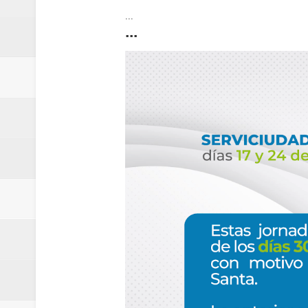
...
...