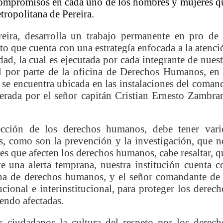
ompromisos en cada uno de los hombres y mujeres q
 PRESENCIA MILITAR EN EL VALLE
tropolitana de Pereira.
ada peso tiene nombre de obra
eira, desarrolla un trabajo permanente en pro de 
to que cuenta con una estrategía enfocada a la atenci
os y siete meses, la Fábrica de Licores del Tolima alcanzó el 94
ad, la cual es ejecutada por cada integrante de nuest
al por parte de la oficina de Derechos Humanos, en 
 4 años de gobierno
a se encuentra ubicada en las instalaciones del coman
iderada por el señor capitán Cristian Ernesto Zambra
 Internacional Matecaña fortalece su conectividad con una nueva
á – Pereira
tección de los derechos humanos, debe tener vari
, como son la prevención y la investigación, que n
tosa del espacio pùblico en Bogotà
nes que afecten los derechos humanos, cabe resaltar, q
e una alerta temprana, nuestra institución cuenta c
ece el Mecanismo Articulador Departamental para el abordaje de l
cina de derechos humanos, y el señor comandante de 
cional e interinstitucional, para proteger los derech
iendo afectadas.
 tiene listo su plan de seguridad para recibir delegaciones y visi
 ciudadanos la cultura del respeto por los derech