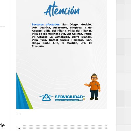
an Luis
estufas
dad aérea y
ueblo Rico
2026
able y
...
de
...