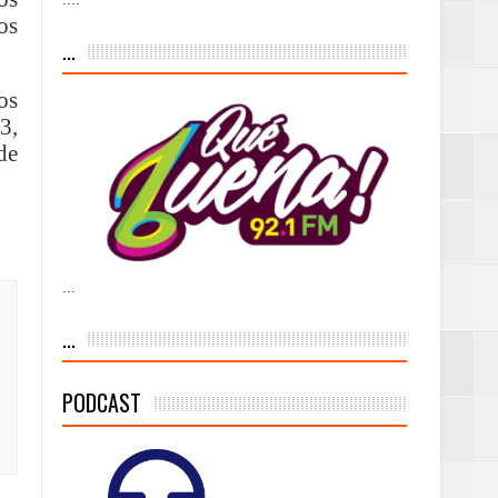
os
...
n décadas sin
os
3,
de
 al Gobierno de
 de la Mujer
...
...
PODCAST