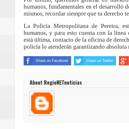
posesión presidencial
humanos, fundamentales en el desarrolló de
mismos, recordar siempre que tu derecho t
Regionetnoticias / La Alcaldía d
La Policía Metropolitana de Pereira, es
atención
humanos, y para esto cuenta con la línea
está última, contacto de la oficina de der
Regionetnoticias / Agua potable t
policía lo atenderán garantizando absoluta 
Caldas
Share on Facebook
Share on Twitter
Regionetnoticias / Población vul
About RegioNETnoticias
Vallecaucana
Regionetnoticias / Villarrica ava