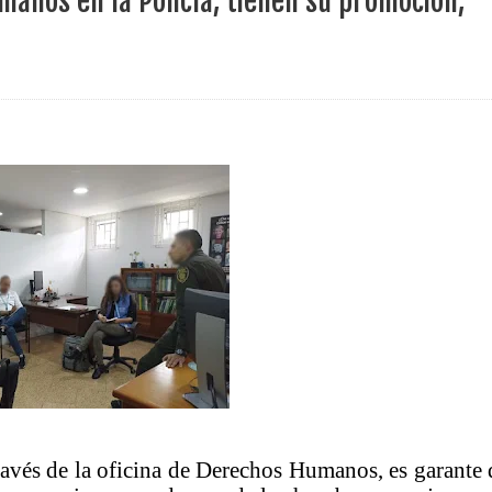
manos en la Policía, tienen su promoción,
 millonarias inversiones del Gobierno Matiz en el municipio de S
e Caldas hace seguimiento al avance de la construcción de 400 
seguridad sin precedentes: El Valle y la nación refuerzan seguri
encial
cnicas aportaron dignidad a las personas con discapacidad de P
AFEs DE PEREIRA A GANAR PRIMER LUGAR EN EXPOCAMELLO 
e barranquilla participaron de las pruebas SABER
aldas aprueba $11.444 millones para impulsar obras de agua pot
través de la oficina de Derechos Humanos, es garante 