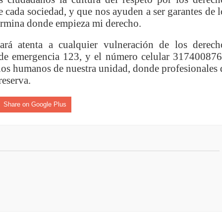
 cada sociedad, y que nos ayuden a ser garantes de l
ermina donde empieza mi derecho.
e Pereira continúa renovando espacios comunitarios que llevaba
tará atenta a cualquier vulneración de los derech
 de emergencia 123, y el número celular 317400876
echos humanos de nuestra unidad, donde profesionales 
ransforma la vida de 68 estudiantes rurales en Filadelfia gracias
reserva.
Share on Google Plus
nerable en Tuluá tendrá comedor comunitario gracias al Galardón
nza hacia una ruta definitiva de reasentamiento