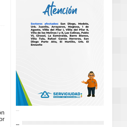
as violencias
tantes por la
n décadas sin
 al Gobierno de
 de la Mujer
...
ón
or
...