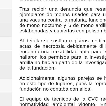
Regionetnoticias / Villarrica ava
Tras recibir una denuncia que rese
ejemplares de monos usados para una 
Regionetnoticias / Alcaldía de Ca
una vacuna contra la malaria, funcion
de mono nocturno y 6 de mono ardil
calle San Juan de Dios del Centr
eslabonadas y cubiertas con polisomb
Regionetnoticias / Pereira avanz
Al detallar si existían registros médi
actas de necropsia debidamente dil
Regionetnoticias / Estas son las
encontró una trazabilidad apta para 
hallaron los permisos para la invest
Regionetnoticias / Gobernación d
ardilla no hacían parte de la investig
de la fundación.
ecoeficientes en Marquetalia
Adicionalmente, algunas parejas se 
Regionetnoticias / Despliegue de 
en este tipo de lugares, pues la repr
fundación no contaba con ellos.
terrestre para la posesión presid
El equipo de técnicos de la CVC reg
Regionetnoticias / Las ayudas té
normatividad ambiental vigente. En