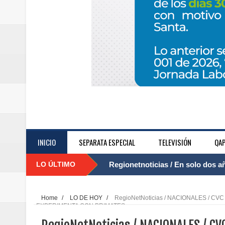
INICIO
SEPARATA ESPECIAL
TELEVISIÓN
QAP
LO ÚLTIMO
Regionetnoticias / El Aeropuerto
....
nocturna de Clic en la ruta Bogot
Home
/
LO DE HOY
/
RegioNetNoticias / NACIONALES / 
EXPERIMENTA CON PRIMATES
Regionetnoticias / Operacion exi