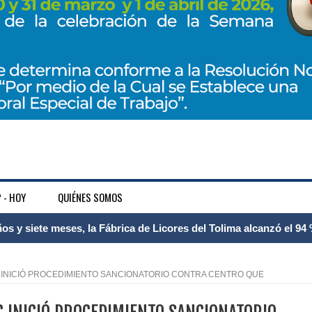
 - HOY
QUIÉNES SOMOS
 Internacional Matecaña fortalece su conectividad con una nueva
á – Pereira
CVC INICIÓ PROCEDIMIENTO SANCIONATORIO CONTRA CENTRO QUE
tosa del espacio pùblico en Bogotà