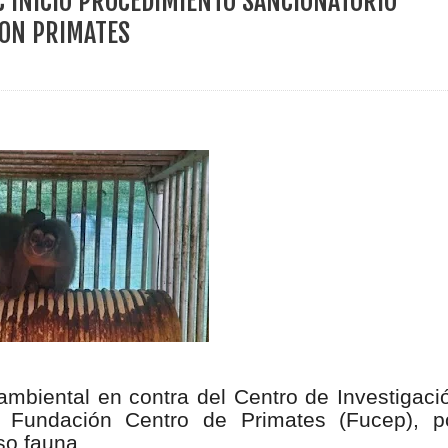
VC INICIÓ PROCEDIMIENTO SANCIONATORIO
ece el Mecanismo Articulador Departamental para el abordaje de l
CON PRIMATES
 tiene listo su plan de seguridad para recibir delegaciones y visi
e Pereira continúa renovando espacios comunitarios que llevaba
ransforma la vida de 68 estudiantes rurales en Filadelfia gracias
nerable en Tuluá tendrá comedor comunitario gracias al Galardón
ambiental en contra del Centro de Investigaci
a Fundación Centro de Primates (Fucep), p
so fauna.