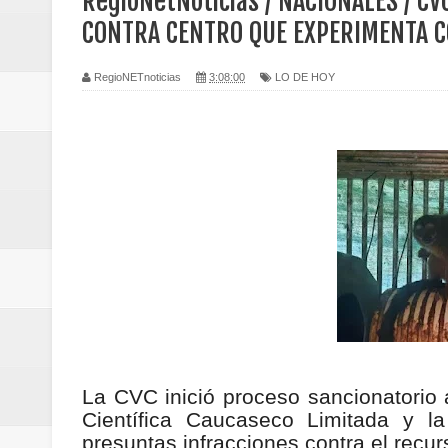
RegioNetNoticias / NACIONALES / C
Regionetnoticias / Caldas fortal
CONTRA CENTRO QUE EXPERIMENTA 
basadas en género
RegioNETnoticias
3:08:00
LO DE HOY
Regionetnoticias / Valle del Cauca
posesión presidencial
Regionetnoticias / La Alcaldía d
atención
Regionetnoticias / Agua potable t
Caldas
Regionetnoticias / Población vul
La CVC inició proceso sancionatorio 
Científica Caucaseco Limitada y l
Vallecaucana
presuntas infracciones contra el recur