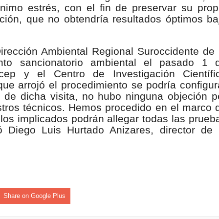
imo estrés, con el fin de preservar su prop
isaralda fortalece la preparación de sus municipios frente al r
ación, que no obtendría resultados óptimos ba
S / Dosquebradas fortalece la respuesta frente a tres Alerta
Dirección Ambiental Regional Suroccidente de 
 20.000 personas
nto sancionatorio ambiental el pasado 1 
ep y el Centro de Investigación Científi
Medellín fue inmovilizado un bus que estaba siendo lavado en l
e arrojó el procedimiento se podría configur
l de dicha visita, no hubo ninguna objeción p
ases contaminantes
stros técnicos. Hemos procedido en el marco 
 los implicados podrán allegar todas las prueb
turas ponen en máxima alerta al Tolima
có Diego Luis Hurtado Anizares, director de 
XANDER MENDEZ ( MIAMI ) Cali se blinda con amplio disposit
dencial
os y siete meses, la Fábrica de Licores del Tolima alcanzó el 94
Share on Google Plus
 4 años de gobierno