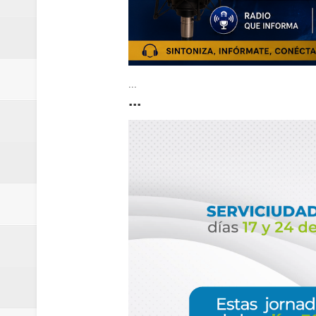
...
...