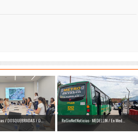
ias / DOSQUEBRADAS / D...
ReGioNetNoticias- MEDELLIN / En Med...