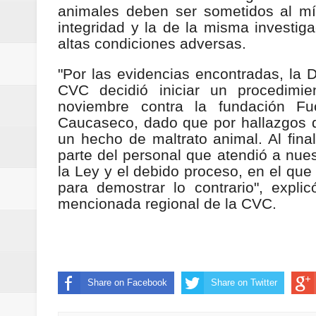
animales deben ser sometidos al mín
ReGioNetNoticias / RISARALDA / R
integridad y la de la misma investig
altas condiciones adversas.
ReGionetNoticias / DOSQUEBRADA
"Por las evidencias encontradas, la 
acciones que impactan a más de
CVC decidió iniciar un procedimie
noviembre contra la fundación Fuc
ReGioNetNoticias- MEDELLIN / En 
Caucaseco, dado que por hallazgos qu
un hecho de maltrato animal. Al fina
excedió límites de emisión de g
parte del personal que atendió a nue
la Ley y el debido proceso, en el que
ReGioNetNoticias / Altas tempera
para demostrar lo contrario", expli
mencionada regional de la CVC.
ReGionetNoticias / REPORTE ALE
seguridad para la posesión presi
Regionetnoticias / En solo dos añ
Share on Facebook
Share on Twitter
transferencias prevista para los