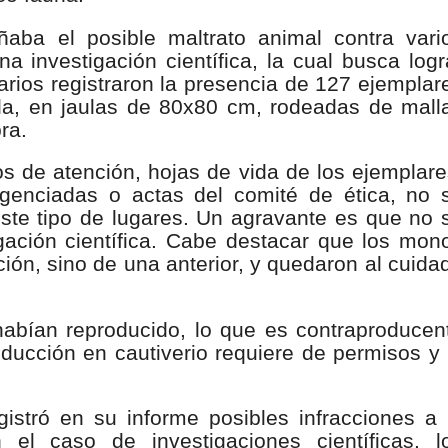
nza hacia una ruta definitiva de reasentamiento
ñaba el posible maltrato animal contra vari
investigación científica, la cual busca logr
rtagena avanza en trabajos contra las inundaciones con solución 
arios registraron la presencia de 127 ejemplar
la, en jaulas de 80x80 cm, rodeadas de mall
o Histórico
ra.
a con resultados en salud mental, innovación y paz
cos de atención, hojas de vida de los ejemplare
igenciadas o actas del comité de ética, no 
 millonarias inversiones del Gobierno Matiz en el municipio de S
este tipo de lugares. Un agravante es que no 
igación científica. Cabe destacar que los mon
e Caldas hace seguimiento al avance de la construcción de 400 
ación, sino de una anterior, y quedaron al cuida
habían reproducido, lo que es contraproducen
seguridad sin precedentes: El Valle y la nación refuerzan seguri
oducción en cautiverio requiere de permisos y 
encial
istró en su informe posibles infracciones a 
cnicas aportaron dignidad a las personas con discapacidad de P
 el caso de investigaciones científicas, l