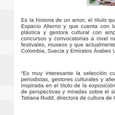
Regionetnoticias / Villarrica ava
Regionetnoticias / Alcaldía de Ca
Es la historia de un amor, el título 
Espacio Alterno y que cuenta con la
calle San Juan de Dios del Centr
plástica y gestora cultural con a
concursos y convocatorias a nivel nac
Regionetnoticias / Pereira avanz
festivales, museos y que actualmente 
Colombia, Suecia y Emiratos Árabes 
Regionetnoticias / Estas son las
Regionetnoticias / Gobernación d
“Es muy interesante la selección cur
ecoeficientes en Marquetalia
periodistas, gestores culturales y al
inspirada en el título de la exposici
Regionetnoticias / Despliegue de 
de perspectivas y miradas sobre el si
terrestre para la posesión presid
Tatiana Rudd, directora de cultura de
Regionetnoticias / Las ayudas té