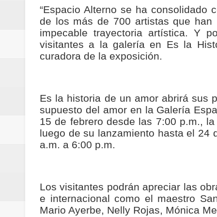
“Espacio Alterno se ha consolidado co
ReGioNetNoticias / RISARALDA / R
de los más de 700 artistas que han 
ReGionetNoticias / DOSQUEBRADA
impecable trayectoria artística. Y 
visitantes a la galería en Es la His
acciones que impactan a más de
curadora de la exposición.
ReGioNetNoticias- MEDELLIN / En 
excedió límites de emisión de g
Es la historia de un amor abrirá sus p
supuesto del amor en la Galería Espac
ReGioNetNoticias / Altas tempera
15 de febrero desde las 7:00 p.m., la
luego de su lanzamiento hasta el 24 
ReGionetNoticias / REPORTE ALE
a.m. a 6:00 p.m.
seguridad para la posesión presi
Regionetnoticias / En solo dos añ
Los visitantes podrán apreciar las obr
e internacional como el maestro San
transferencias prevista para los
Mario Ayerbe, Nelly Rojas, Mónica Meir