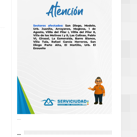
as violencias
tantes por la
n décadas sin
 al Gobierno de
 de la Mujer
...
...