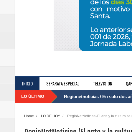
INICIO
SEPARATA ESPECIAL
TELEVISIÓN
QAP
LO ÚLTIMO
Regionetnoticias / El Aeropuerto
....
nocturna de Clic en la ruta Bogot
Home
/
LO DE HOY
/
RegioNetNoticias /El arte y la cultura s
Regionetnoticias / Operacion exi