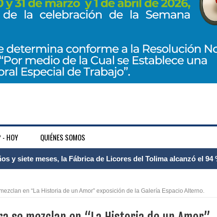
 - HOY
QUIÉNES SOMOS
 Internacional Matecaña fortalece su conectividad con una nueva
á – Pereira
e mezclan en “La Historia de un Amor” exposición de la Galería Espacio Alterno.
tosa del espacio pùblico en Bogotà