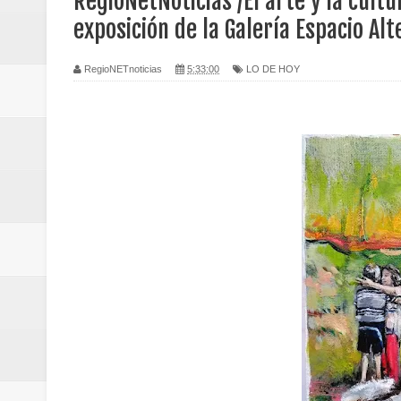
RegioNetNoticias /El arte y la cult
Regionetnoticias / Caldas fortal
exposición de la Galería Espacio Alt
basadas en género
RegioNETnoticias
5:33:00
LO DE HOY
Regionetnoticias / Valle del Cauca
posesión presidencial
Regionetnoticias / La Alcaldía d
atención
Regionetnoticias / Agua potable t
Caldas
Regionetnoticias / Población vul
Vallecaucana