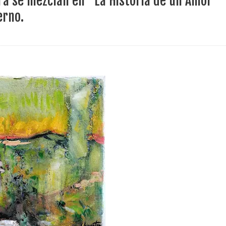
ura se mezclan en “La Historia de un Amor”
ece el Mecanismo Articulador Departamental para el abordaje de l
erno.
 tiene listo su plan de seguridad para recibir delegaciones y visi
e Pereira continúa renovando espacios comunitarios que llevaba
ransforma la vida de 68 estudiantes rurales en Filadelfia gracias
nerable en Tuluá tendrá comedor comunitario gracias al Galardón