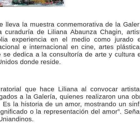
nza hacia una ruta definitiva de reasentamiento
rtagena avanza en trabajos contra las inundaciones con solución 
que lleva la muestra conmemorativa de la Galer
 curaduría de Liliana Abaunza Chagin, artis
o Histórico
mplia experiencia en el medio como jurado 
ional e internacional en cine, artes plástica
a con resultados en salud mental, innovación y paz
se dedica a la consultoría de arte y cultura 
Unidos donde reside.
 millonarias inversiones del Gobierno Matiz en el municipio de S
e Caldas hace seguimiento al avance de la construcción de 400 
atorial que hace Liliana al convocar artista
legados a la Galería, quienes realizaron una ob
ón Es la historia de un amor, mostrando un sinf
seguridad sin precedentes: El Valle y la nación refuerzan seguri
gnificado o la representación del amor”. Seña
encial
 Uniandinos.
cnicas aportaron dignidad a las personas con discapacidad de P