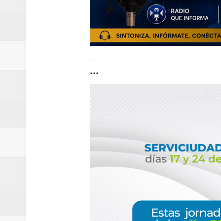
...
...