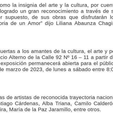
mo la insignia del arte y la cultura, por cuen
isaralda fortalece la preparación de sus municipios frente al r
logrado un gran reconocimiento a través de 
S / Dosquebradas fortalece la respuesta frente a tres Alerta
por supuesto, de sus obras que disfrutarán l
toria de un Amor” dijo Liliana Abaunza Chagi
 20.000 personas
Medellín fue inmovilizado un bus que estaba siendo lavado en l
ases contaminantes
uertas a los amantes de la cultura, el arte y p
io Alterno de la Calle 92 Nº 16 – 11 a partir d
turas ponen en máxima alerta al Tolima
 exposición permanecerá abierta para el públi
de marzo de 2023, de lunes a sábado entre 8:
XANDER MENDEZ ( MIAMI ) Cali se blinda con amplio disposit
dencial
os y siete meses, la Fábrica de Licores del Tolima alcanzó el 94
as de artistas de reconocida trayectoria nacion
tiago Cárdenas, Alba Triana, Camilo Calderó
 4 años de gobierno
a, María de la Paz Jaramillo, entre otros.