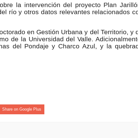
bre la intervención del proyecto Plan Jarilló
isaralda fortalece la preparación de sus municipios frente al r
del río y otros datos relevantes relacionados c
S / Dosquebradas fortalece la respuesta frente a tres Alerta
torado en Gestión Urbana y del Territorio, y 
 20.000 personas
mo de la Universidad del Valle. Adicionalment
gunas del Pondaje y Charco Azul, y la quebra
Medellín fue inmovilizado un bus que estaba siendo lavado en l
ases contaminantes
turas ponen en máxima alerta al Tolima
XANDER MENDEZ ( MIAMI ) Cali se blinda con amplio disposit
dencial
Share on Google Plus
os y siete meses, la Fábrica de Licores del Tolima alcanzó el 94
 4 años de gobierno