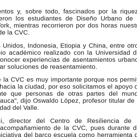
nza hacia una ruta definitiva de reasentamiento
ntos y, sobre todo, fascinados por la rique
ieron los estudiantes de Diseño Urbano de 
rtagena avanza en trabajos contra las inundaciones con solución 
rk, mientras recorrieron por dos horas nuest
de la CVC.
o Histórico
Unidos, Indonesia, Etiopia y China, entre otr
a con resultados en salud mental, innovación y paz
io académico realizado con la Universidad d
 conocer experiencias de asentamientos urban
 millonarias inversiones del Gobierno Matiz en el municipio de S
rar soluciones de reasentamiento.
e Caldas hace seguimiento al avance de la construcción de 400 
de la CVC es muy importante porque nos permi
 hacia la ciudad, por eso solicitamos el apoyo 
nte que personas de otras partes del mun
auca", dijo Oswaldo López, profesor titular de 
seguridad sin precedentes: El Valle y la nación refuerzan seguri
dad del Valle.
encial
, director del Centro de Resiliencia de 
l acompañamiento de la CVC, pues durante d
cnicas aportaron dignidad a las personas con discapacidad de P
iniciativa del barco escuela como herramienta 