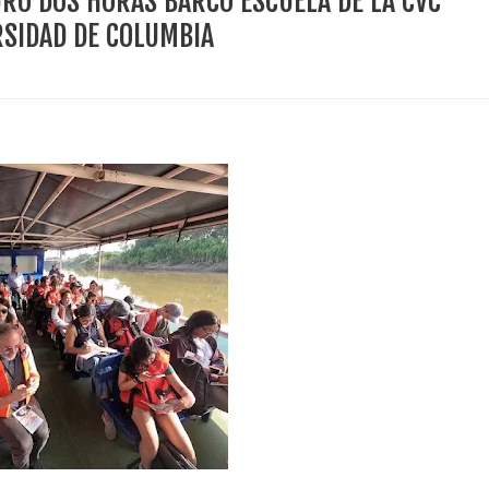
URÓ DOS HORAS BARCO ESCUELA DE LA CVC
ece el Mecanismo Articulador Departamental para el abordaje de l
RSIDAD DE COLUMBIA
 tiene listo su plan de seguridad para recibir delegaciones y visi
e Pereira continúa renovando espacios comunitarios que llevaba
ransforma la vida de 68 estudiantes rurales en Filadelfia gracias
nerable en Tuluá tendrá comedor comunitario gracias al Galardón