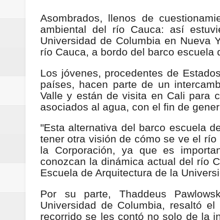
Regionetnoticias / Villarrica ava
Asombrados, llenos de cuestionamie
ambiental del río Cauca: así estuv
Regionetnoticias / Alcaldía de Ca
Universidad de Columbia en Nueva Yo
río Cauca, a bordo del barco escuela 
calle San Juan de Dios del Centr
Los jóvenes, procedentes de Estados 
Regionetnoticias / Pereira avanz
países, hacen parte de un intercamb
Valle y están de visita en Cali para
Regionetnoticias / Estas son las
asociados al agua, con el fin de gene
Regionetnoticias / Gobernación d
"Esta alternativa del barco escuela 
tener otra visión de cómo se ve el río
ecoeficientes en Marquetalia
la Corporación, ya que es importa
conozcan la dinámica actual del río C
Regionetnoticias / Despliegue de 
Escuela de Arquitectura de la Universi
terrestre para la posesión presid
Por su parte, Thaddeus Pawlowski
Universidad de Columbia, resaltó e
Regionetnoticias / Las ayudas té
recorrido se les contó no solo de la 