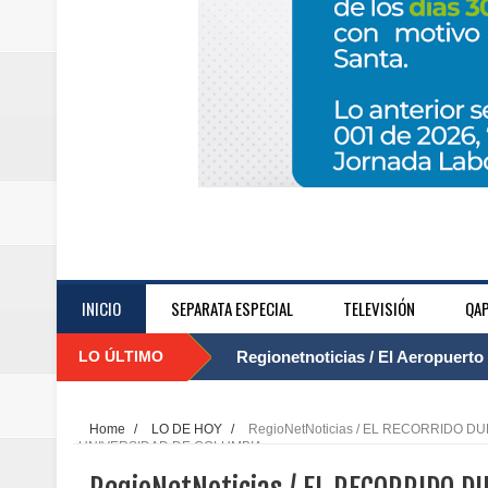
INICIO
SEPARATA ESPECIAL
TELEVISIÓN
QAP
LO ÚLTIMO
Regionetnoticias / El Aeropuerto
....
nocturna de Clic en la ruta Bogot
Home
/
LO DE HOY
/
RegioNetNoticias / EL RECORRIDO 
UNIVERSIDAD DE COLUMBIA
Regionetnoticias / Operacion exi