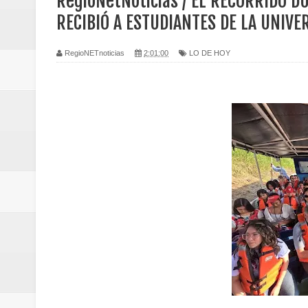
RegioNetNoticias / EL RECORRIDO D
Regionetnoticias / Caldas fortal
RECIBIÓ A ESTUDIANTES DE LA UNIVE
basadas en género
RegioNETnoticias
2:01:00
LO DE HOY
Regionetnoticias / Valle del Cauca
posesión presidencial
Regionetnoticias / La Alcaldía d
atención
Regionetnoticias / Agua potable t
Caldas
Regionetnoticias / Población vul
Vallecaucana