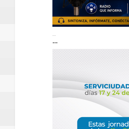
...
...