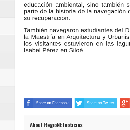
educación ambiental, sino también so
ReGioNetNoticias / RISARALDA / R
parte de la historia de la navegación 
su recuperación.
ReGionetNoticias / DOSQUEBRADA
También navegaron estudiantes del Doc
acciones que impactan a más de
la Maestría en Arquitectura y Urbanis
los visitantes estuvieron en las la
ReGioNetNoticias- MEDELLIN / En 
Isabel Pérez en Siloé.
excedió límites de emisión de g
ReGioNetNoticias / Altas tempera
ReGionetNoticias / REPORTE ALE
seguridad para la posesión presi
Share on Facebook
Share on Twitter
Regionetnoticias / En solo dos añ
transferencias prevista para los
About RegioNETnoticias