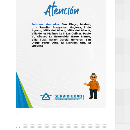
as violencias
tantes por la
n décadas sin
 al Gobierno de
 de la Mujer
...
...