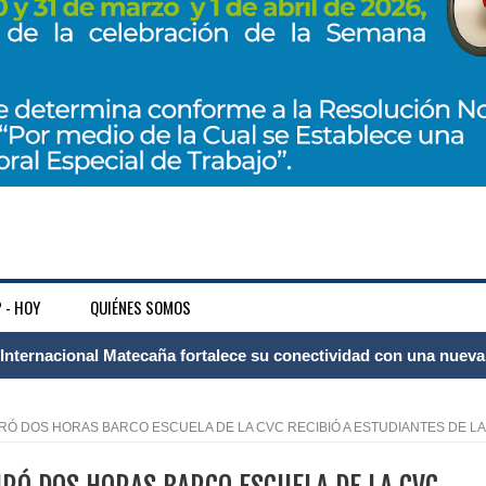
 - HOY
QUIÉNES SOMOS
 Internacional Matecaña fortalece su conectividad con una nueva
á – Pereira
DURÓ DOS HORAS BARCO ESCUELA DE LA CVC RECIBIÓ A ESTUDIANTES DE LA
tosa del espacio pùblico en Bogotà