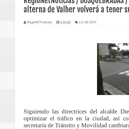
RegioNetNoticias / DOSQUEBRADAS / 
Regionetnoticias / Caldas fortal
alterna de Valher volverá a tener su
basadas en género
RegioNETnoticias
4:44:00
LO DE HOY
Regionetnoticias / Valle del Cauca
posesión presidencial
Regionetnoticias / La Alcaldía d
atención
Regionetnoticias / Agua potable t
Caldas
Regionetnoticias / Población vul
Siguiendo las directrices del alcalde Di
optimizar el tráfico en la ciudad, así 
Vallecaucana
secretaría de Tránsito y Movilidad cambiará