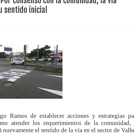
Por consenso con la comunidad, la vía
ece el Mecanismo Articulador Departamental para el abordaje de l
 sentido inicial
 tiene listo su plan de seguridad para recibir delegaciones y visi
e Pereira continúa renovando espacios comunitarios que llevaba
ransforma la vida de 68 estudiantes rurales en Filadelfia gracias
nerable en Tuluá tendrá comedor comunitario gracias al Galardón
ego Ramos de establecer acciones y estrategias pa
como atender los requerimientos de la comunidad, 
 nuevamente el sentido de la vía en el sector de Valhe