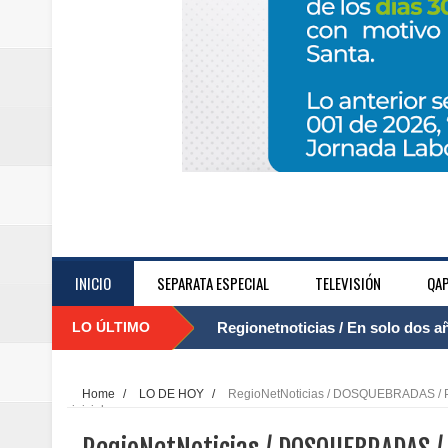
INICIO
SEPARATA ESPECIAL
TELEVISIÓN
QAP
LO ÚLTIMO
Regionetnoticias / El Aeropuerto
....
nocturna de Clic en la ruta Bogot
Home
/
LO DE HOY
/
RegioNetNoticias / DOSQUEBRADAS / Por 
inicial
Regionetnoticias / Operacion exi