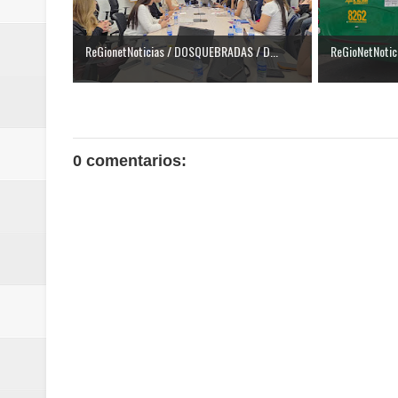
ReGionetNoticias / DOSQUEBRADAS / D...
ReGioNetNotici
0 comentarios: