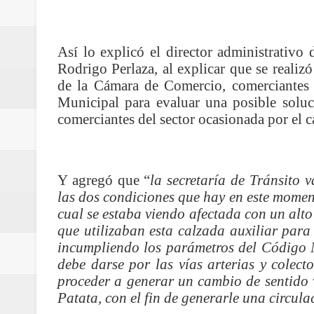
Regionetnoticias / Villarrica ava
Regionetnoticias / Alcaldía de Ca
Así lo explicó el director administrativo 
Rodrigo Perlaza, al explicar que se realiz
calle San Juan de Dios del Centr
de la Cámara de Comercio, comerciantes 
Municipal para evaluar una posible soluc
Regionetnoticias / Pereira avanz
comerciantes del sector ocasionada por el c
Regionetnoticias / Estas son las
Regionetnoticias / Gobernación d
Y agregó que “
la secretaría de Tránsito 
las dos condiciones que hay en este momento
ecoeficientes en Marquetalia
cual se estaba viendo afectada con un al
que utilizaban esta calzada auxiliar para
Regionetnoticias / Despliegue de 
incumpliendo los parámetros del Código N
debe darse por las vías arterias y colect
terrestre para la posesión presid
proceder a generar un cambio de sentido v
Regionetnoticias / Las ayudas té
Patata, con el fin de generarle una circul