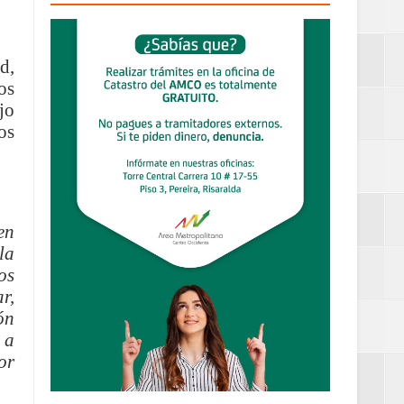
definitiva en la
d,
os
jo
os
an Luis
estufas
en
la
os
r,
dad aérea y
ón
 a
or
ueblo Rico
....