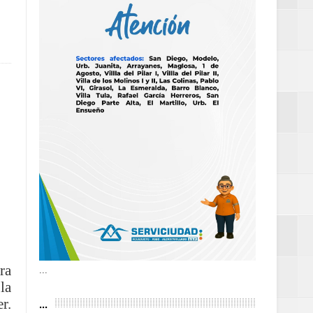
as violencias
tantes por la
n décadas sin
 al Gobierno de
 de la Mujer
ra
...
la
...
r.