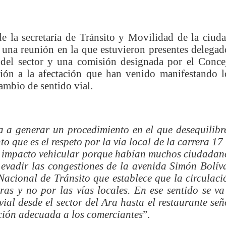
nza hacia una ruta definitiva de reasentamiento
rtagena avanza en trabajos contra las inundaciones con solución 
de la secretaría de Tránsito y Movilidad de la ciuda
ó una reunión en la que estuvieron presentes delegad
o Histórico
del sector y una comisión designada por el Conce
ión a la afectación que han venido manifestando l
a con resultados en salud mental, innovación y paz
ambio de sentido vial.
 millonarias inversiones del Gobierno Matiz en el municipio de S
e Caldas hace seguimiento al avance de la construcción de 400 
va a generar un procedimiento en el que desequilibr
 que es el respeto por la vía local de la carrera 17 
to impacto vehicular porque habían muchos ciudadan
 evadir las congestiones de la avenida Simón Bolíva
seguridad sin precedentes: El Valle y la nación refuerzan seguri
acional de Tránsito que establece que la circulaci
oras y no por las vías locales. En ese sentido se va
encial
ial desde el sector del Ara hasta el restaurante señ
cnicas aportaron dignidad a las personas con discapacidad de P
ación adecuada a los comerciantes
”.