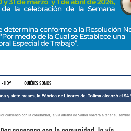
 - HOY
QUIÉNES SOMOS
 Internacional Matecaña fortalece su conectividad con una nueva
á – Pereira
consenso con la comunidad, la vía alterna de Valher volverá a tener su sentido
tosa del espacio pùblico en Bogotà