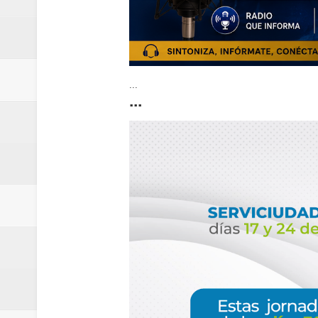
...
...