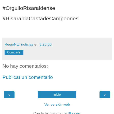
#OrgulloRisaraldense
#RisaraldaCastadeCampeones
RegioNETnoticias
en
3:23:00
Compartir
No hay comentarios:
Publicar un comentario
‹
›
Inicio
Ver versión web
Con la tecnología de
Blogger
.