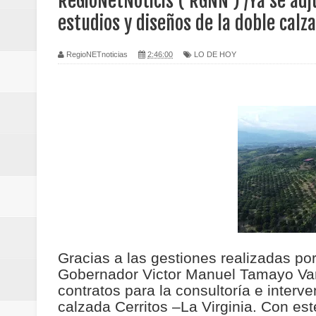
ReGioNetNoticis ( RGNN ) /Ya se adj
Regionetnoticias / Caldas fortal
estudios y diseños de la doble calz
basadas en género
RegioNETnoticias
2:46:00
LO DE HOY
Regionetnoticias / Valle del Cauca
posesión presidencial
Regionetnoticias / La Alcaldía d
atención
Regionetnoticias / Agua potable t
Caldas
Gracias a las gestiones realizadas po
Regionetnoticias / Población vul
Gobernador Victor Manuel Tamayo Varg
contratos para la consultoría e interv
Vallecaucana
calzada Cerritos –La Virginia. Con es