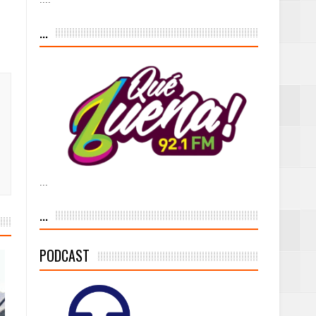
iesgo volcánico
...
s Tempranas con
a vía pública y
...
ivo de
...
PODCAST
 % de la meta de