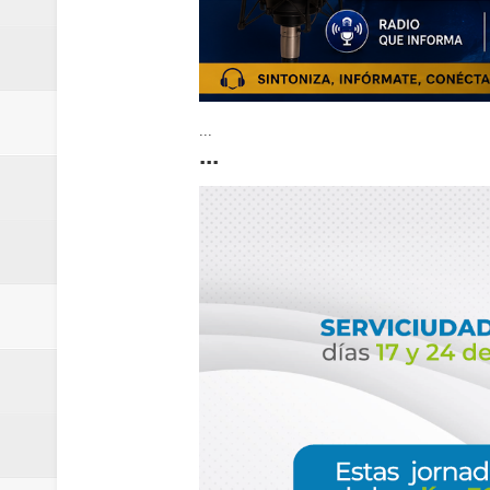
...
...