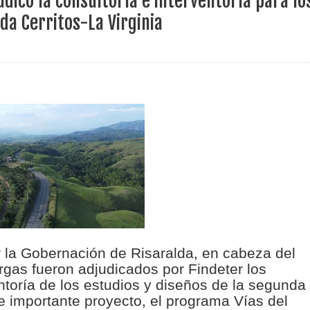
udicó la consultoría e interventoría para lo
ece el Mecanismo Articulador Departamental para el abordaje de l
ada Cerritos-La Virginia
 tiene listo su plan de seguridad para recibir delegaciones y visi
e Pereira continúa renovando espacios comunitarios que llevaba
ransforma la vida de 68 estudiantes rurales en Filadelfia gracias
r la Gobernación de Risaralda, en cabeza del
nerable en Tuluá tendrá comedor comunitario gracias al Galardón
as fueron adjudicados por Findeter los
entoría de los estudios y diseños de la segunda
te importante proyecto, el programa Vías del