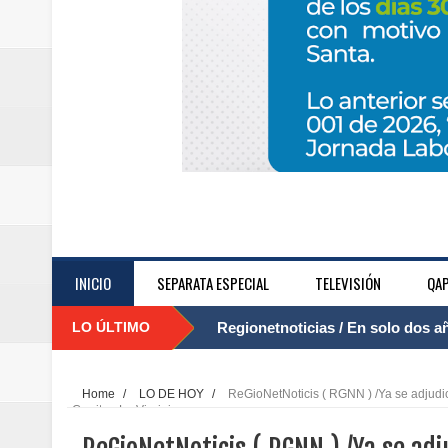
INICIO
SEPARATA ESPECIAL
TELEVISIÓN
QAP
LO ÚLTIMO
Regionetnoticias / El Aeropuerto
....
nocturna de Clic en la ruta Bogot
Home
/
LO DE HOY
/
ReGioNetNoticis ( RGNN ) /Ya se adjudicó
Cerritos-La Virginia
Regionetnoticias / Operacion exi