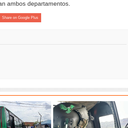
an ambos departamentos.
isaralda fortalece la preparación de sus municipios frente al r
Share on Google Plus
S / Dosquebradas fortalece la respuesta frente a tres Alerta
 20.000 personas
Medellín fue inmovilizado un bus que estaba siendo lavado en l
ases contaminantes
turas ponen en máxima alerta al Tolima
XANDER MENDEZ ( MIAMI ) Cali se blinda con amplio disposit
dencial
os y siete meses, la Fábrica de Licores del Tolima alcanzó el 94
 4 años de gobierno