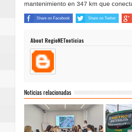
mantenimiento en 347 km que conect
ReGioNetNoticias / RISARALDA / R
Share on Facebook
Share on Twitter
ReGionetNoticias / DOSQUEBRADA
acciones que impactan a más de
About RegioNETnoticias
ReGioNetNoticias- MEDELLIN / En 
excedió límites de emisión de g
ReGioNetNoticias / Altas tempera
ReGionetNoticias / REPORTE ALE
Noticias relacionadas
seguridad para la posesión presi
Regionetnoticias / En solo dos añ
transferencias prevista para los