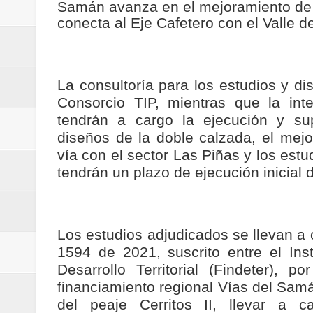
Samán avanza en el mejoramiento de la
Regionetnoticias / Villarrica ava
conecta al Eje Cafetero con el Valle d
Regionetnoticias / Alcaldía de Ca
calle San Juan de Dios del Centr
La consultoría para los estudios y di
Consorcio TIP, mientras que la inte
Regionetnoticias / Pereira avanz
tendrán a cargo la ejecución y sup
diseños de la doble calzada, el mejo
Regionetnoticias / Estas son las
vía con el sector Las Piñas y los estu
Regionetnoticias / Gobernación d
tendrán un plazo de ejecución inicial
ecoeficientes en Marquetalia
Regionetnoticias / Despliegue de 
Los estudios adjudicados se llevan a 
1594 de 2021, suscrito entre el Ins
terrestre para la posesión presid
Desarrollo Territorial (Findeter),
financiamiento regional Vías del Samá
Regionetnoticias / Las ayudas té
del peaje Cerritos II, llevar a 