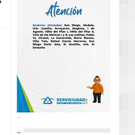
s
as violencias
tantes por la
n décadas sin
 al Gobierno de
 de la Mujer
...
...