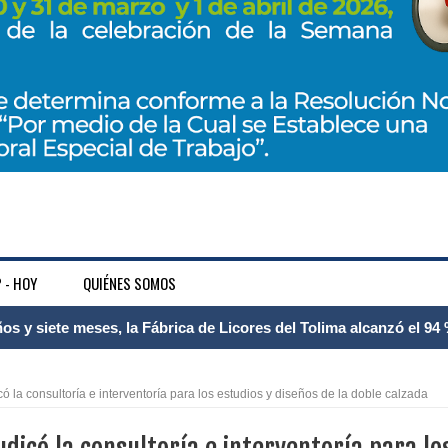
 - HOY
QUIÉNES SOMOS
 Internacional Matecaña fortalece su conectividad con una nueva
á – Pereira
 la consultoría e interventoría para los estudios y diseños de la doble calzada
tosa del espacio pùblico en Bogotà