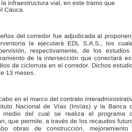
 infraestructura vial, en este tramo que
nza hacia una ruta definitiva de reasentamiento
el Cauca.
rtagena avanza en trabajos contra las inundaciones con solución 
o Histórico
seños del corredor fue adjudicada al proponen
rventoría la ejecutará EDL S.A.S., los cual
a con resultados en salud mental, innovación y paz
ervisión, respectivamente, de los estudios
ramiento de la intersección que conectará es
 millonarias inversiones del Gobierno Matiz en el municipio de S
dios de ciclorruta en el corredor. Dichos estudi
e Caldas hace seguimiento al avance de la construcción de 400 
 de 13 meses.
seguridad sin precedentes: El Valle y la nación refuerzan seguri
cabo en el marco del contrato interadministrati
tituto Nacional de Vías (Invías) y la Banca 
encial
 por medio del cual se realiza el programa 
n, que permite, a través de los recaudos futur
cnicas aportaron dignidad a las personas con discapacidad de P
cabo obras de construcción, mejoramiento