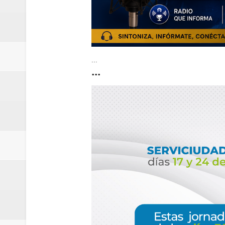
...
...