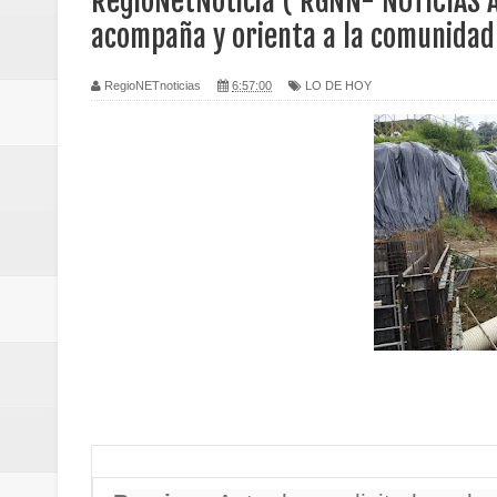
RegioNetNoticia ( RGNN- NOTICIAS A
Regionetnoticias / Caldas fortal
acompaña y orienta a la comunidad 
basadas en género
RegioNETnoticias
6:57:00
LO DE HOY
Regionetnoticias / Valle del Cauca
posesión presidencial
Regionetnoticias / La Alcaldía d
atención
Regionetnoticias / Agua potable t
Caldas
Regionetnoticias / Población vul
Vallecaucana