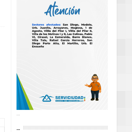
as violencias
tantes por la
n décadas sin
 al Gobierno de
 de la Mujer
...
...