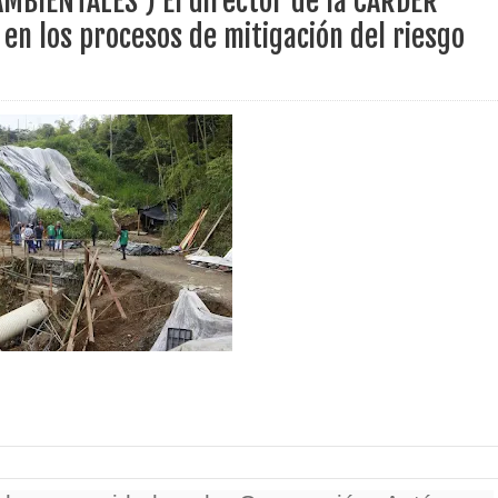
MBIENTALES ) El director de la CARDER
ece el Mecanismo Articulador Departamental para el abordaje de l
en los procesos de mitigación del riesgo
 tiene listo su plan de seguridad para recibir delegaciones y visi
e Pereira continúa renovando espacios comunitarios que llevaba
ransforma la vida de 68 estudiantes rurales en Filadelfia gracias
nerable en Tuluá tendrá comedor comunitario gracias al Galardón