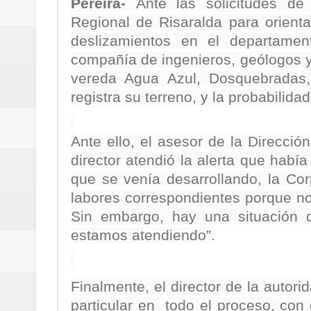
Pereira-
Ante las solicitudes d
Regionetnoticias / Villarrica ava
Regional de Risaralda para orienta
deslizamientos en el departamen
Regionetnoticias / Alcaldía de Ca
compañía de ingenieros, geólogos y 
calle San Juan de Dios del Centr
vereda Agua Azul, Dosquebradas, p
registra su terreno, y la probabilid
Regionetnoticias / Pereira avanz
Regionetnoticias / Estas son las
Ante ello, el asesor de la Direcció
director atendió la alerta que habí
Regionetnoticias / Gobernación d
que se venía desarrollando, la Cor
labores correspondientes porque no
ecoeficientes en Marquetalia
Sin embargo, hay una situación 
Regionetnoticias / Despliegue de 
estamos atendiendo”.
terrestre para la posesión presid
Finalmente, el director de la auto
Regionetnoticias / Las ayudas té
particular en todo el proceso, con 