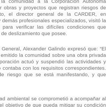
e la comunidad a la Corporación Autónoma
nza hacia una ruta definitiva de reasentamiento
r obras y proyectos que registran riesgos de
to, el director general de la CARDER, en
rtagena avanza en trabajos contra las inundaciones con solución 
demás profesionales especializados, visitó la
o Histórico
ara verificar las difíciles condiciones que
ad de deslizamiento que posee.
a con resultados en salud mental, innovación y paz
 millonarias inversiones del Gobierno Matiz en el municipio de S
n General, Alexander Galindo expresó que: “El
a emitido la comunidad sobre una obra privada
e Caldas hace seguimiento al avance de la construcción de 400 
poración actuó y suspendió las actividades y
 contaba con los requisitos correspondientes.
de riesgo que se está manifestando, y que
seguridad sin precedentes: El Valle y la nación refuerzan seguri
encial
ridad ambiental se comprometió a acompañar al
cnicas aportaron dignidad a las personas con discapacidad de P
el objetivo de que pueda mitigar su condición