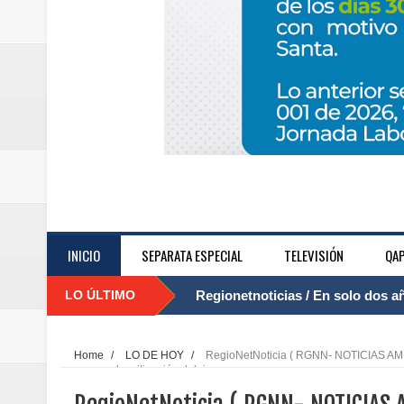
INICIO
SEPARATA ESPECIAL
TELEVISIÓN
QAP
LO ÚLTIMO
Regionetnoticias / El Aeropuerto
....
nocturna de Clic en la ruta Bogot
Home
/
LO DE HOY
/
RegioNetNoticia ( RGNN- NOTICIAS AMB
procesos de mitigación del riesgo
Regionetnoticias / Operacion exi