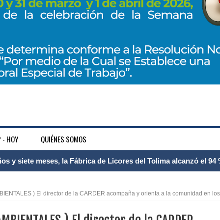
 - HOY
QUIÉNES SOMOS
 Internacional Matecaña fortalece su conectividad con una nueva
á – Pereira
IENTALES ) El director de la CARDER acompaña y orienta a la comunidad en los
tosa del espacio pùblico en Bogotà