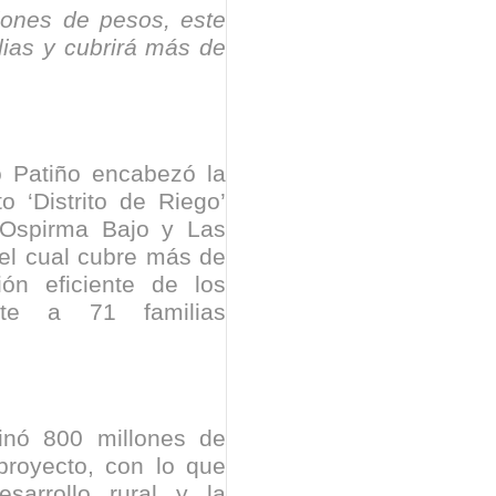
lones de pesos, este
nza hacia una ruta definitiva de reasentamiento
lias y cubrirá más de
rtagena avanza en trabajos contra las inundaciones con solución 
o Histórico
a con resultados en salud mental, innovación y paz
 Patiño encabezó la
o ‘Distrito de Riego’
 millonarias inversiones del Gobierno Matiz en el municipio de S
 Ospirma Bajo y Las
 el cual cubre más de
e Caldas hace seguimiento al avance de la construcción de 400 
ión eficiente de los
ente a 71 familias
seguridad sin precedentes: El Valle y la nación refuerzan seguri
encial
inó 800 millones de
proyecto, con lo que
cnicas aportaron dignidad a las personas con discapacidad de P
sarrollo rural y la