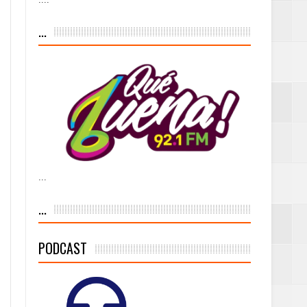
iesgo volcánico
...
s Tempranas con
a vía pública y
...
ivo de
...
PODCAST
 % de la meta de