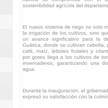
ReGioNetNoticias / RISARALDA / R
sostenibilidad agrícola del departam
ReGionetNoticias / DOSQUEBRADA
acciones que impactan a más de
El nuevo sistema de riego no solo me
la irrigación de los cultivos, sino 
ReGioNetNoticias- MEDELLIN / En 
un avance significativo para la 
Guática, donde se cultivan cebolla, pl
excedió límites de emisión de g
café, maíz, árboles frutales y cilan
por goteo llega a los cultivos de t
ReGioNetNoticias / Altas tempera
invernaderos, garantizando una dis
agua.
ReGionetNoticias / REPORTE ALE
seguridad para la posesión presi
Durante la inauguración, el goberna
Regionetnoticias / En solo dos añ
expresó su satisfacción con la culmi
transferencias prevista para los