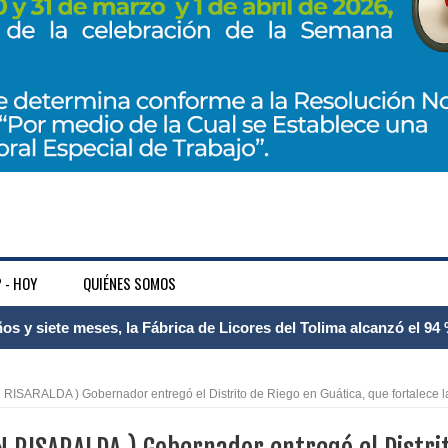
 - HOY
QUIÉNES SOMOS
 Internacional Matecaña fortalece su conectividad con una nueva
á – Pereira
ARALDA ) Gobernador entregó el Distrito de Riego en Guática, que fortalece l
tosa del espacio pùblico en Bogotà