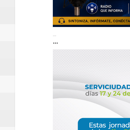
...
...