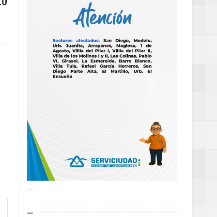
to
as violencias
tantes por la
n décadas sin
 al Gobierno de
 de la Mujer
...
...