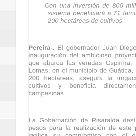
Con una inversión de 800 mil
Regionetnoticias / Villarrica ava
·
sistema beneficiará a 71 fami
Regionetnoticias / Alcaldía de Ca
200 hectáreas de cultivos.
calle San Juan de Dios del Centr
Regionetnoticias / Pereira avanz
Pereira-.
El gobernador Juan Diego
inauguración del ambicioso proyect
Regionetnoticias / Estas son las
que abarca las veredas Ospirma,
Lomas, en el municipio de Guática,
Regionetnoticias / Gobernación d
200 hectáreas, asegura la irrigac
cultivos y beneficia directam
ecoeficientes en Marquetalia
campesinas.
Regionetnoticias / Despliegue de 
terrestre para la posesión presid
La Gobernación de Risaralda dest
pesos para la realización de este 
Regionetnoticias / Las ayudas té
ratifica su compromiso con el de