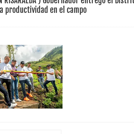
 RISARALDA ) Gobernador entregó el Distri
ece el Mecanismo Articulador Departamental para el abordaje de l
la productividad en el campo
 tiene listo su plan de seguridad para recibir delegaciones y visi
e Pereira continúa renovando espacios comunitarios que llevaba
ransforma la vida de 68 estudiantes rurales en Filadelfia gracias
nerable en Tuluá tendrá comedor comunitario gracias al Galardón