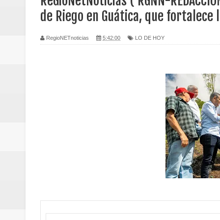
ReGioNetNoticias ( RGNN-REDACCIÓN
Regionetnoticias / Caldas fortal
de Riego en Guática, que fortalece 
basadas en género
RegioNETnoticias
5:42:00
LO DE HOY
Regionetnoticias / Valle del Cauca
posesión presidencial
Regionetnoticias / La Alcaldía d
atención
Regionetnoticias / Agua potable t
Caldas
Regionetnoticias / Población vul
Vallecaucana