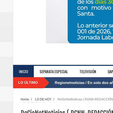
INICIO
SEPARATA ESPECIAL
TELEVISIÓN
QAP
LO ÚLTIMO
Regionetnoticias / El Aeropuerto
....
nocturna de Clic en la ruta Bogot
Home
/
LO DE HOY
/
ReGioNetNoticias ( RGNN-REDACCIÓN RIS
productividad en el campo
Regionetnoticias / Operacion exi