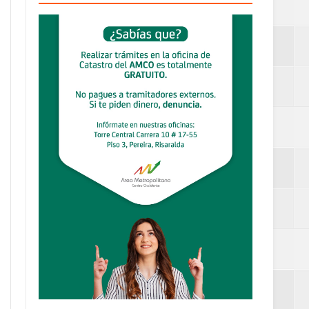
definitiva en la
an Luis
estufas
dad aérea y
ueblo Rico
....