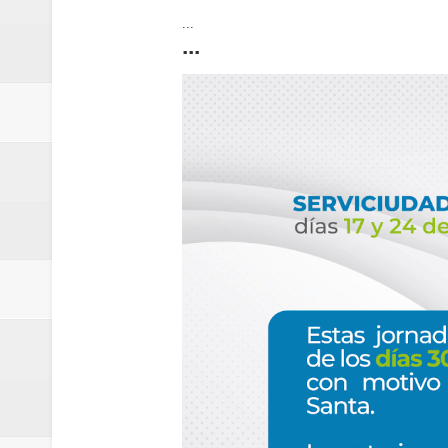
...
...