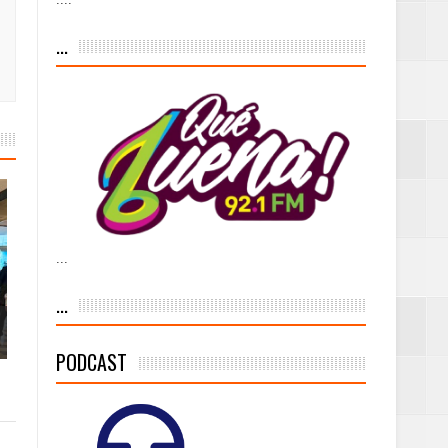
...
as violencias
tantes por la
...
n décadas sin
...
PODCAST