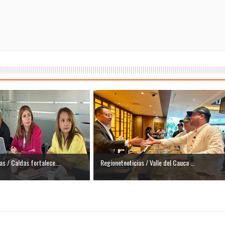
á – Pereira
tosa del espacio pùblico en Bogotà
ece el Mecanismo Articulador Departamental para el abordaje de l
 tiene listo su plan de seguridad para recibir delegaciones y visi
e Pereira continúa renovando espacios comunitarios que llevaba
as / Caldas fortalece...
Regionetnoticias / Valle del Cauca ...