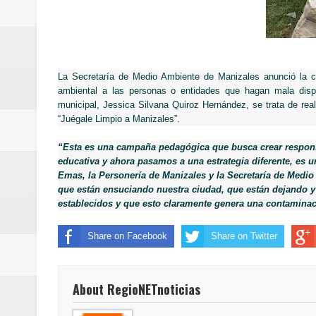
Regionetnoticias / Las ayudas té
Regionetnoticias / DE LOS C
Regionetnoticias / Estudiantes d
La Secretaría de Medio Ambiente de Manizales anunció la cr
ambiental a las personas o entidades que hagan mala disp
municipal, Jessica Silvana Quiroz Hernández, se trata de rea
Regionetnoticias / Asamblea de C
“Juégale Limpio a Manizales”.
saneamiento básico
“Esta es una campaña pedagógica que busca crear respons
educativa y ahora pasamos a una estrategia diferente, es un
Regionetnoticias / REFUERZAN
Emas, la Personería de Manizales y la Secretaría de Medio
que están ensuciando nuestra ciudad, que están dejando y
ReGioNetNoticias / En Pereira C
establecidos y que esto claramente genera una contamina
Regionetnoticias / En solo dos añ
Share on Facebook
Share on Twitter
transferencias prevista para los
About RegioNETnoticias
Regionetnoticias / El Aeropuerto