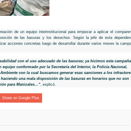
cnicas aportaron dignidad a las personas con discapacidad de P
AFEs DE PEREIRA A GANAR PRIMER LUGAR EN EXPOCAMELLO 
e barranquilla participaron de las pruebas SABER
eación de un equipo interinstitucional para empezar a aplicar el compare
osición de las basuras y los desechos. Según la jefe de esta dependen
lizar acciones concretas luego de desarrollar durante varios meses la camp
aldas aprueba $11.444 millones para impulsar obras de agua pot
abilidad con el uso adecuado de las basuras; ya hicimos esta campaña
 equipo conformado por la Secretaría del Interior, la Policía Nacional,
 PRESENCIA MILITAR EN EL VALLE
 Ambiente con la cual buscamos generar esas sanciones a los infractore
 haciendo una mala disposición de las basuras en horarios que no son
ada peso tiene nombre de obra
ción para Manizales…”
, explicó.
os y siete meses, la Fábrica de Licores del Tolima alcanzó el 94
Share on Google Plus
 4 años de gobierno
 Internacional Matecaña fortalece su conectividad con una nueva