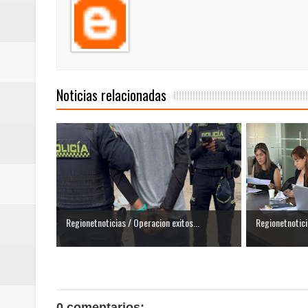
nocturna de Clic en la ruta Bogot
Regionetnoticias / Operacion exi
Regionetnoticias / Caldas fortal
Noticias relacionadas
basadas en género
Regionetnoticias / Valle del Cauca
posesión presidencial
Regionetnoticias / La Alcaldía d
Regionetnoticias / Operacion exitos...
Regionetnotici
atención
0 comentarios: