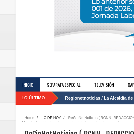
....
INICIO
SEPARATA ESPECIAL
TELEVISIÓN
QAP
LO ÚLTIMO
Regionetnoticias / Agua potable t
Caldas
Home
/
LO DE HOY
/
ReGioNetNoticias ( RGNN- REDACCION M
Alcaldía Municipal creó un equipo interinstitucional para aplicar el
Regionetnoticias / Población vul