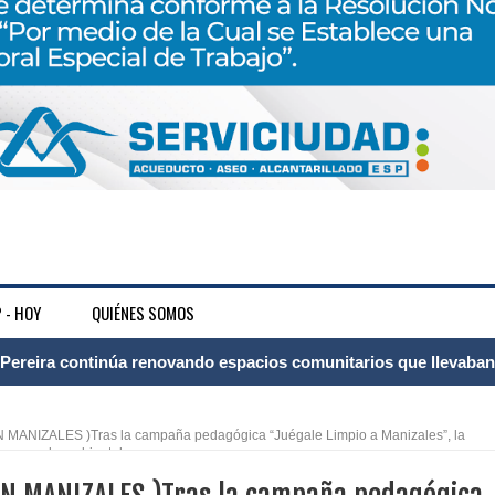
 - HOY
QUIÉNES SOMOS
ransforma la vida de 68 estudiantes rurales en Filadelfia gracias
ANIZALES )Tras la campaña pedagógica “Juégale Limpio a Manizales”, la
 comparendo ambiental
nerable en Tuluá tendrá comedor comunitario gracias al Galardón