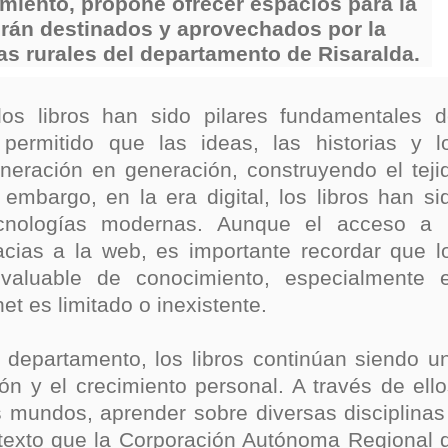
miento, propone ofrecer espacios para la
nza hacia una ruta definitiva de reasentamiento
erán destinados y aprovechados por la
las rurales del departamento de Risaralda.
rtagena avanza en trabajos contra las inundaciones con solución 
o Histórico
 los libros han sido pilares fundamentales d
permitido que las ideas, las historias y l
a con resultados en salud mental, innovación y paz
neración en generación, construyendo el teji
embargo, en la era digital, los libros han si
 millonarias inversiones del Gobierno Matiz en el municipio de S
ecnologías modernas. Aunque el acceso a 
e Caldas hace seguimiento al avance de la construcción de 400 
cias a la web, es importante recordar que l
nvaluable de conocimiento, especialmente 
t es limitado o inexistente.
seguridad sin precedentes: El Valle y la nación refuerzan seguri
departamento, los libros continúan siendo u
encial
n y el crecimiento personal. A través de ello
 mundos, aprender sobre diversas disciplinas
cnicas aportaron dignidad a las personas con discapacidad de P
ntexto que la Corporación Autónoma Regional 