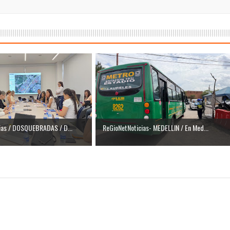
ias / DOSQUEBRADAS / D...
ReGioNetNoticias- MEDELLIN / En Med...