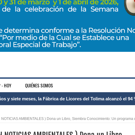
 - HOY
QUIÉNES SOMOS
 Internacional Matecaña fortalece su conectividad con una nueva
á – Pereira
NOTICIAS AMBIENTALES ) Dona un Libro, Siembra Conocimiento: Un programa 
tosa del espacio pùblico en Bogotà