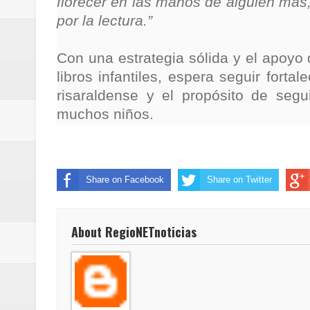
florecer en las manos de alguien más
por la lectura.”
Con una estrategia sólida y el apoy
libros infantiles, espera seguir forta
risaraldense y el propósito de seg
muchos niños.
Share on Facebook
Share on Twitter
About RegioNETnoticias