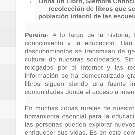
Dona un Libro, Siembra Conoci
Regionetnoticias / Villarrica ava
recolección de libros que s
población infantil de las escue
Regionetnoticias / Alcaldía de Ca
calle San Juan de Dios del Centr
Pereira-
A lo largo de la historia,
conocimiento y la educación. Han 
Regionetnoticias / Pereira avanz
descubrimientos se transmitan de ge
cultural de nuestras sociedades. Sin 
Regionetnoticias / Estas son las
relegados por el internet y las t
Regionetnoticias / Gobernación d
información se ha democratizado gra
libros siguen siendo una fuente i
ecoeficientes en Marquetalia
comunidades donde el acceso a interne
Regionetnoticias / Despliegue de 
En muchas zonas rurales de nuestro 
terrestre para la posesión presid
herramienta esencial para la educació
las personas pueden explorar nuevos
Regionetnoticias / Las ayudas té
enriquecer sus vidas. Es en este co