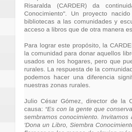
Risaralda (CARDER) da continui
ReGioNetNoticias / RISARALDA / R
Conocimiento". Un proyecto nacido
ReGionetNoticias / DOSQUEBRADA
bibliotecas a las comunidades y esc
acceso a libros que de otra manera es
acciones que impactan a más de
Para lograr este propósito, la CARDER
ReGioNetNoticias- MEDELLIN / En 
la comunidad para donar aquellos lib
excedió límites de emisión de g
usados en los hogares, pero que pu
rurales. La respuesta de la comunidad
ReGioNetNoticias / Altas tempera
podemos hacer una diferencia signi
nuestras zonas rurales.
ReGionetNoticias / REPORTE ALE
seguridad para la posesión presi
Julio César Gómez, director de la 
causa:
“Es con la gente que conserv
Regionetnoticias / En solo dos añ
sembramos conocimiento. Invitamos a
'Dona un Libro, Siembra Conocimient
transferencias prevista para los