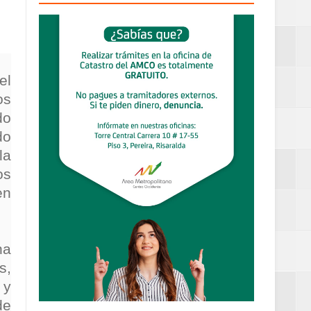
definitiva en la
el
os
do
do
an Luis
la
estufas
os
en
dad aérea y
na
s,
 y
ueblo Rico
de
....