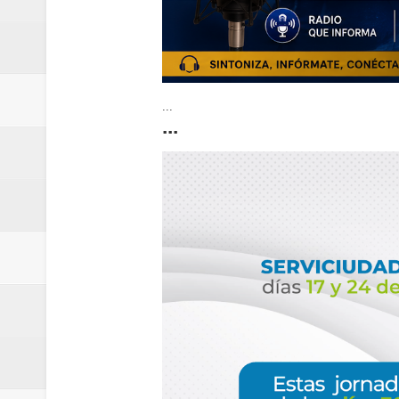
...
...