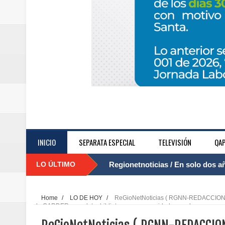
INICIO
SEPARATA ESPECIAL
TELEVISIÓN
QAP
LO ÚLTIMO
Regionetnoticias / El Aeropuerto
....
nocturna de Clic en la ruta Bogot
Home
/
LO DE HOY
/
ReGioNetNoticias ( RGNN-REDACCION 
la CARDER para dotar bibliotecas en comunidades rurales
Regionetnoticias / Operacion exi