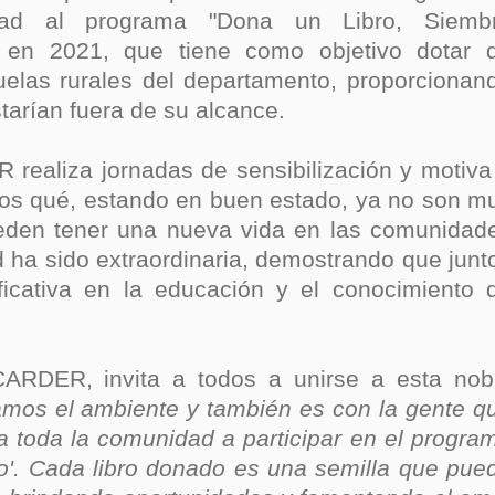
dad al programa "Dona un Libro, Siemb
isaralda fortalece la preparación de sus municipios frente al r
 en 2021, que tiene como objetivo dotar 
S / Dosquebradas fortalece la respuesta frente a tres Alerta
uelas rurales del departamento, proporcionan
tarían fuera de su alcance.
 20.000 personas
 realiza jornadas de sensibilización y motiva
Medellín fue inmovilizado un bus que estaba siendo lavado en l
ros qué, estando en buen estado, ya no son m
ases contaminantes
eden tener una nueva vida en las comunidad
 ha sido extraordinaria, demostrando que junt
turas ponen en máxima alerta al Tolima
ficativa en la educación y el conocimiento 
XANDER MENDEZ ( MIAMI ) Cali se blinda con amplio disposit
dencial
CARDER, invita a todos a unirse a esta nob
amos el ambiente y también es con la gente q
os y siete meses, la Fábrica de Licores del Tolima alcanzó el 94
 toda la comunidad a participar en el progra
o'. Cada libro donado es una semilla que pue
 4 años de gobierno