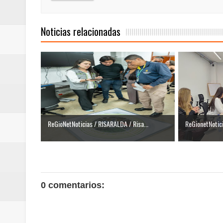
Noticias relacionadas
ReGioNetNoticias / RISARALDA / Risa...
ReGionetNotic
0 comentarios: