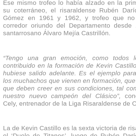
Ese mismo trofeo lo había alzado en la prim
su coterráneo, el risaraldense Rubén Darío 
Gómez en 1961 y 1962, y trofeo que no
corredor oriundo del Departamento desde
santarrosano Álvaro Mejía Castrillón.
“Tengo una gran emoción, como todos 
contribuido en la formación de Kevin Castill
hubiese salido adelante. Es el ejemplo para
los muchachos que vienen en formación, que 
que deben creer en sus condiciones, tal co
nuestro nuevo campeón del Clásico”,
con
Cely, entrenador de la Liga Risaraldense de C
La de Kevin Castillo es la sexta victoria de r
el ‘Duelo de Titanes’, luego de Rubén Da