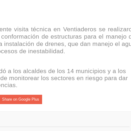
isaralda fortalece la preparación de sus municipios frente al r
S / Dosquebradas fortalece la respuesta frente a tres Alerta
iente visita técnica en Ventiaderos se realizar
 20.000 personas
a conformación de estructuras para el manejo 
a instalación de drenes, que dan manejo el ag
Medellín fue inmovilizado un bus que estaba siendo lavado en l
rocesos de inestabilidad.
ases contaminantes
ó a los alcaldes de los 14 municipios y a los
turas ponen en máxima alerta al Tolima
de monitorear los sectores en riesgo para dar
ncias.
XANDER MENDEZ ( MIAMI ) Cali se blinda con amplio disposit
dencial
Share on Google Plus
os y siete meses, la Fábrica de Licores del Tolima alcanzó el 94
 4 años de gobierno