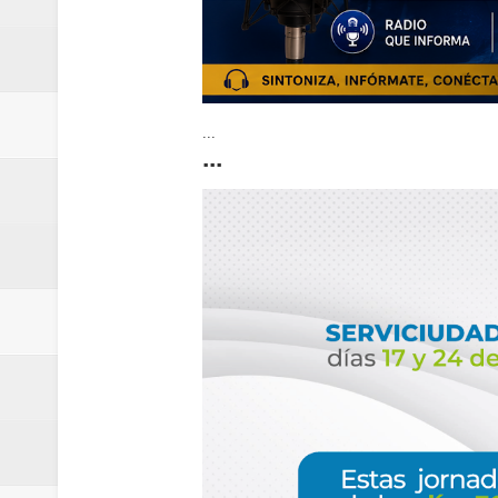
...
...