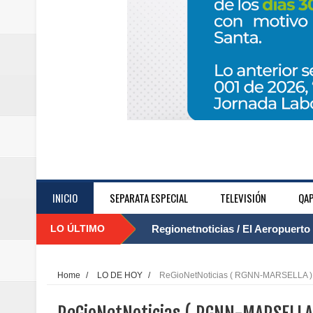
INICIO
SEPARATA ESPECIAL
TELEVISIÓN
QAP
LO ÚLTIMO
Regionetnoticias / El Aeropuerto
....
nocturna de Clic en la ruta Bogot
Home
/
LO DE HOY
/
ReGioNetNoticias ( RGNN-MARSELLA ) Ob
Regionetnoticias / Operacion exi