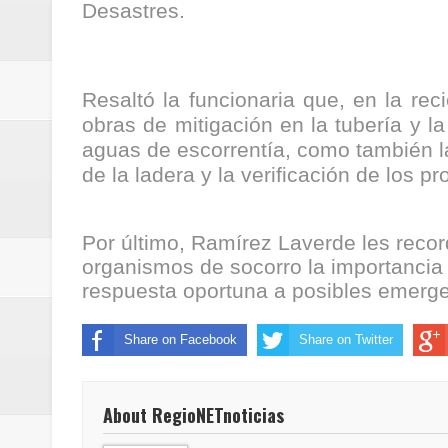
Desastres.
ReGioNetNoticias / RISARALDA / R
ReGionetNoticias / DOSQUEBRADA
Resaltó la funcionaria que, en la rec
acciones que impactan a más de
obras de mitigación en la tubería y l
aguas de escorrentía, como también l
ReGioNetNoticias- MEDELLIN / En 
de la ladera y la verificación de los p
excedió límites de emisión de g
Por último, Ramírez Laverde les record
ReGioNetNoticias / Altas tempera
organismos de socorro la importancia 
respuesta oportuna a posibles emerge
ReGionetNoticias / REPORTE ALE
seguridad para la posesión presi
Share on Facebook
Share on Twitter
Regionetnoticias / En solo dos añ
About RegioNETnoticias
transferencias prevista para los