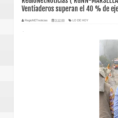
ReGioNetNoticias ( RGNN-MARSELLA 
Regionetnoticias / Caldas fortal
Ventiaderos superan el 40 % de ej
basadas en género
RegioNETnoticias
3:12:00
LO DE HOY
Regionetnoticias / Valle del Cauca
·
posesión presidencial
Regionetnoticias / La Alcaldía d
atención
Regionetnoticias / Agua potable t
Caldas
Regionetnoticias / Población vul
Vallecaucana