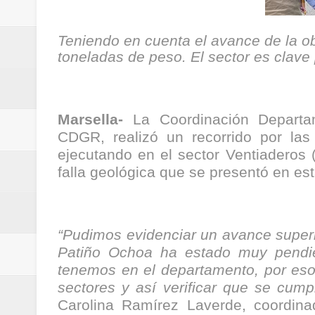
Regionetnoticias / Villarrica ava
Teniendo en cuenta el avance de la ob
Regionetnoticias / Alcaldía de Ca
toneladas de peso. El sector es clave 
calle San Juan de Dios del Centr
Regionetnoticias / Pereira avanz
Marsella-
La Coordinación Departam
CDGR, realizó un recorrido por las
Regionetnoticias / Estas son las
ejecutando en el sector Ventiaderos (
falla geológica que se presentó en es
Regionetnoticias / Gobernación d
ecoeficientes en Marquetalia
“Pudimos evidenciar un avance superi
Regionetnoticias / Despliegue de 
Patiño Ochoa ha estado muy pendie
terrestre para la posesión presid
tenemos en el departamento, por eso
sectores y así verificar que se cum
Regionetnoticias / Las ayudas té
Carolina Ramírez Laverde, coordin