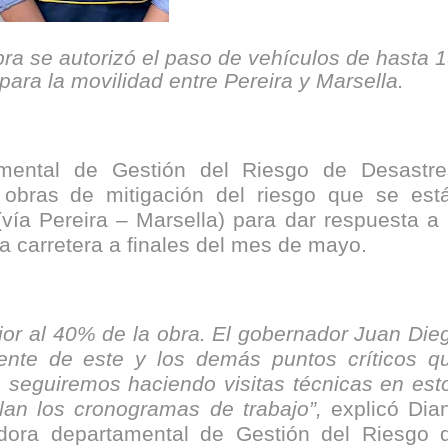
nza hacia una ruta definitiva de reasentamiento
ra se autorizó el paso de vehículos de hasta 
rtagena avanza en trabajos contra las inundaciones con solución 
para la movilidad entre Pereira y Marsella.
o Histórico
a con resultados en salud mental, innovación y paz
ental de Gestión del Riesgo de Desastre
 obras de mitigación del riesgo que se est
 millonarias inversiones del Gobierno Matiz en el municipio de S
vía Pereira – Marsella) para dar respuesta a 
ta carretera a finales del mes de mayo.
e Caldas hace seguimiento al avance de la construcción de 400 
or al 40% de la obra. El gobernador Juan Die
seguridad sin precedentes: El Valle y la nación refuerzan seguri
nte de este y los demás puntos críticos q
encial
 seguiremos haciendo visitas técnicas en est
plan los cronogramas de trabajo”,
explicó Dia
cnicas aportaron dignidad a las personas con discapacidad de P
adora departamental de Gestión del Riesgo 