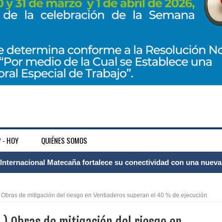
 - HOY
QUIÉNES SOMOS
 Internacional Matecaña fortalece su conectividad con una nueva
á – Pereira
ras de mitigación del riesgo en Ventiaderos superan el 40 % de ejecución
tosa del espacio pùblico en Bogotà