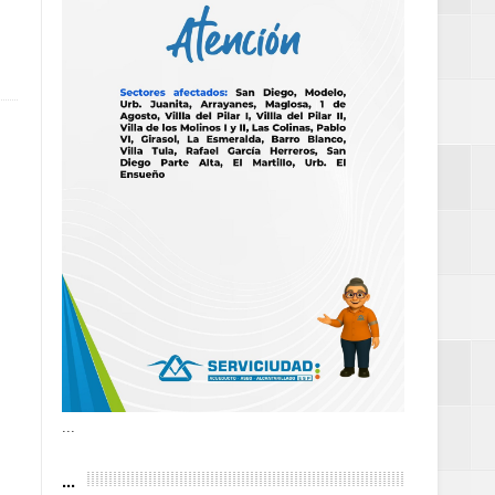
as violencias
tantes por la
n décadas sin
 al Gobierno de
 de la Mujer
...
...