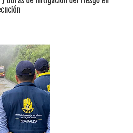
) Obras de mitigación del riesgo en
ece el Mecanismo Articulador Departamental para el abordaje de l
ecución
 tiene listo su plan de seguridad para recibir delegaciones y visi
e Pereira continúa renovando espacios comunitarios que llevaba
ransforma la vida de 68 estudiantes rurales en Filadelfia gracias
nerable en Tuluá tendrá comedor comunitario gracias al Galardón