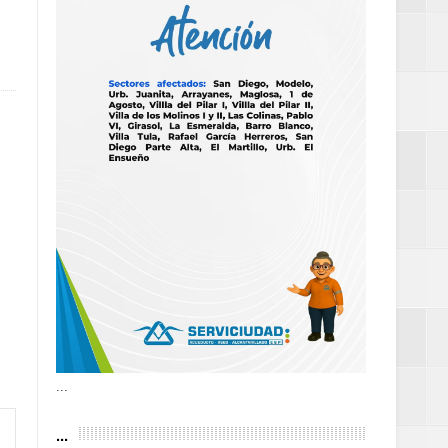
as violencias
tantes por la
n décadas sin
 al Gobierno de
 de la Mujer
...
...