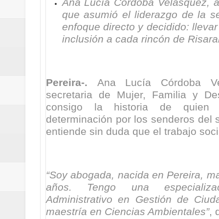
Ana Lucía Córdoba Velásquez, 
Regionetnoticias / Villarrica ava
que asumió el liderazgo de la se
enfoque directo y decidido: lleva
Regionetnoticias / Alcaldía de Ca
inclusión a cada rincón de Risara
calle San Juan de Dios del Centr
Regionetnoticias / Pereira avanz
Pereira-.
Ana Lucía Córdoba Vel
secretaria de Mujer, Familia y Des
Regionetnoticias / Estas son las
consigo la historia de quie
determinación por los senderos del s
Regionetnoticias / Gobernación d
entiende sin duda que el trabajo soci
ecoeficientes en Marquetalia
Regionetnoticias / Despliegue de 
“Soy abogada, nacida en Pereira, m
terrestre para la posesión presid
años. Tengo una especializ
Administrativo en Gestión de Ciuda
Regionetnoticias / Las ayudas té
maestría en Ciencias Ambientales”
, 