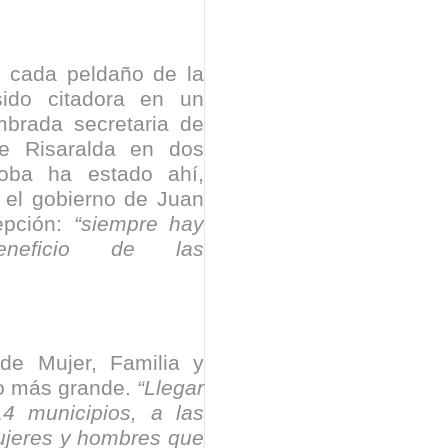
isaralda fortalece la preparación de sus municipios frente al r
S / Dosquebradas fortalece la respuesta frente a tres Alerta
o cada peldaño de la
sido citadora en un
 20.000 personas
mbrada secretaria de
de Risaralda en dos
Medellín fue inmovilizado un bus que estaba siendo lavado en l
doba ha estado ahí,
 el gobierno de Juan
ases contaminantes
epción:
“siempre hay
turas ponen en máxima alerta al Tolima
eficio de las
XANDER MENDEZ ( MIAMI ) Cali se blinda con amplio disposit
dencial
 de Mujer, Familia y
os y siete meses, la Fábrica de Licores del Tolima alcanzó el 94
Uno más grande.
“Llegar
4 municipios, a las
 4 años de gobierno
ujeres y hombres que