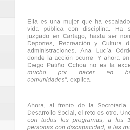
ReGioNetNoticias / RISARALDA / R
ReGionetNoticias / DOSQUEBRADA
Ella es una mujer que ha escalad
vida pública con disciplina. Ha 
acciones que impactan a más de
juzgado en Cartago, hasta ser no
Deportes, Recreación y Cultura 
ReGioNetNoticias- MEDELLIN / En 
administraciones. Ana Lucía Cór
donde la acción ocurre. Y ahora en
excedió límites de emisión de g
Diego Patiño Ochoa no es la exc
ReGioNetNoticias / Altas tempera
mucho por hacer en ben
comunidades”,
explica.
ReGionetNoticias / REPORTE ALE
seguridad para la posesión presi
Ahora, al frente de la Secretaría
Regionetnoticias / En solo dos añ
Desarrollo Social, el reto es otro. 
con todos los programas, a los 1
transferencias prevista para los
personas con discapacidad, a las m