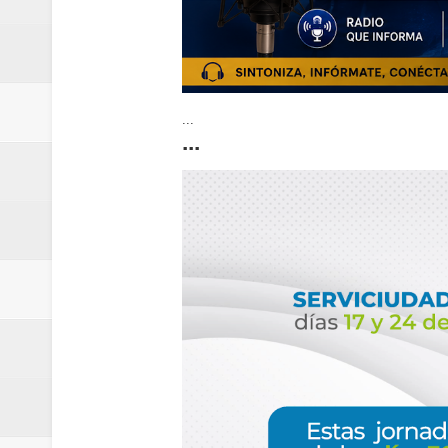
...
...