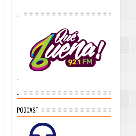
iesgo volcánico
...
s Tempranas con
a vía pública y
...
ivo de
...
PODCAST
 % de la meta de