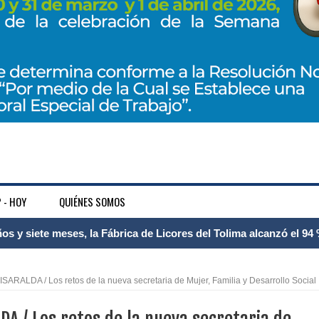
 - HOY
QUIÉNES SOMOS
 Internacional Matecaña fortalece su conectividad con una nueva
á – Pereira
ARALDA / Los retos de la nueva secretaria de Mujer, Familia y Desarrollo Social
tosa del espacio pùblico en Bogotà