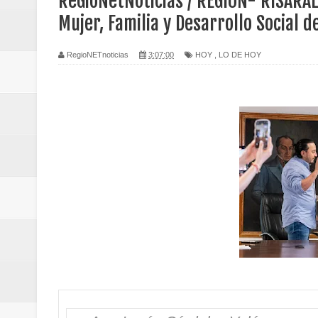
ReGioNetNoticias / REGION- RISARAL
Regionetnoticias / Caldas fortal
Mujer, Familia y Desarrollo Social 
basadas en género
RegioNETnoticias
3:07:00
HOY
,
LO DE HOY
Regionetnoticias / Valle del Cauca
posesión presidencial
Regionetnoticias / La Alcaldía d
atención
Regionetnoticias / Agua potable t
Caldas
Regionetnoticias / Población vul
Vallecaucana