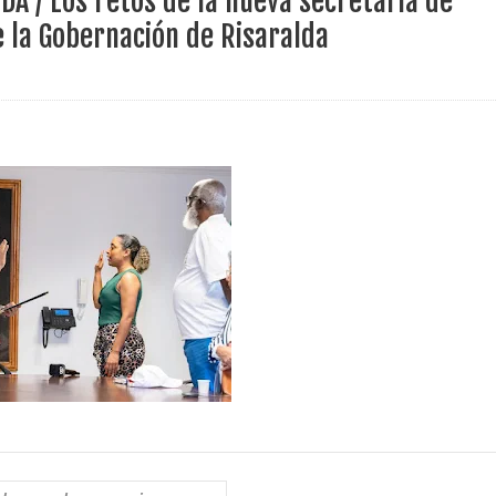
DA / Los retos de la nueva secretaria de
ece el Mecanismo Articulador Departamental para el abordaje de l
de la Gobernación de Risaralda
 tiene listo su plan de seguridad para recibir delegaciones y visi
e Pereira continúa renovando espacios comunitarios que llevaba
ransforma la vida de 68 estudiantes rurales en Filadelfia gracias
nerable en Tuluá tendrá comedor comunitario gracias al Galardón