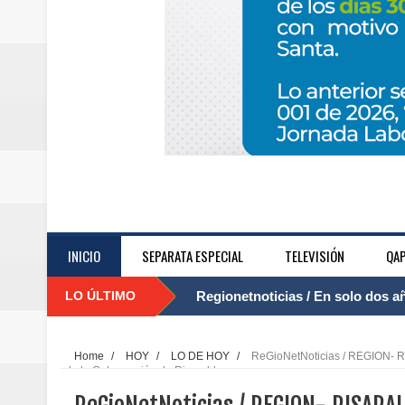
INICIO
SEPARATA ESPECIAL
TELEVISIÓN
QAP
LO ÚLTIMO
Regionetnoticias / El Aeropuerto
....
nocturna de Clic en la ruta Bogot
Home
/
HOY
/
LO DE HOY
/
ReGioNetNoticias / REGION- RIS
de la Gobernación de Risaralda
Regionetnoticias / Operacion exi