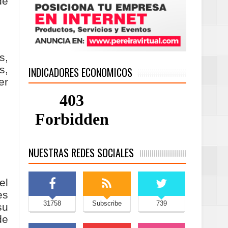
de
s,
s,
INDICADORES ECONOMICOS
er
NUESTRAS REDES SOCIALES
el
es
31758
Subscribe
739
su
de