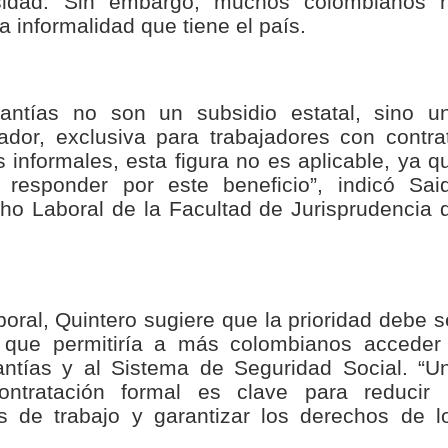
idad. Sin embargo, muchos colombianos 
nza hacia una ruta definitiva de reasentamiento
ta informalidad que tiene el país.
rtagena avanza en trabajos contra las inundaciones con solución 
o Histórico
santías no son un subsidio estatal, sino u
ador, exclusiva para trabajadores con contra
a con resultados en salud mental, innovación y paz
s informales, esta figura no es aplicable, ya q
esponder por este beneficio”, indicó Sai
 millonarias inversiones del Gobierno Matiz en el municipio de S
cho Laboral de la Facultad de Jurisprudencia 
e Caldas hace seguimiento al avance de la construcción de 400 
boral, Quintero sugiere que la prioridad debe s
seguridad sin precedentes: El Valle y la nación refuerzan seguri
o que permitiría a más colombianos acceder
antías y al Sistema de Seguridad Social. “U
encial
ntratación formal es clave para reducir 
es de trabajo y garantizar los derechos de l
cnicas aportaron dignidad a las personas con discapacidad de P