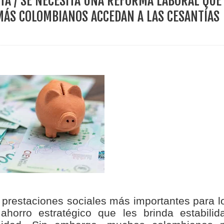
OTÁ / SE NECESITA UNA REFORMA LABORAL QUE
ece el Mecanismo Articulador Departamental para el abordaje de l
MÁS COLOMBIANOS ACCEDAN A LAS CESANTÍAS
 tiene listo su plan de seguridad para recibir delegaciones y visi
e Pereira continúa renovando espacios comunitarios que llevaba
ransforma la vida de 68 estudiantes rurales en Filadelfia gracias
nerable en Tuluá tendrá comedor comunitario gracias al Galardón
 prestaciones sociales más importantes para l
horro estratégico que les brinda estabilid