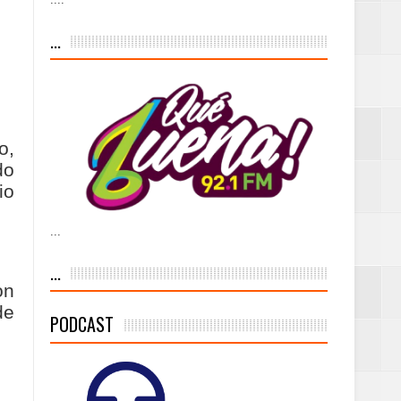
iesgo volcánico
...
s Tempranas con
a vía pública y
o,
do
io
...
ivo de
...
on
de
PODCAST
 % de la meta de