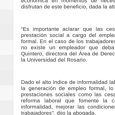
económica en momentos de neces
Regionetnoticias / Villarrica ava
disfrutan de este beneficio, dada la al
Regionetnoticias / Alcaldía de Ca
calle San Juan de Dios del Centr
“Es importante aclarar que las ce
prestación social a cargo del emple
Regionetnoticias / Pereira avanz
formal. En el caso de los trabajadore
no existe un empleador que deba r
Regionetnoticias / Estas son las
Quintero, directora del Área de Dere
la Universidad del Rosario.
Regionetnoticias / Gobernación d
ecoeficientes en Marquetalia
Dado el alto índice de informalidad la
Regionetnoticias / Despliegue de 
la generación de empleo formal, l
prestaciones sociales como las ces
terrestre para la posesión presid
reforma laboral que fomente la co
informalidad, mejorar las condicion
Regionetnoticias / Las ayudas té
trabajadores”, dijo la abogada.