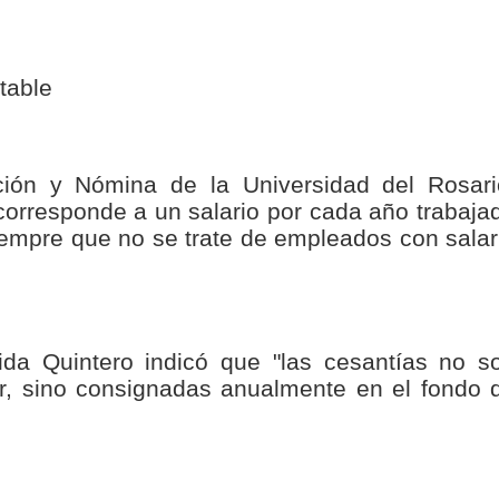
isaralda fortalece la preparación de sus municipios frente al r
S / Dosquebradas fortalece la respuesta frente a tres Alerta
table
 20.000 personas
Medellín fue inmovilizado un bus que estaba siendo lavado en l
ción y Nómina de la Universidad del Rosari
 corresponde a un salario por cada año trabaja
ases contaminantes
siempre que no se trate de empleados con salar
turas ponen en máxima alerta al Tolima
XANDER MENDEZ ( MIAMI ) Cali se blinda con amplio disposit
ida Quintero indicó que "las cesantías no s
dencial
or, sino consignadas anualmente en el fondo 
os y siete meses, la Fábrica de Licores del Tolima alcanzó el 94
 4 años de gobierno