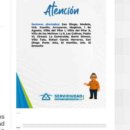
as violencias
tantes por la
n décadas sin
 al Gobierno de
 de la Mujer
...
os
ad
...