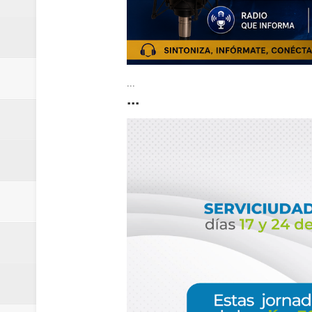
...
...