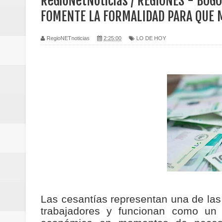
ReGioNetNoticias / REGIONES - BOG
Regionetnoticias / Caldas fortal
FOMENTE LA FORMALIDAD PARA QUE 
basadas en género
RegioNETnoticias
2:25:00
LO DE HOY
Regionetnoticias / Valle del Cauca
posesión presidencial
Regionetnoticias / La Alcaldía d
atención
Regionetnoticias / Agua potable t
Caldas
Regionetnoticias / Población vul
Las cesantías representan una de las
Vallecaucana
trabajadores y funcionan como un a