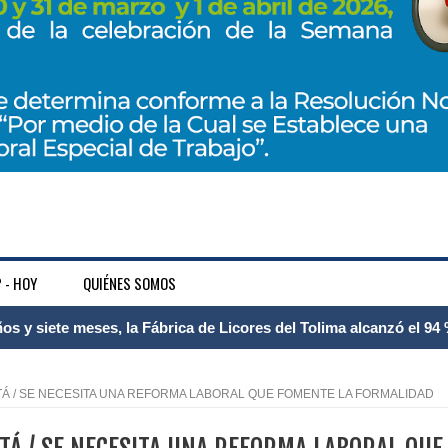
 - HOY
QUIÉNES SOMOS
 Internacional Matecaña fortalece su conectividad con una nueva
á – Pereira
GOTÁ / SE NECESITA UNA REFORMA LABORAL QUE FOMENTE LA FORMALIDAD
tosa del espacio pùblico en Bogotà