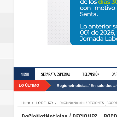
INICIO
SEPARATA ESPECIAL
TELEVISIÓN
QAP
LO ÚLTIMO
Regionetnoticias / El Aeropuerto
....
nocturna de Clic en la ruta Bogot
Home
/
LO DE HOY
/
ReGioNetNoticias / REGIONES - BO
PARA QUE MÁS COLOMBIANOS ACCEDAN A LAS CESANTÍAS
Regionetnoticias / Operacion exi