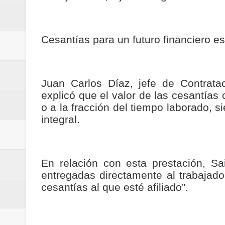
ReGioNetNoticias / RISARALDA / R
ReGionetNoticias / DOSQUEBRADA
Cesantías para un futuro financiero es
acciones que impactan a más de
ReGioNetNoticias- MEDELLIN / En 
Juan Carlos Díaz, jefe de Contrata
explicó que el valor de las cesantías
excedió límites de emisión de g
o a la fracción del tiempo laborado, 
integral.
ReGioNetNoticias / Altas tempera
ReGionetNoticias / REPORTE ALE
En relación con esta prestación, Sa
seguridad para la posesión presi
entregadas directamente al trabajad
cesantías al que esté afiliado”.
Regionetnoticias / En solo dos añ
transferencias prevista para los