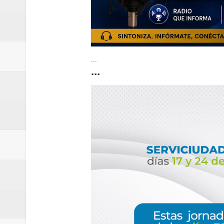
...
...