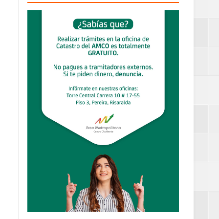
definitiva en la
an Luis
estufas
dad aérea y
ueblo Rico
....