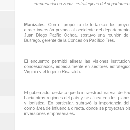
empresarial en zonas estratégicas del departament
Regionetnoticias / Villarrica ava
Regionetnoticias / Alcaldía de Ca
Manizales-
Con el propósito de fortalecer los proyect
atraer inversión privada al occidente del departamento
calle San Juan de Dios del Centr
Juan Diego Patiño Ochoa, sostuvo una reunión de 
Buitrago, gerente de la Concesión Pacífico Tres.
Regionetnoticias / Pereira avanz
Regionetnoticias / Estas son las
El encuentro permitió alinear las visiones instituci
concesionados, especialmente en sectores estratégico
Regionetnoticias / Gobernación d
Virginia y el Ingenio Risaralda.
ecoeficientes en Marquetalia
El gobernador destacó que la infraestructura vial de Pací
Regionetnoticias / Despliegue de 
hacia otras regiones del país y se alinea con los planes
y logística. En particular, subrayó la importancia d
como área de influencia directa, donde se proyectan pl
terrestre para la posesión presid
inversiones empresariales.
Regionetnoticias / Las ayudas té