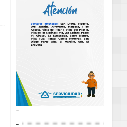
’
as violencias
tantes por la
n décadas sin
 al Gobierno de
 de la Mujer
...
...