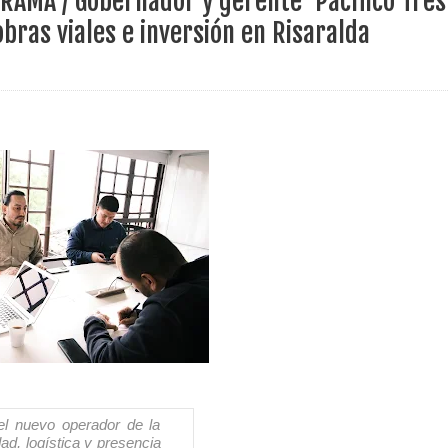
RAMA / Gobernador y gerente ‘Pacífico Tres
ece el Mecanismo Articulador Departamental para el abordaje de l
bras viales e inversión en Risaralda
 tiene listo su plan de seguridad para recibir delegaciones y visi
e Pereira continúa renovando espacios comunitarios que llevaba
ransforma la vida de 68 estudiantes rurales en Filadelfia gracias
nerable en Tuluá tendrá comedor comunitario gracias al Galardón
el nuevo operador de la
dad, logística y presencia