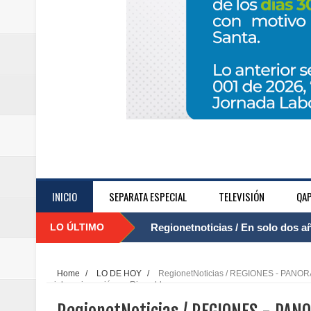
INICIO
SEPARATA ESPECIAL
TELEVISIÓN
QAP
LO ÚLTIMO
Regionetnoticias / El Aeropuerto
....
nocturna de Clic en la ruta Bogot
Home
/
LO DE HOY
/
RegionetNoticias / REGIONES - PANORAMA
viales e inversión en Risaralda
Regionetnoticias / Operacion exi