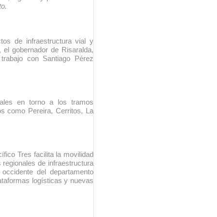
o.
nza hacia una ruta definitiva de reasentamiento
rtagena avanza en trabajos contra las inundaciones con solución 
os de infraestructura vial y
, el gobernador de Risaralda,
o Histórico
trabajo con Santiago Pérez
a con resultados en salud mental, innovación y paz
 millonarias inversiones del Gobierno Matiz en el municipio de S
onales en torno a los tramos
s como Pereira, Cerritos, La
e Caldas hace seguimiento al avance de la construcción de 400 
fico Tres facilita la movilidad
seguridad sin precedentes: El Valle y la nación refuerzan seguri
 regionales de infraestructura
el occidente del departamento
ataformas logísticas y nuevas
encial
cnicas aportaron dignidad a las personas con discapacidad de P