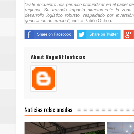
“Este encuentro nos permitió profundizar en el papel d
ReGioNetNoticias / RISARALDA / R
regional. Su trazado impacta directamente la zon
desarrollo logístico robusto, respaldado por inversi
ReGionetNoticias / DOSQUEBRADA
generación de empleo”,
indicó Patiño Ochoa.
acciones que impactan a más de
Share on Facebook
Share on Twitter
ReGioNetNoticias- MEDELLIN / En 
About RegioNETnoticias
excedió límites de emisión de g
ReGioNetNoticias / Altas tempera
ReGionetNoticias / REPORTE ALE
seguridad para la posesión presi
Noticias relacionadas
Regionetnoticias / En solo dos añ
transferencias prevista para los