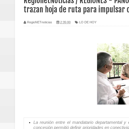
RegionetNoticias / REGIONES - PANO
Regionetnoticias / Caldas fortal
trazan hoja de ruta para impulsar o
basadas en género
RegioNETnoticias
2:35:00
LO DE HOY
Regionetnoticias / Valle del Cauca
posesión presidencial
Regionetnoticias / La Alcaldía d
atención
Regionetnoticias / Agua potable t
Caldas
Regionetnoticias / Población vul
Vallecaucana
La reunión entre el mandatario departamental y 
concesión permitió definir prioridades en conectivi