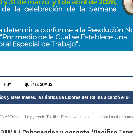
 - HOY
QUIÉNES SOMOS
 Internacional Matecaña fortalece su conectividad con una nueva
á – Pereira
 / Gobernador y gerente ‘Pacífico Tres’ trazan hoja de ruta para impulsar obras
tosa del espacio pùblico en Bogotà