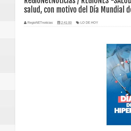
ReGioNetNoticias / REGIONES -SALU
Regionetnoticias / Caldas fortal
salud, con motivo del Día Mundial d
basadas en género
RegioNETnoticias
2:41:00
LO DE HOY
Regionetnoticias / Valle del Cauca
posesión presidencial
Regionetnoticias / La Alcaldía d
atención
Regionetnoticias / Agua potable t
Caldas
Regionetnoticias / Población vul
Vallecaucana