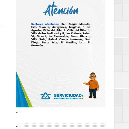
as violencias
tantes por la
n décadas sin
 al Gobierno de
 de la Mujer
...
...