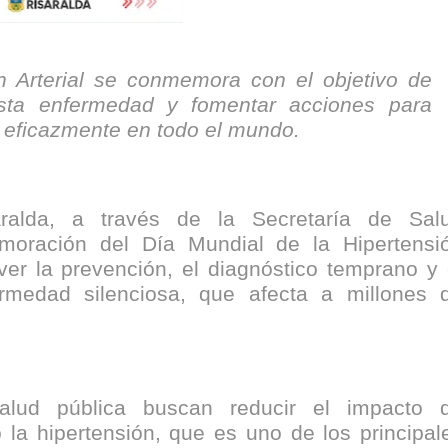
nza hacia una ruta definitiva de reasentamiento
rtagena avanza en trabajos contra las inundaciones con solución 
n Arterial se conmemora con el objetivo de
sta enfermedad y fomentar acciones para
o Histórico
la eficazmente en todo el mundo.
a con resultados en salud mental, innovación y paz
 millonarias inversiones del Gobierno Matiz en el municipio de S
alda, a través de la Secretaría de Sal
oración del Día Mundial de la Hipertensi
e Caldas hace seguimiento al avance de la construcción de 400 
ver la prevención, el diagnóstico temprano y 
rmedad silenciosa, que afecta a millones 
seguridad sin precedentes: El Valle y la nación refuerzan seguri
encial
alud pública buscan reducir el impacto 
cnicas aportaron dignidad a las personas con discapacidad de P
la hipertensión, que es uno de los principal