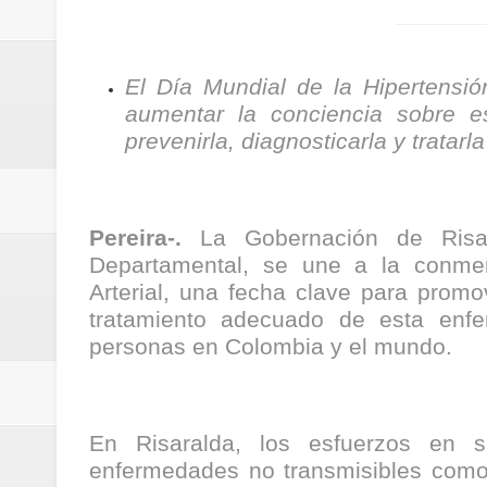
Regionetnoticias / Villarrica ava
Regionetnoticias / Alcaldía de Ca
El Día Mundial de la Hipertensió
aumentar la conciencia sobre e
calle San Juan de Dios del Centr
prevenirla, diagnosticarla y tratar
Regionetnoticias / Pereira avanz
Regionetnoticias / Estas son las
Pereira-.
La Gobernación de Risar
Departamental, se une a la conmem
Regionetnoticias / Gobernación d
Arterial, una fecha clave para promo
ecoeficientes en Marquetalia
tratamiento adecuado de esta enfe
personas en Colombia y el mundo.
Regionetnoticias / Despliegue de 
terrestre para la posesión presid
En Risaralda, los esfuerzos en s
Regionetnoticias / Las ayudas té
enfermedades no transmisibles como 