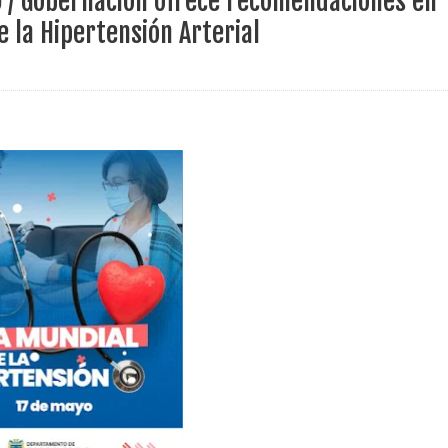
D / Gobernación ofrece recomendaciones en
ece el Mecanismo Articulador Departamental para el abordaje de l
e la Hipertensión Arterial
 tiene listo su plan de seguridad para recibir delegaciones y visi
e Pereira continúa renovando espacios comunitarios que llevaba
ransforma la vida de 68 estudiantes rurales en Filadelfia gracias
nerable en Tuluá tendrá comedor comunitario gracias al Galardón