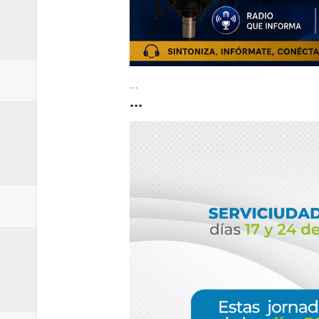
...
...