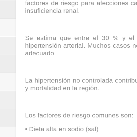
factores de riesgo para afecciones c
ReGioNetNoticias / RISARALDA / R
insuficiencia renal.
ReGionetNoticias / DOSQUEBRADA
acciones que impactan a más de
Se estima que entre el 30 % y el 
hipertensión arterial. Muchos casos n
ReGioNetNoticias- MEDELLIN / En 
adecuado.
excedió límites de emisión de g
ReGioNetNoticias / Altas tempera
La hipertensión no controlada contrib
y mortalidad en la región.
ReGionetNoticias / REPORTE ALE
seguridad para la posesión presi
Los factores de riesgo comunes son:
Regionetnoticias / En solo dos añ
• Dieta alta en sodio (sal)
transferencias prevista para los