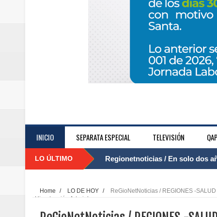
INICIO
SEPARATA ESPECIAL
TELEVISIÓN
QAP
LO ÚLTIMO
Regionetnoticias / El Aeropuerto
....
nocturna de Clic en la ruta Bogot
Home
/
LO DE HOY
/
ReGioNetNoticias / REGIONES -SALUD / 
Hipertensión Arterial
Regionetnoticias / Operacion exi