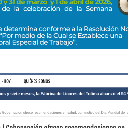
 - HOY
QUIÉNES SOMOS
 Internacional Matecaña fortalece su conectividad con una nueva
á – Pereira
Gobernación ofrece recomendaciones en salud, con motivo del Día Mundial de l
tosa del espacio pùblico en Bogotà