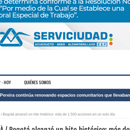
 - HOY
QUIÉNES SOMOS
ransforma la vida de 68 estudiantes rurales en Filadelfia gracias
Bogotá alcanzó un hito histórico: más de 1.500 acciones en un solo día
nerable en Tuluá tendrá comedor comunitario gracias al Galardón