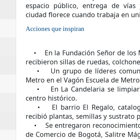
espacio público, entrega de vías 
nocturna de Clic en la ruta Bogot
ciudad florece cuando trabaja en un
Regionetnoticias / Operacion exi
Acciones que inspiran
Regionetnoticias / Caldas fortal
basadas en género
• En la Fundación Señor de los Mi
recibieron sillas de ruedas, colcho
Regionetnoticias / Valle del Cauca
• Un grupo de líderes comunal
posesión presidencial
Metro en el Vagón Escuela de Metro
• En La Candelaria se limpiaron
Regionetnoticias / La Alcaldía d
centro histórico.
atención
• El barrio El Regalo, cataloga
recibió plantas, semillas y sustrato 
• Se entregaron reconocimientos 
de Comercio de Bogotá, Salitre Mág