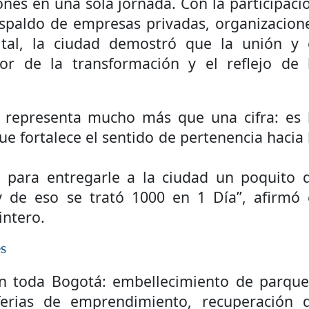
iones en una sola jornada. Con la participaci
cnicas aportaron dignidad a las personas con discapacidad de P
espaldo de empresas privadas, organizacion
rital, la ciudad demostró que la unión y 
AFEs DE PEREIRA A GANAR PRIMER LUGAR EN EXPOCAMELLO 
r de la transformación y el reflejo de 
e barranquilla participaron de las pruebas SABER
aldas aprueba $11.444 millones para impulsar obras de agua pot
 representa mucho más que una cifra: es 
e fortalece el sentido de pertenencia hacia 
 PRESENCIA MILITAR EN EL VALLE
n para entregarle a la ciudad un poquito 
 de eso se trató 1000 en 1 Día”, afirmó 
ada peso tiene nombre de obra
intero.
os y siete meses, la Fábrica de Licores del Tolima alcanzó el 94
es
 4 años de gobierno
 en toda Bogotá: embellecimiento de parque
 Internacional Matecaña fortalece su conectividad con una nueva
 ferias de emprendimiento, recuperación 