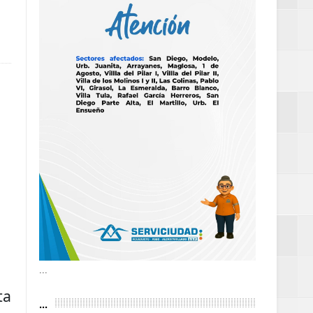
definitiva en la
an Luis
estufas
dad aérea y
...
ta
...