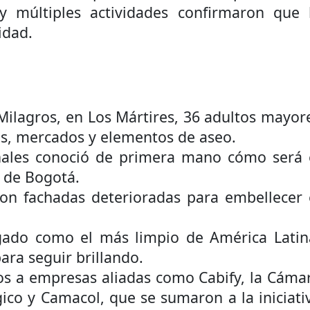
y múltiples actividades confirmaron que 
á – Pereira
idad.
tosa del espacio pùblico en Bogotà
ece el Mecanismo Articulador Departamental para el abordaje de l
lagros, en Los Mártires, 36 adultos mayor
nes, mercados y elementos de aseo.
 tiene listo su plan de seguridad para recibir delegaciones y visi
es conoció de primera mano cómo será 
 de Bogotá.
 fachadas deterioradas para embellecer 
e Pereira continúa renovando espacios comunitarios que llevaba
do como el más limpio de América Latin
para seguir brillando.
a empresas aliadas como Cabify, la Cáma
ico y Camacol, que se sumaron a la iniciati