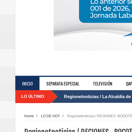
....
INICIO
SEPARATA ESPECIAL
TELEVISIÓN
QAP
LO ÚLTIMO
Regionetnoticias / Agua potable t
Caldas
Home
/
LO DE HOY
/
Regionetnoticias / REGIONES- BOGOTÀ / 
Regionetnoticias / Población vul