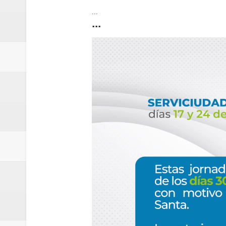
...
...