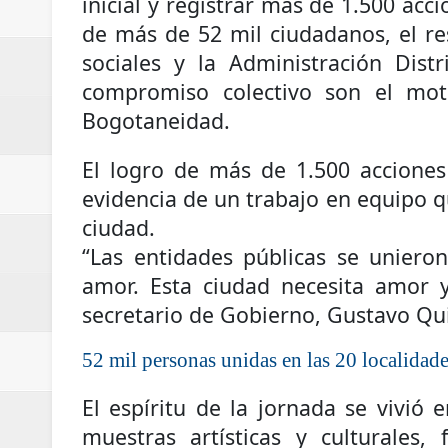
inicial y registrar más de 1.500 acc
Regionetnoticias / Las ayudas té
de más de 52 mil ciudadanos, el r
sociales y la Administración Dist
Regionetnoticias / DE LOS C
compromiso colectivo son el moto
Regionetnoticias / Estudiantes d
Bogotaneidad.
Regionetnoticias / Asamblea de C
El logro de más de 1.500 acciones
evidencia de un trabajo en equipo qu
saneamiento básico
ciudad.
Regionetnoticias / REFUERZAN
“Las entidades públicas se uniero
amor. Esta ciudad necesita amor y
ReGioNetNoticias / En Pereira C
secretario de Gobierno, Gustavo Qu
Regionetnoticias / En solo dos añ
52 mil personas unidas en las 20 localidad
transferencias prevista para los
El espíritu de la jornada se vivió
Regionetnoticias / El Aeropuerto
muestras artísticas y culturales,