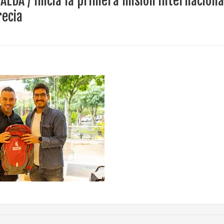
LDA / Inicia la primera misión internaciona
ece el Mecanismo Articulador Departamental para el abordaje de l
recia
 tiene listo su plan de seguridad para recibir delegaciones y visi
e Pereira continúa renovando espacios comunitarios que llevaba
ransforma la vida de 68 estudiantes rurales en Filadelfia gracias
nerable en Tuluá tendrá comedor comunitario gracias al Galardón