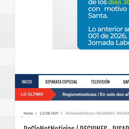
INICIO
SEPARATA ESPECIAL
TELEVISIÓN
QAP
LO ÚLTIMO
Regionetnoticias / El Aeropuerto
....
nocturna de Clic en la ruta Bogot
Home
/
LO DE HOY
/
ReGioNetNoticias / REGIONES- RISARALDA
Grecia
Regionetnoticias / Operacion exi