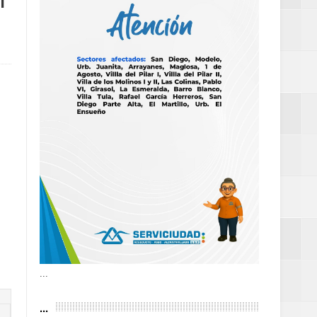
l
as violencias
tantes por la
n décadas sin
 al Gobierno de
 de la Mujer
...
...