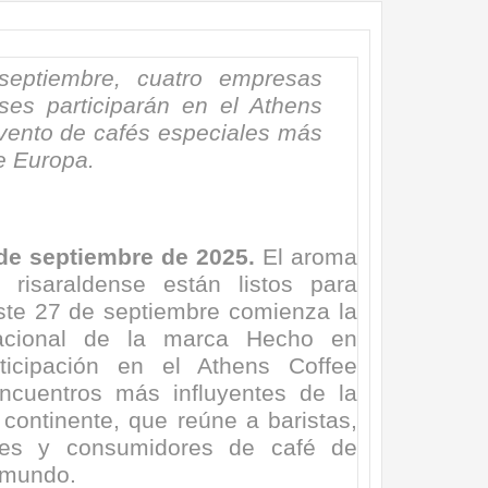
nza hacia una ruta definitiva de reasentamiento
rtagena avanza en trabajos contra las inundaciones con solución 
eptiembre, cuatro empresas
nses participarán en el Athens
o Histórico
evento de cafés especiales más
e Europa.
a con resultados en salud mental, innovación y paz
 millonarias inversiones del Gobierno Matiz en el municipio de S
 de septiembre de 2025.
El aroma
e Caldas hace seguimiento al avance de la construcción de 400 
 risaraldense están listos para
ste 27 de septiembre comienza la
nacional de la marca Hecho en
seguridad sin precedentes: El Valle y la nación refuerzan seguri
ticipación en el Athens Coffee
encuentros más influyentes de la
encial
l continente, que reúne a baristas,
dores y consumidores de café de
cnicas aportaron dignidad a las personas con discapacidad de P
 mundo.