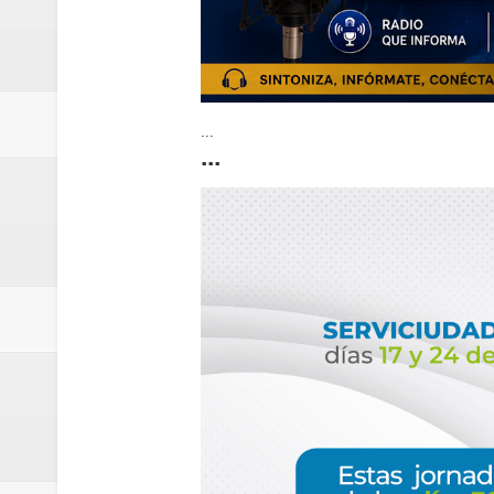
...
...