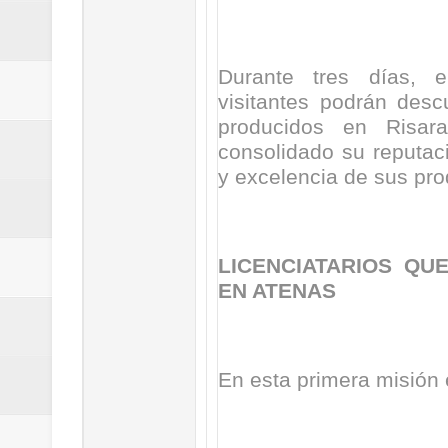
ReGioNetNoticias / RISARALDA / R
ReGionetNoticias / DOSQUEBRADA
Durante tres días, 
visitantes podrán desc
acciones que impactan a más de
producidos en Risar
consolidado su reputaci
ReGioNetNoticias- MEDELLIN / En 
y excelencia de sus pro
excedió límites de emisión de g
ReGioNetNoticias / Altas tempera
LICENCIATARIOS QU
EN ATENAS
ReGionetNoticias / REPORTE ALE
seguridad para la posesión presi
En esta primera misión 
Regionetnoticias / En solo dos añ
transferencias prevista para los