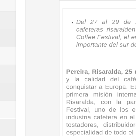
Regionetnoticias / Villarrica ava
Regionetnoticias / Alcaldía de Ca
Del 27 al 29 de s
cafeteras risaralde
calle San Juan de Dios del Centr
Coffee Festival, el 
importante del sur d
Regionetnoticias / Pereira avanz
Regionetnoticias / Estas son las
Pereira, Risaralda, 25
Regionetnoticias / Gobernación d
y la calidad del café
conquistar a Europa. E
ecoeficientes en Marquetalia
primera misión inter
Regionetnoticias / Despliegue de 
Risaralda, con la par
Festival, uno de los 
terrestre para la posesión presid
industria cafetera en e
tostadores, distribui
Regionetnoticias / Las ayudas té
especialidad de todo el