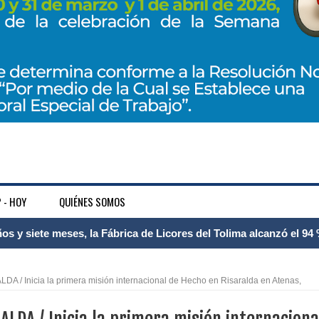
 - HOY
QUIÉNES SOMOS
 Internacional Matecaña fortalece su conectividad con una nueva
á – Pereira
 / Inicia la primera misión internacional de Hecho en Risaralda en Atenas,
tosa del espacio pùblico en Bogotà