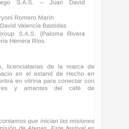
allego S.A.S. – Juan David
ryoni Romero Marín
David Valencia Bastidas
Group S.A.S. (Paloma Rivera
eria Herrera Ríos
, licenciatarias de la marca de
pacio en el estand de Hecho en
rtirá en vitrina para conectar con
dores y amantes del café de
d contamos que inician las misiones
misión de Atenas. Este festival es