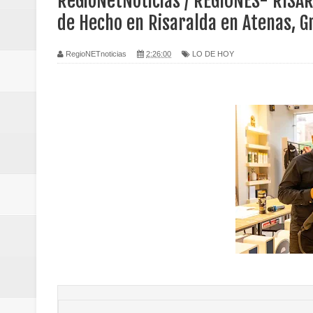
ReGioNetNoticias / REGIONES- RISARA
Regionetnoticias / Caldas fortal
de Hecho en Risaralda en Atenas, G
basadas en género
RegioNETnoticias
2:26:00
LO DE HOY
Regionetnoticias / Valle del Cauca
posesión presidencial
Regionetnoticias / La Alcaldía d
atención
Regionetnoticias / Agua potable t
Caldas
Regionetnoticias / Población vul
Vallecaucana