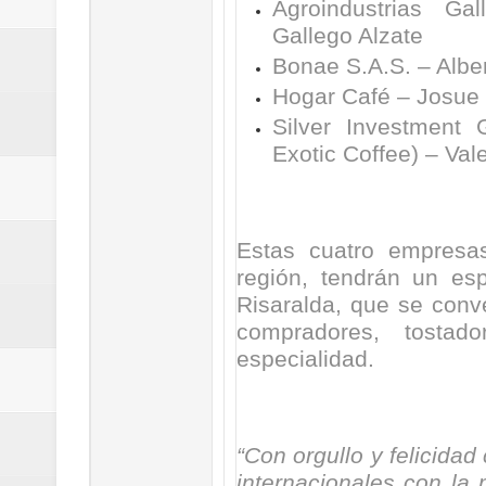
Agroindustrias G
Gallego Alzate
Bonae S.A.S. – Albe
Hogar Café – Josue 
Silver Investment 
Exotic Coffee) – Val
Estas cuatro empresas
región, tendrán un es
Risaralda, que se conve
compradores, tosta
especialidad.
“Con orgullo y felicida
internacionales con la 