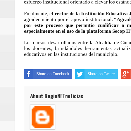
esfuerzo institucional orientado a elevar los estánd
ReGioNetNoticias / RISARALDA / R
Finalmente, el
rector de la Institución Educativ
ReGionetNoticias / DOSQUEBRADA
agradecimiento por el apoyo institucional.
“Agrade
por este proceso que permitió cualificar a m
especialmente en el uso de la plataforma Secop II”
acciones que impactan a más de
Los cursos desarrollados entre la Alcaldía de Cúc
ReGioNetNoticias- MEDELLIN / En 
los docentes, brindándoles herramientas actuali
educativos en las instituciones del municipio.
excedió límites de emisión de g
ReGioNetNoticias / Altas tempera
Share on Facebook
Share on Twitter
ReGionetNoticias / REPORTE ALE
About RegioNETnoticias
seguridad para la posesión presi
Regionetnoticias / En solo dos añ
transferencias prevista para los