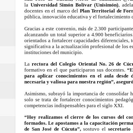
la
Universidad Simón Bolívar (Unisimón)
, adel
Regionetnoticias / Villarrica ava
docentes en el marco del
Plan Territorial de Fo
pública, innovación educativa y el fortalecimiento
Regionetnoticias / Alcaldía de Ca
Gracias a este convenio, más de 2.300 participante
calle San Juan de Dios del Centr
alcanzando un total superior a 4.900 beneficiarios.
orientados a fortalecer capacidades diferenciales,
Regionetnoticias / Pereira avanz
significativa a la actualización profesional de los 
instituciones del municipio.
Regionetnoticias / Estas son las
La
rectora del Colegio Oriental No. 26 de Cúc
formativo en el que participaron sus docentes.
“E
Regionetnoticias / Gobernación d
para aplicar conocimientos en el aula desde 
necesaria y valiosa para nuestra región”, aseguró
ecoeficientes en Marquetalia
Asimismo, subrayó la importancia de consolidar h
Regionetnoticias / Despliegue de 
solo se trata de fortalecer conocimientos pedagó
competencias indispensables para el siglo XXI.
terrestre para la posesión presid
“Hoy realizamos el cierre de los cursos del co
formados. Le apostamos a la capacitación perma
Regionetnoticias / Las ayudas té
de San José de Cúcuta”,
sostuvo el
secretario