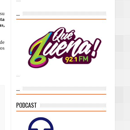
iesgo volcánico
...
 su
s Tempranas con
uta
s,
 de
a vía pública y
sos
...
ivo de
...
PODCAST
 % de la meta de