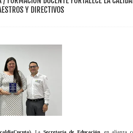
A / FORMACIÓN DOCENTE FORTALECE LA CALIDA
ece el Mecanismo Articulador Departamental para el abordaje de l
AESTROS Y DIRECTIVOS
 tiene listo su plan de seguridad para recibir delegaciones y visi
e Pereira continúa renovando espacios comunitarios que llevaba
ransforma la vida de 68 estudiantes rurales en Filadelfia gracias
nerable en Tuluá tendrá comedor comunitario gracias al Galardón
caldiaCucuta).
La
Secretaría de Educación
, en alianza 