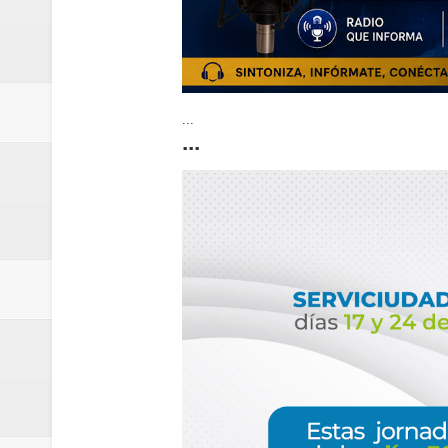
...
...