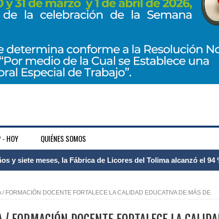
 - HOY
QUIÉNES SOMOS
 Internacional Matecaña fortalece su conectividad con una nueva
á – Pereira
TA / FORMACIÓN DOCENTE FORTALECE LA CALIDAD EDUCATIVA DE MÁS DE
tosa del espacio pùblico en Bogotà