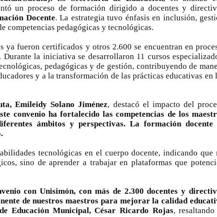
antó un proceso de formación dirigido a docentes y directi
nza hacia una ruta definitiva de reasentamiento
rmación Docente
. La estrategia tuvo énfasis en inclusión, gest
 de competencias pedagógicas y tecnológicas.
rtagena avanza en trabajos contra las inundaciones con solución 
s ya fueron certificados y otros 2.600 se encuentran en proce
o Histórico
 Durante la iniciativa se desarrollaron 11 cursos especializad
 tecnológicas, pedagógicas y de gestión, contribuyendo de man
a con resultados en salud mental, innovación y paz
educadores y a la transformación de las prácticas educativas en 
 millonarias inversiones del Gobierno Matiz en el municipio de S
uta, Emileidy Solano Jiménez
, destacó el impacto del proc
ste convenio ha fortalecido las competencias de los maest
e Caldas hace seguimiento al avance de la construcción de 400 
diferentes ámbitos y perspectivas. La formación docente 
.
abilidades tecnológicas en el cuerpo docente, indicando que
seguridad sin precedentes: El Valle y la nación refuerzan seguri
gicos, sino de aprender a trabajar en plataformas que potenc
encial
nvenio con Unisimón, con más de 2.300 docentes y directi
nente de nuestros maestros para mejorar la calidad educat
cnicas aportaron dignidad a las personas con discapacidad de P
 de Educación Municipal, César Ricardo Rojas
, resaltando