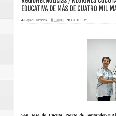
ReGioNetNoticias / REGIONES CUCUT
Regionetnoticias / Caldas fortal
EDUCATIVA DE MÁS DE CUATRO MIL M
basadas en género
RegioNETnoticias
1:30:00
LO DE HOY
Regionetnoticias / Valle del Cauca
posesión presidencial
Regionetnoticias / La Alcaldía d
atención
Regionetnoticias / Agua potable t
Caldas
Regionetnoticias / Población vul
Vallecaucana
San José de Cúcuta, Norte de Santander-@Al