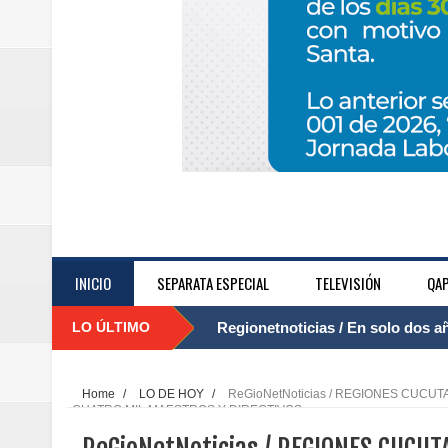
INICIO
SEPARATA ESPECIAL
TELEVISIÓN
QAP
LO ÚLTIMO
Regionetnoticias / El Aeropuerto
....
nocturna de Clic en la ruta Bogot
Home
/
LO DE HOY
/
ReGioNetNoticias / REGIONES CUCU
CUATRO MIL MAESTROS Y DIRECTIVOS
Regionetnoticias / Operacion exi