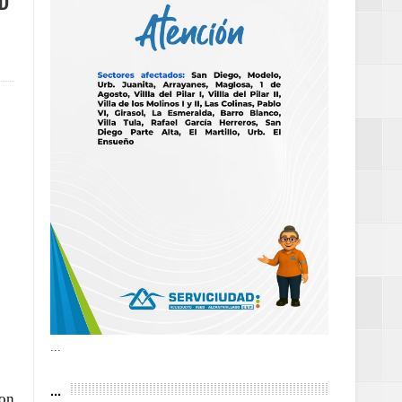
D
as violencias
tantes por la
n décadas sin
 al Gobierno de
 de la Mujer
...
...
con