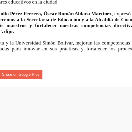
ares educativos en la ciudad.
isaralda fortalece la preparación de sus municipios frente al r
a Julio Pérez Ferrero, Óscar Román Aldana Martínez
, expresó
S / Dosquebradas fortalece la respuesta frente a tres Alerta
cemos a la Secretaría de Educación y a la Alcaldía de Cúc
is maestros y fortalecer nuestras competencias directiva
, dijo.
 20.000 personas
uta y la Universidad Simón Bolívar, mejoran las competencias
Medellín fue inmovilizado un bus que estaba siendo lavado en l
zadas para innovar en sus prácticas y fortalecer los proce
ases contaminantes
turas ponen en máxima alerta al Tolima
Share on Google Plus
XANDER MENDEZ ( MIAMI ) Cali se blinda con amplio disposit
dencial
os y siete meses, la Fábrica de Licores del Tolima alcanzó el 94
 4 años de gobierno