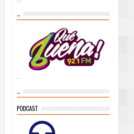
iesgo volcánico
...
s Tempranas con
a vía pública y
...
ivo de
...
PODCAST
 % de la meta de