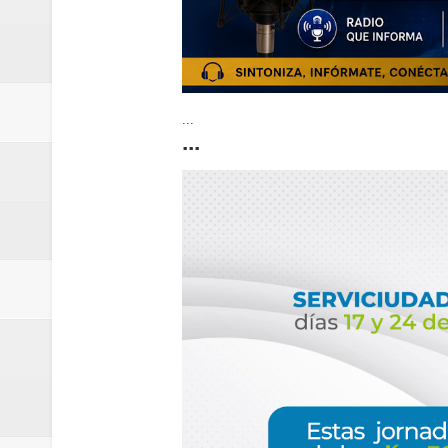
...
...