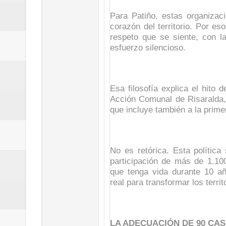
ReGioNetNoticias / RISARALDA / R
Para Patiño, estas organizac
corazón del territorio. Por es
ReGionetNoticias / DOSQUEBRADA
respeto que se siente, con l
esfuerzo silencioso.
acciones que impactan a más de
ReGioNetNoticias- MEDELLIN / En 
Esa filosofía explica el hito d
Acción Comunal de Risaralda, 
excedió límites de emisión de g
que incluye también a la primer
ReGioNetNoticias / Altas tempera
ReGionetNoticias / REPORTE ALE
No es retórica. Esta política
participación de más de 1.100
seguridad para la posesión presi
que tenga vida durante 10 a
real para transformar los territ
Regionetnoticias / En solo dos añ
transferencias prevista para los
LA ADECUACIÓN DE 90 CA