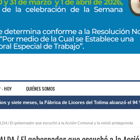
 - HOY
QUIÉNES SOMOS
 Internacional Matecaña fortalece su conectividad con una nueva
á – Pereira
A / El gobernador que escuchó a la Acción Comunal y la volvió protagonista
tosa del espacio pùblico en Bogotà