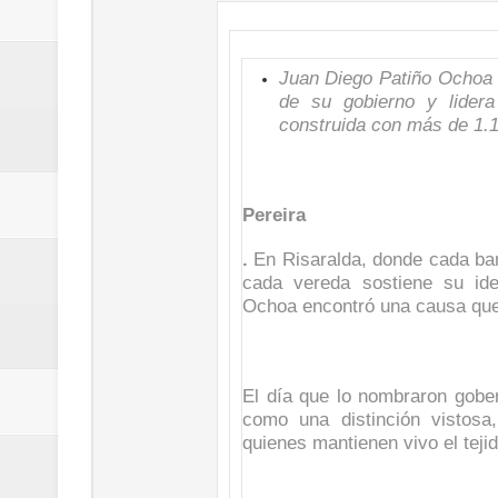
Regionetnoticias / Villarrica ava
Regionetnoticias / Alcaldía de Ca
Juan Diego Patiño Ochoa c
de su gobierno y lidera 
calle San Juan de Dios del Centr
construida con más de 1.1
Regionetnoticias / Pereira avanz
Pereira
Regionetnoticias / Estas son las
.
En Risaralda, donde cada bar
Regionetnoticias / Gobernación d
cada vereda sostiene su id
Ochoa encontró una causa que 
ecoeficientes en Marquetalia
Regionetnoticias / Despliegue de 
El día que lo nombraron gobe
como una distinción vistosa
terrestre para la posesión presid
quienes mantienen vivo el teji
Regionetnoticias / Las ayudas té