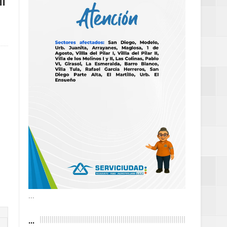
ón
as violencias
tantes por la
n décadas sin
 al Gobierno de
 de la Mujer
...
...