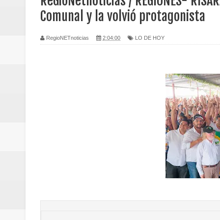
ReGioNetnoticias / REGIONES- RISAR
Regionetnoticias / Caldas fortal
Comunal y la volvió protagonista
basadas en género
RegioNETnoticias
2:04:00
LO DE HOY
Regionetnoticias / Valle del Cauca
posesión presidencial
Regionetnoticias / La Alcaldía d
atención
Regionetnoticias / Agua potable t
Caldas
Regionetnoticias / Población vul
Vallecaucana