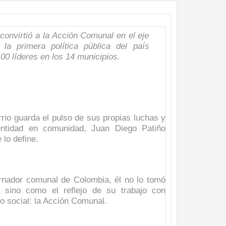
nza hacia una ruta definitiva de reasentamiento
rtagena avanza en trabajos contra las inundaciones con solución 
onvirtió a la Acción Comunal en el eje
la primera política pública del país
o Histórico
00 líderes en los 14 municipios.
a con resultados en salud mental, innovación y paz
 millonarias inversiones del Gobierno Matiz en el municipio de S
rio guarda el pulso de sus propias luchas y
e Caldas hace seguimiento al avance de la construcción de 400 
entidad en comunidad, Juan Diego Patiño
lo define.
seguridad sin precedentes: El Valle y la nación refuerzan seguri
rnador comunal de Colombia, él no lo tomó
, sino como el reflejo de su trabajo con
encial
do social: la Acción Comunal.
cnicas aportaron dignidad a las personas con discapacidad de P