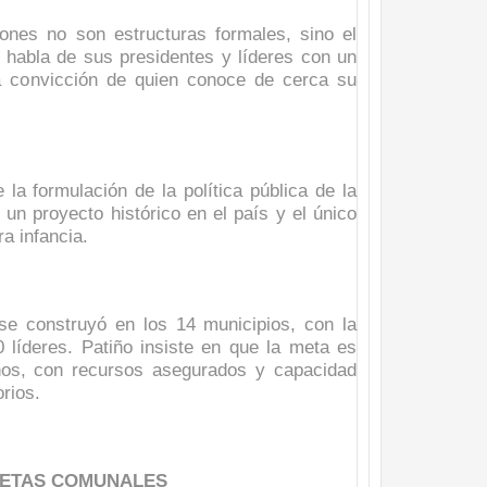
isaralda fortalece la preparación de sus municipios frente al r
iones no son estructuras formales, sino el
o habla de sus presidentes y líderes con un
S / Dosquebradas fortalece la respuesta frente a tres Alerta
a convicción de quien conoce de cerca su
 20.000 personas
Medellín fue inmovilizado un bus que estaba siendo lavado en l
e la formulación de la política pública de la
un proyecto histórico en el país y el único
ases contaminantes
a infancia.
turas ponen en máxima alerta al Tolima
XANDER MENDEZ ( MIAMI ) Cali se blinda con amplio disposit
 se construyó en los 14 municipios, con la
 líderes. Patiño insiste en que la meta es
dencial
ños, con recursos asegurados y capacidad
orios.
os y siete meses, la Fábrica de Licores del Tolima alcanzó el 94
 4 años de gobierno
SETAS COMUNALES