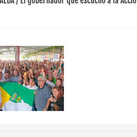
ALDA / El gobernador que escuchó a la Acci
ece el Mecanismo Articulador Departamental para el abordaje de l
 tiene listo su plan de seguridad para recibir delegaciones y visi
e Pereira continúa renovando espacios comunitarios que llevaba
ransforma la vida de 68 estudiantes rurales en Filadelfia gracias
nerable en Tuluá tendrá comedor comunitario gracias al Galardón