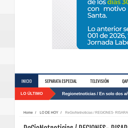
INICIO
SEPARATA ESPECIAL
TELEVISIÓN
QAP
LO ÚLTIMO
Regionetnoticias / El Aeropuerto
....
nocturna de Clic en la ruta Bogot
Home
/
LO DE HOY
/
ReGioNetnoticias / REGIONES- RISARALD
Regionetnoticias / Operacion exi