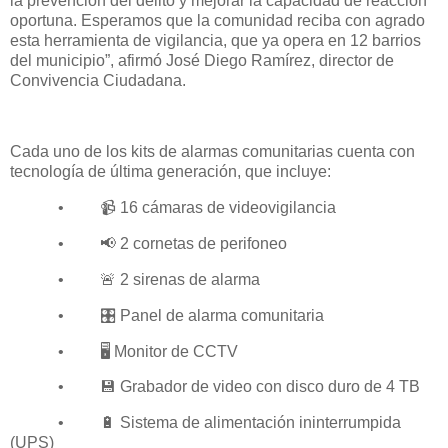
la prevención del delito y mejorar la capacidad de reacción
oportuna. Esperamos que la comunidad reciba con agrado
esta herramienta de vigilancia, que ya opera en 12 barrios
del municipio”, afirmó José Diego Ramírez, director de
Convivencia Ciudadana.
Cada uno de los kits de alarmas comunitarias cuenta con
tecnología de última generación, que incluye:
•
📹
16 cámaras de videovigilancia
•
📢
2 cornetas de perifoneo
•
🚨
2 sirenas de alarma
•
🎛️
Panel de alarma comunitaria
•
🖥️
Monitor de CCTV
•
💾
Grabador de video con disco duro de 4 TB
•
🔋
Sistema de alimentación ininterrumpida
(UPS)