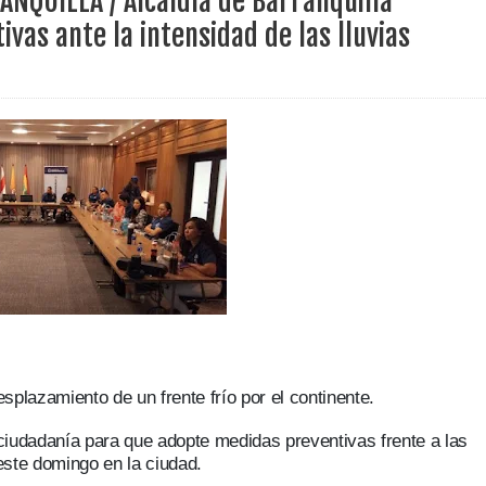
ANQUILLA / Alcaldía de Barranquilla
ece el Mecanismo Articulador Departamental para el abordaje de l
as ante la intensidad de las lluvias
 tiene listo su plan de seguridad para recibir delegaciones y visi
e Pereira continúa renovando espacios comunitarios que llevaba
ransforma la vida de 68 estudiantes rurales en Filadelfia gracias
splazamiento de un frente frío por el continente.
nerable en Tuluá tendrá comedor comunitario gracias al Galardón
ciudadanía para que adopte medidas preventivas frente a las
este domingo en la ciudad.