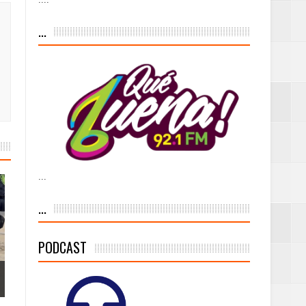
iesgo volcánico
...
s Tempranas con
a vía pública y
...
ivo de
...
PODCAST
 % de la meta de