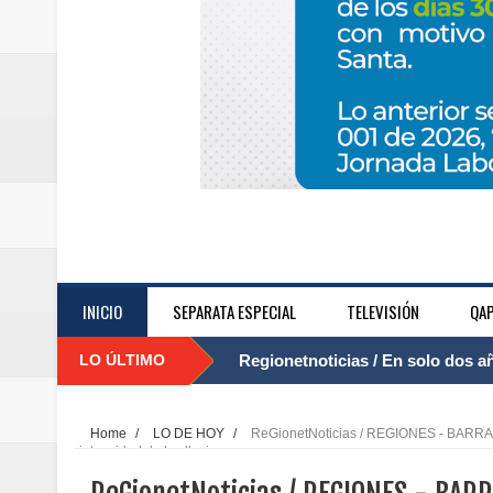
INICIO
SEPARATA ESPECIAL
TELEVISIÓN
QAP
LO ÚLTIMO
Regionetnoticias / El Aeropuerto
....
nocturna de Clic en la ruta Bogot
Home
/
LO DE HOY
/
ReGionetNoticias / REGIONES - BARRANQ
intensidad de las lluvias
Regionetnoticias / Operacion exi