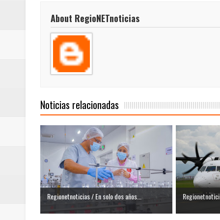
ReGioNetNoticias / RISARALDA / R
About RegioNETnoticias
ReGionetNoticias / DOSQUEBRADA
acciones que impactan a más de
ReGioNetNoticias- MEDELLIN / En 
excedió límites de emisión de g
Noticias relacionadas
ReGioNetNoticias / Altas tempera
ReGionetNoticias / REPORTE ALE
seguridad para la posesión presi
Regionetnoticias / En solo dos añ
Regionetnoticias / En solo dos años...
Regionetnoticia
transferencias prevista para los