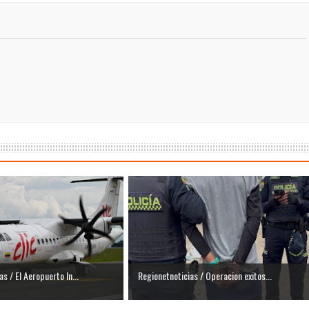
isaralda fortalece la preparación de sus municipios frente al r
S / Dosquebradas fortalece la respuesta frente a tres Alerta
 20.000 personas
Medellín fue inmovilizado un bus que estaba siendo lavado en l
ases contaminantes
turas ponen en máxima alerta al Tolima
XANDER MENDEZ ( MIAMI ) Cali se blinda con amplio disposit
dencial
os y siete meses, la Fábrica de Licores del Tolima alcanzó el 94
s / El Aeropuerto In...
Regionetnoticias / Operacion exitos...
 4 años de gobierno