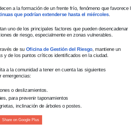
nza hacia una ruta definitiva de reasentamiento
ecen a la formación de un frente frío, fenómeno que favorece 
tinuas que podrían extenderse hasta el miércoles
.
rtagena avanza en trabajos contra las inundaciones con solución 
entan uno de los principales factores que pueden desencadenar
o Histórico
aciones de riesgo, especialmente en zonas vulnerables.
a con resultados en salud mental, innovación y paz
 través de su
Oficina de Gestión del Riesgo
, mantiene un
y de los puntos críticos identificados en la ciudad.
 millonarias inversiones del Gobierno Matiz en el municipio de S
vita a la comunidad a tener en cuenta las siguientes
e Caldas hace seguimiento al avance de la construcción de 400 
ar emergencias:
iones o deslizamientos.
seguridad sin precedentes: El Valle y la nación refuerzan seguri
ües, para prevenir taponamientos
ietas, inclinación de árboles o postes.
encial
Share on Google Plus
cnicas aportaron dignidad a las personas con discapacidad de P