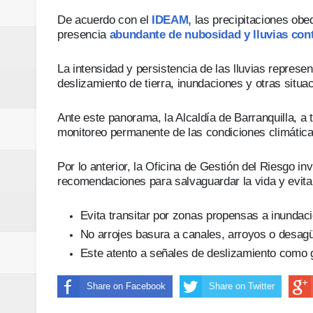
Regionetnoticias / Villarrica ava
De acuerdo con el
IDEAM,
las precipitaciones obed
presencia
abundante de nubosidad y lluvias con
Regionetnoticias / Alcaldía de Ca
La intensidad y persistencia de las lluvias repres
calle San Juan de Dios del Centr
deslizamiento de tierra, inundaciones y otras situ
Regionetnoticias / Pereira avanz
Ante este panorama, la Alcaldía de Barranquilla, a
monitoreo permanente de las condiciones climáticas 
Regionetnoticias / Estas son las
Por lo anterior, la Oficina de Gestión del Riesgo in
Regionetnoticias / Gobernación d
recomendaciones para salvaguardar la vida y evit
ecoeficientes en Marquetalia
Evita transitar por zonas propensas a inundac
Regionetnoticias / Despliegue de 
No arrojes basura a canales, arroyos o desag
Este atento a señales de deslizamiento como gr
terrestre para la posesión presid
Share on Facebook
Share on Twitter
Regionetnoticias / Las ayudas té