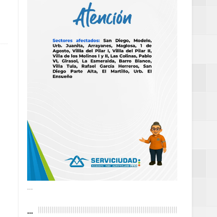
as violencias
tantes por la
n décadas sin
 al Gobierno de
 de la Mujer
...
...