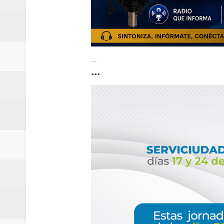
...
...