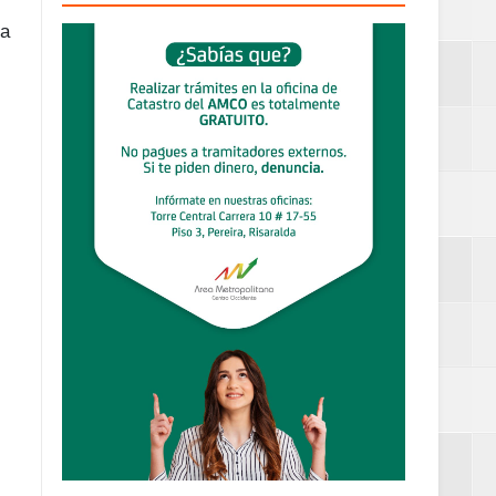
la
definitiva en la
an Luis
estufas
dad aérea y
ueblo Rico
....