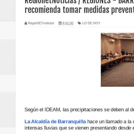
ReGionetNoticias / REGIONES - BARR
Regionetnoticias / Caldas fortal
recomienda tomar medidas preventiv
basadas en género
RegioNETnoticias
4:41:00
LO DE HOY
Regionetnoticias / Valle del Cauca
posesión presidencial
Regionetnoticias / La Alcaldía d
atención
Regionetnoticias / Agua potable t
Caldas
Según el IDEAM, las precipitaciones se deben al de
Regionetnoticias / Población vul
La Alcaldía de Barranquilla
hace un llamado a la 
Vallecaucana
intensas lluvias que se vienen presentando desde 