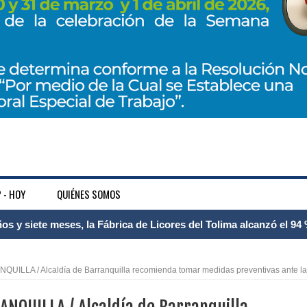
 - HOY
QUIÉNES SOMOS
 Internacional Matecaña fortalece su conectividad con una nueva
á – Pereira
UILLA / Alcaldía de Barranquilla recomienda tomar medidas preventivas ante la
tosa del espacio pùblico en Bogotà