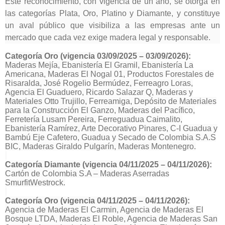
Este reconocimiento, con vigencia de un año, se otorga en
las categorías Plata, Oro, Platino y Diamante, y constituye
un aval público que visibiliza a las empresas ante un
mercado que cada vez exige madera legal y responsable.
Categoría Oro (vigencia 03/09/2025 – 03/09/2026):
Maderas Mejía, Ebanistería El Gramil, Ebanistería La
Americana, Maderas El Nogal 01, Productos Forestales de
Risaralda, José Rogelio Bermúdez, Ferreagro Loras,
Agencia El Guaduero, Ricardo Salazar Q, Maderas y
Materiales Otto Trujillo, Ferreamiga, Depósito de Materiales
para la Construcción El Ganzo, Maderas del Pacífico,
Ferretería Lusam Pereira, Ferreguadua Caimalito,
Ebanistería Ramírez, Arte Decorativo Pinares, C-I Guadua y
Bambú Eje Cafetero, Guadua y Secado de Colombia S.A.S
BIC, Maderas Giraldo Pulgarín, Maderas Montenegro.
Categoría Diamante (vigencia 04/11/2025 – 04/11/2026):
Cartón de Colombia S.A – Maderas Aserradas
SmurfitWestrock.
Categoría Oro (vigencia 04/11/2025 – 04/11/2026):
Agencia de Maderas El Carmin, Agencia de Maderas El
Bosque LTDA, Maderas El Roble, Agencia de Maderas San