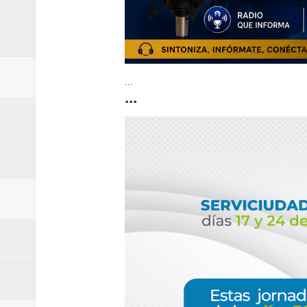
...
...