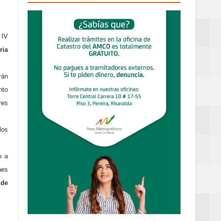
definitiva en la
 IV
ria
rán
nto
an Luis
res
estufas
los
o a
dad aérea y
nes
 de
ueblo Rico
....