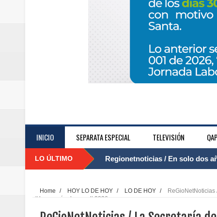
INICIO
SEPARATA ESPECIAL
TELEVISIÓN
QAP
LO ÚLTIMO
Regionetnoticias / El Aeropuerto
....
nocturna de Clic en la ruta Bogot
Home
/
HOY LO DE HOY
/
LO DE HOY
/
ReGioNetNoticias /
‘Un corazón de papel’ 2026
Regionetnoticias / Operacion exi