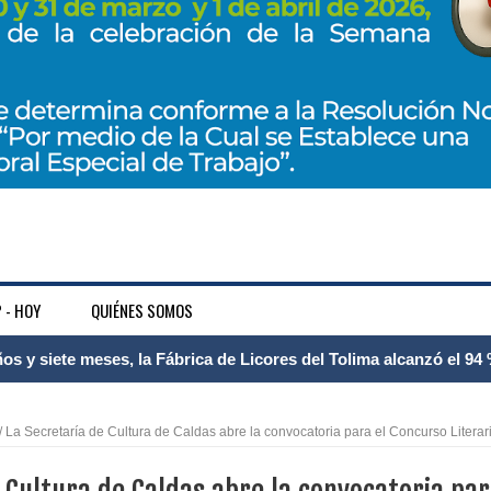
 - HOY
QUIÉNES SOMOS
 Internacional Matecaña fortalece su conectividad con una nueva
á – Pereira
 La Secretaría de Cultura de Caldas abre la convocatoria para el Concurso Literar
tosa del espacio pùblico en Bogotà