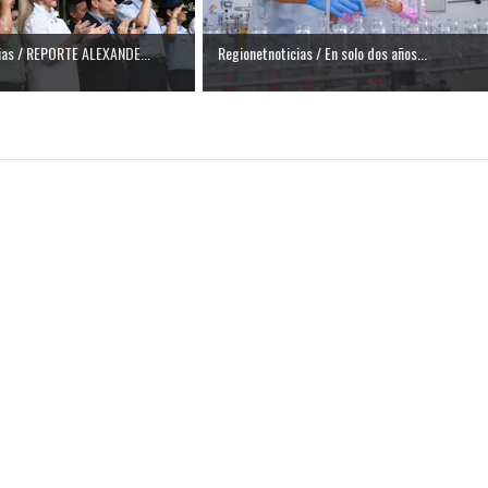
ias / REPORTE ALEXANDE...
Regionetnoticias / En solo dos años...