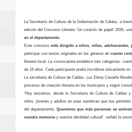
Regionetnoticias / Villarrica ava
Regionetnoticias / Alcaldía de Ca
La Secretaría de Cultura de la Gobernación de Caldas, a travé
edición del Concurso Literario ‘Un corazón de papel’ 2026, un
calle San Juan de Dios del Centr
en el departamento.
Regionetnoticias / Pereira avanz
Este concurso
está dirigido a niños, niñas, adolescentes,
participar con textos originales en los géneros de
cuento cort
Regionetnoticias / Estas son las
literario local. La convocatoria establece tres categorías: cue
de 18 años. Cada participante podrá inscribirse únicamente en
Regionetnoticias / Gobernación d
La secretaria de Cultura de Caldas, Luz Elena Castaño Rendón
ecoeficientes en Marquetalia
procesos de creación literaria en los municipios y seguir conso
“Hoy lanzamos, desde la Secretaría de Cultura de Caldas y 
Regionetnoticias / Despliegue de 
niños, jóvenes y adultos en unas narrativas que nos permiten se
del departamento.
Queremos que más personas se animen a c
terrestre para la posesión presid
nuestra memoria
y nuestra identidad cultural”, señaló la secre
Regionetnoticias / Las ayudas té