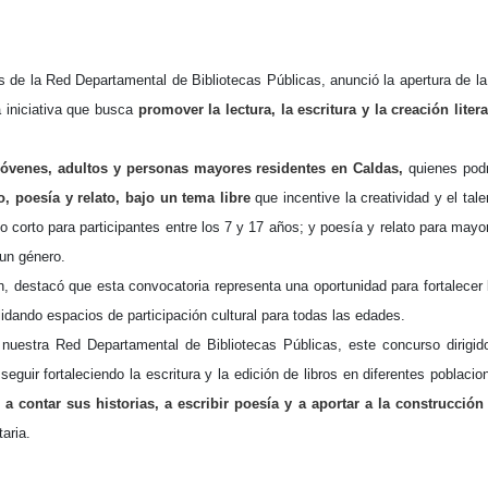
nza hacia una ruta definitiva de reasentamiento
rtagena avanza en trabajos contra las inundaciones con solución 
s de la Red Departamental de Bibliotecas Públicas, anunció la apertura de la
a iniciativa que busca
promover la lectura, la escritura y la creación litera
o Histórico
a con resultados en salud mental, innovación y paz
 jóvenes, adultos y personas mayores residentes en Caldas,
quienes pod
o, poesía y relato, bajo un tema libre
que incentive la creatividad y el tale
 millonarias inversiones del Gobierno Matiz en el municipio de S
nto corto para participantes entre los 7 y 17 años; y poesía y relato para mayo
 un género.
e Caldas hace seguimiento al avance de la construcción de 400 
, destacó que esta convocatoria representa una oportunidad para fortalecer 
lidando espacios de participación cultural para todas las edades.
nuestra Red Departamental de Bibliotecas Públicas, este concurso dirigid
seguridad sin precedentes: El Valle y la nación refuerzan seguri
guir fortaleciendo la escritura y la edición de libros en diferentes poblacio
ontar sus historias, a escribir poesía y a aportar a la construcción
encial
taria.
cnicas aportaron dignidad a las personas con discapacidad de P