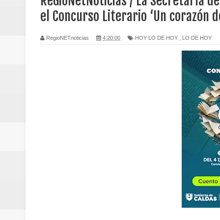
ReGioNetNoticias / La Secretaría de
Regionetnoticias / Caldas fortal
el Concurso Literario ‘Un corazón d
basadas en género
RegioNETnoticias
4:20:00
HOY LO DE HOY
,
LO DE HOY
Regionetnoticias / Valle del Cauca
posesión presidencial
Regionetnoticias / La Alcaldía d
atención
Regionetnoticias / Agua potable t
Caldas
Regionetnoticias / Población vul
Vallecaucana