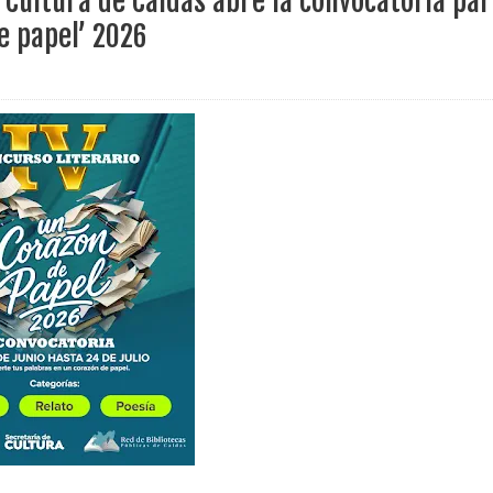
 Cultura de Caldas abre la convocatoria pa
ece el Mecanismo Articulador Departamental para el abordaje de l
e papel’ 2026
 tiene listo su plan de seguridad para recibir delegaciones y visi
e Pereira continúa renovando espacios comunitarios que llevaba
ransforma la vida de 68 estudiantes rurales en Filadelfia gracias
nerable en Tuluá tendrá comedor comunitario gracias al Galardón