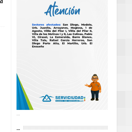
ra
as violencias
tantes por la
n décadas sin
 al Gobierno de
 de la Mujer
...
...