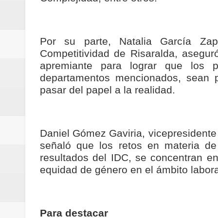
ecoeficientes en Marquetalia
Regionetnoticias / Despliegue de 
Por su parte, Natalia García Zap
Competitividad de Risaralda, asegur
terrestre para la posesión presid
apremiante para lograr que los p
Regionetnoticias / Las ayudas té
departamentos mencionados, sean p
pasar del papel a la realidad.
ReGioNetNoticias / RISARALDA / R
ReGionetNoticias / DOSQUEBRADA
Daniel Gómez Gaviria, vicepresidente
acciones que impactan a más de
señaló que los retos en materia de 
resultados del IDC, se concentran e
ReGioNetNoticias- MEDELLIN / En 
equidad de género en el ámbito labora
excedió límites de emisión de g
ReGioNetNoticias / Altas tempera
Para destacar