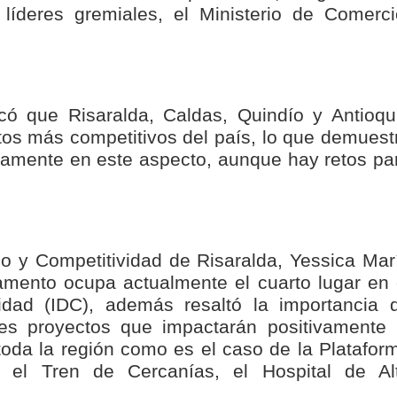
líderes gremiales, el Ministerio de Comerci
ransforma la vida de 68 estudiantes rurales en Filadelfia gracias
nerable en Tuluá tendrá comedor comunitario gracias al Galardón
có que Risaralda, Caldas, Quindío y Antioqu
tos más competitivos del país, lo que demuest
amente en este aspecto, aunque hay retos pa
nza hacia una ruta definitiva de reasentamiento
rtagena avanza en trabajos contra las inundaciones con solución 
o Histórico
o y Competitividad de Risaralda, Yessica Mar
amento ocupa actualmente el cuarto lugar en 
a con resultados en salud mental, innovación y paz
idad (IDC), además resaltó la importancia 
tes proyectos que impactarán positivamente 
 millonarias inversiones del Gobierno Matiz en el municipio de S
toda la región como es el caso de la Platafor
, el Tren de Cercanías, el Hospital de Al
e Caldas hace seguimiento al avance de la construcción de 400 