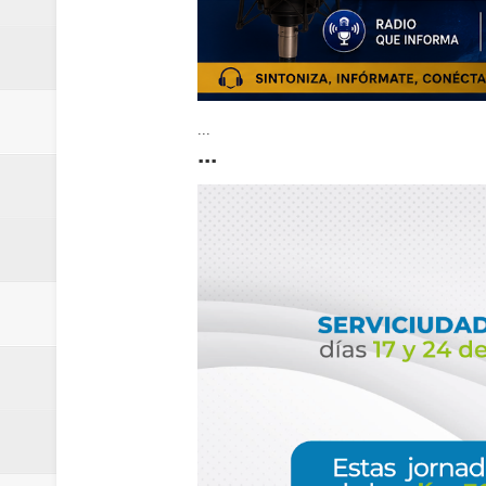
...
...