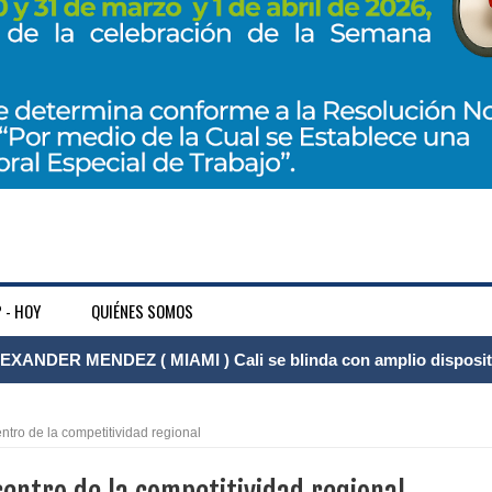
 - HOY
QUIÉNES SOMOS
XANDER MENDEZ ( MIAMI ) Cali se blinda con amplio disposit
dencial
tro de la competitividad regional
os y siete meses, la Fábrica de Licores del Tolima alcanzó el 94