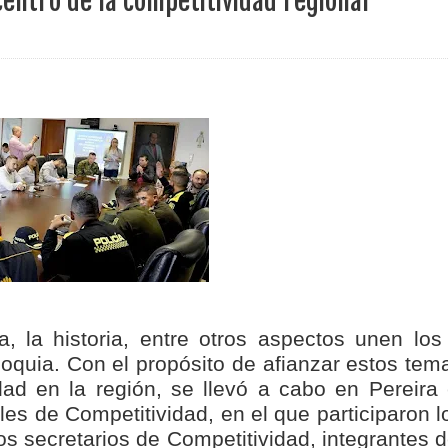
centro de la competitividad regional
 4 años de gobierno
 Internacional Matecaña fortalece su conectividad con una nueva
á – Pereira
tosa del espacio pùblico en Bogotà
ece el Mecanismo Articulador Departamental para el abordaje de l
 tiene listo su plan de seguridad para recibir delegaciones y visi
a, la historia, entre otros aspectos unen los
oquia. Con el propósito de afianzar estos tem
e Pereira continúa renovando espacios comunitarios que llevaba
dad en la región, se llevó a cabo en Pereira 
s de Competitividad, en el que participaron l
s secretarios de Competitividad, integrantes d