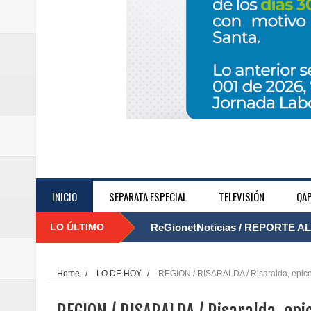
INICIO
SEPARATA ESPECIAL
TELEVISIÓN
QAP
LO ÚLTIMO
ReGionetNoticias / REPORTE ALE
....
seguridad para la posesión presi
Home
/
LO DE HOY
/
REGION / RISARALDA / Risaralda, epicen
Regionetnoticias / En solo dos añ