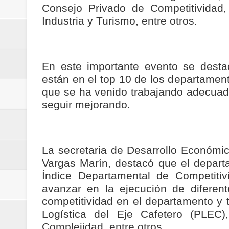
Consejo Privado de Competitividad, 
Regionetnoticias / Agua potable t
Industria y Turismo, entre otros.
Caldas
Regionetnoticias / Población vul
En este importante evento se desta
Vallecaucana
están en el top 10 de los departamen
que se ha venido trabajando adecuad
Regionetnoticias / Villarrica ava
seguir mejorando.
Regionetnoticias / Alcaldía de Ca
calle San Juan de Dios del Centr
La secretaria de Desarrollo Económic
Vargas Marín, destacó que el depart
Regionetnoticias / Pereira avanz
Índice Departamental de Competitiv
avanzar en la ejecución de diferen
Regionetnoticias / Estas son las
competitividad en el departamento y 
Logística del Eje Cafetero (PLEC)
Regionetnoticias / Gobernación d
Complejidad, entre otros.