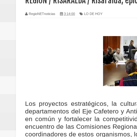
REGION / RISARALDA / Risaralda, epi
transferencias prevista para los
RegioNETnoticias
3:14:00
LO DE HOY
Regionetnoticias / El Aeropuerto
nocturna de Clic en la ruta Bogot
Regionetnoticias / Operacion exi
Regionetnoticias / Caldas fortal
basadas en género
Regionetnoticias / Valle del Cauca
posesión presidencial
Los proyectos estratégicos, la cultur
departamentos del Eje Cafetero y Anti
Regionetnoticias / La Alcaldía d
en común y fortalecer la competitivi
encuentro de las Comisiones Regionale
atención
coordinadores de estos organismos, lo