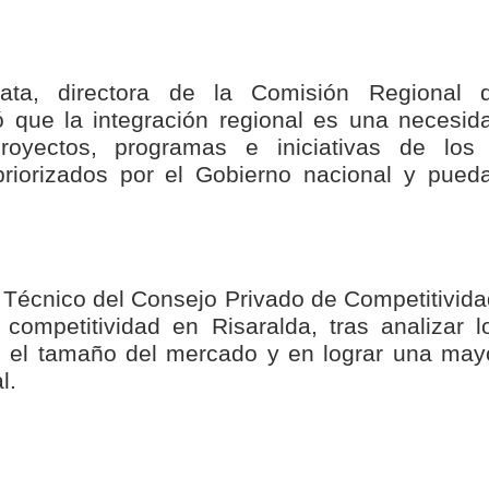
seguridad sin precedentes: El Valle y la nación refuerzan seguri
ata, directora de la Comisión Regional 
ó que la integración regional es una necesid
encial
royectos, programas e iniciativas de los
cnicas aportaron dignidad a las personas con discapacidad de P
riorizados por el Gobierno nacional y pued
isaralda fortalece la preparación de sus municipios frente al r
S / Dosquebradas fortalece la respuesta frente a tres Alerta
 Técnico del Consejo Privado de Competitivida
 20.000 personas
competitividad en Risaralda, tras analizar l
n el tamaño del mercado y en lograr una may
Medellín fue inmovilizado un bus que estaba siendo lavado en l
l.
ases contaminantes
turas ponen en máxima alerta al Tolima