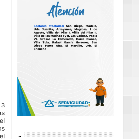
 frecuencia
as violencias
tantes por la
 3
as
n décadas sin
el
...
os
...
el