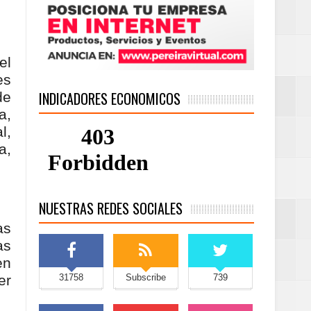
el
es
INDICADORES ECONOMICOS
de
a,
l,
a,
NUESTRAS REDES SOCIALES
as
as
en
er
31758
Subscribe
739