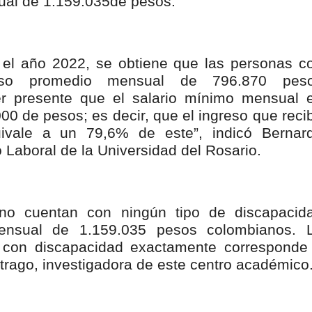
ual de 1.159.035de pesos.
isaralda fortalece la preparación de sus municipios frente al r
S / Dosquebradas fortalece la respuesta frente a tres Alerta
a el año 2022, se obtiene que las personas c
 20.000 personas
greso promedio mensual de 796.870 pes
ner presente que el salario mínimo mensual 
Medellín fue inmovilizado un bus que estaba siendo lavado en l
0 de pesos; es decir, que el ingreso que reci
ivale a un 79,6% de este”, indicó Bernar
ases contaminantes
 Laboral de la Universidad del Rosario.
turas ponen en máxima alerta al Tolima
XANDER MENDEZ ( MIAMI ) Cali se blinda con amplio disposit
 no cuentan con ningún tipo de discapacid
ensual de 1.159.035 pesos colombianos. 
dencial
s con discapacidad exactamente corresponde
trago, investigadora de este centro académico
os y siete meses, la Fábrica de Licores del Tolima alcanzó el 94
 4 años de gobierno