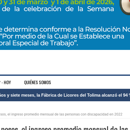
 - HOY
QUIÉNES SOMOS
 Internacional Matecaña fortalece su conectividad con una nueva
á – Pereira
sos, el ingreso promedio mensual de las personas con discapacidad en 2022
tosa del espacio pùblico en Bogotà