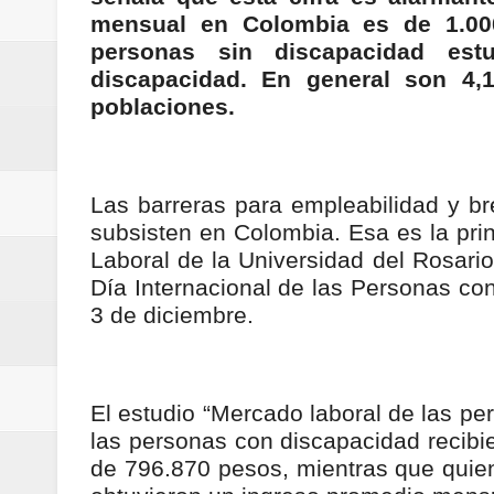
Regionetnoticias / Villarrica ava
mensual en Colombia es de 1.000
personas sin discapacidad es
Regionetnoticias / Alcaldía de Ca
discapacidad. En general son 4,
poblaciones.
calle San Juan de Dios del Centr
Regionetnoticias / Pereira avanz
Las barreras para empleabilidad y br
Regionetnoticias / Estas son las
subsisten en Colombia. Esa es la prin
Laboral de la Universidad del Rosario
Regionetnoticias / Gobernación d
Día Internacional de las Personas c
3 de diciembre.
ecoeficientes en Marquetalia
Regionetnoticias / Despliegue de 
El estudio “Mercado laboral de las pe
terrestre para la posesión presid
las personas con discapacidad recib
Regionetnoticias / Las ayudas té
de 796.870 pesos, mientras que quie