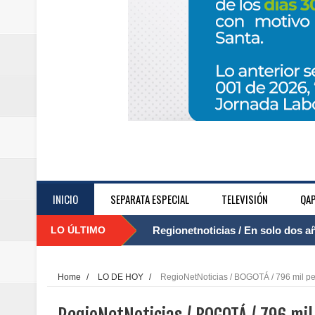
INICIO
SEPARATA ESPECIAL
TELEVISIÓN
QAP
LO ÚLTIMO
Regionetnoticias / El Aeropuerto
....
nocturna de Clic en la ruta Bogot
Home
/
LO DE HOY
/
RegioNetNoticias / BOGOTÁ / 796 mil pe
Regionetnoticias / Operacion exi