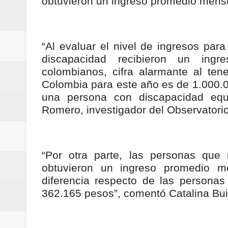
obtuvieron un ingreso promedio mens
ReGioNetNoticias / RISARALDA / R
ReGionetNoticias / DOSQUEBRADA
“Al evaluar el nivel de ingresos par
acciones que impactan a más de
discapacidad recibieron un in
colombianos, cifra alarmante al te
ReGioNetNoticias- MEDELLIN / En 
Colombia para este año es de 1.000.00
una persona con discapacidad equ
excedió límites de emisión de g
Romero, investigador del Observatorio
ReGioNetNoticias / Altas tempera
ReGionetNoticias / REPORTE ALE
“Por otra parte, las personas que
obtuvieron un ingreso promedio m
seguridad para la posesión presi
diferencia respecto de las persona
362.165 pesos”, comentó Catalina Bui
Regionetnoticias / En solo dos añ
transferencias prevista para los