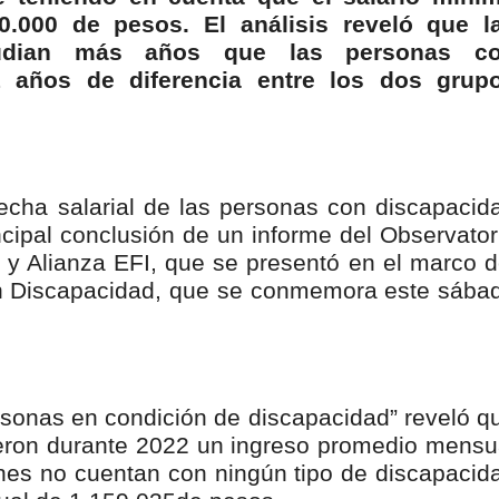
nza hacia una ruta definitiva de reasentamiento
.000 de pesos. El análisis reveló que l
tudian más años que las personas c
rtagena avanza en trabajos contra las inundaciones con solución 
1 años de diferencia entre los dos grup
o Histórico
a con resultados en salud mental, innovación y paz
echa salarial de las personas con discapacid
 millonarias inversiones del Gobierno Matiz en el municipio de S
cipal conclusión de un informe del Observator
 y Alianza EFI, que se presentó en el marco d
e Caldas hace seguimiento al avance de la construcción de 400 
on Discapacidad, que se conmemora este sába
seguridad sin precedentes: El Valle y la nación refuerzan seguri
rsonas en condición de discapacidad” reveló q
encial
ieron durante 2022 un ingreso promedio mensu
cnicas aportaron dignidad a las personas con discapacidad de P
nes no cuentan con ningún tipo de discapacid