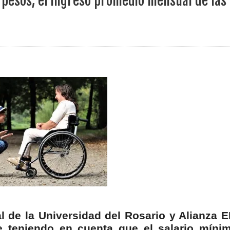
l pesos, el ingreso promedio mensual de las
ece el Mecanismo Articulador Departamental para el abordaje de l
 tiene listo su plan de seguridad para recibir delegaciones y visi
e Pereira continúa renovando espacios comunitarios que llevaba
ransforma la vida de 68 estudiantes rurales en Filadelfia gracias
nerable en Tuluá tendrá comedor comunitario gracias al Galardón
l de la Universidad del Rosario y Alianza E
e teniendo en cuenta que el salario míni