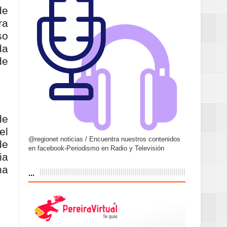
de
ra
so
da
de
de
el
@regionet noticias / Encuentra nuestros contenidos
de
en facebook-Periodismo en Radio y Televisión
ia
...
na