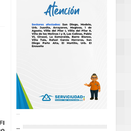
as violencias
tantes por la
n décadas sin
 al Gobierno de
 de la Mujer
...
FI
...
mo