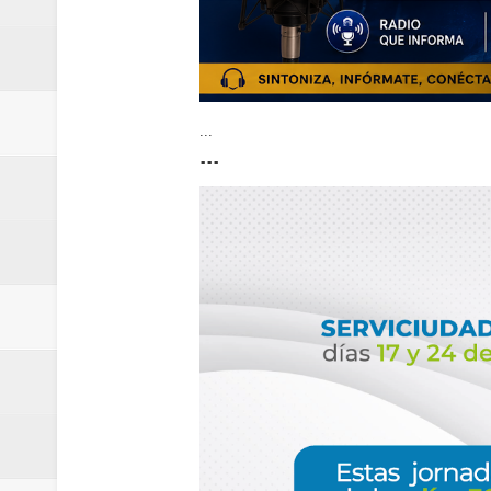
...
...